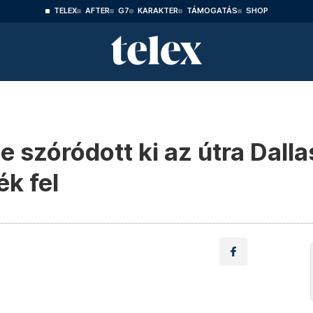
TELEX
AFTER
G7
KARAKTER
TÁMOGATÁS
SHOP
 szóródott ki az útra Dallas
k fel