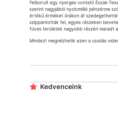
Felborult egy nyerges vontató Észak-Tex
szerint nagyjából nyolcmillió pénzérme szó
értékű érméket órákon át szedegethették
szippantották fel, egyes részeken bevete
füves területek nagyobb részén maradt a
Mindezt megnézhetik ezen a csodás vide
Kedvenceink