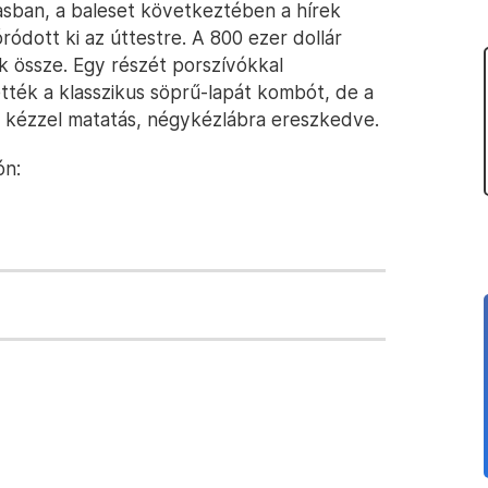
asban, a baleset következtében a hírek
ródott ki az úttestre. A 800 ezer dollár
 össze. Egy részét porszívókkal
tték a klasszikus söprű-lapát kombót, de a
 kézzel matatás, négykézlábra ereszkedve.
ón: