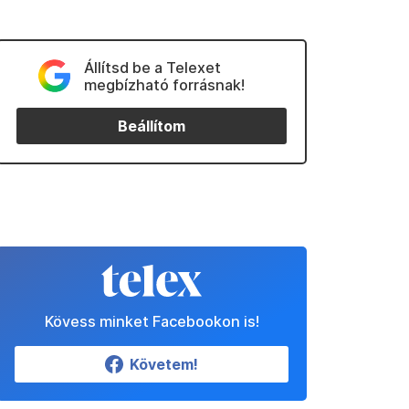
Állítsd be a Telexet
megbízható forrásnak!
Beállítom
Kövess minket Facebookon is!
Követem!