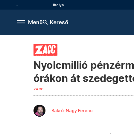
Ibolya
Menü
Kereső
Nyolcmillió pénzérme
órákon át szedegetté
ZACC
Bakró-Nagy Ferenc