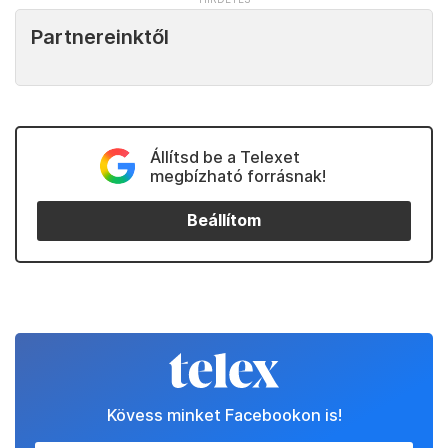
Partnereinktől
Állítsd be a Telexet
megbízható forrásnak!
Beállítom
Kövess minket Facebookon is!