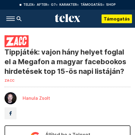
TELEX
AFTER
G7
KARAKTER
TÁMOGATÁS
SHOP
Támogatás
Tippjáték: vajon hány helyet foglal
el a Megafon a magyar facebookos
hirdetések top 15-ös napi listáján?
ZACC
Hanula Zsolt
Állítsd be a Telexet