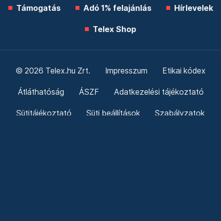
Támogatás
Adó 1% felajánlás
Hírlevelek
Telex Shop
© 2026 Telex.hu Zrt.
Impresszum
Etikai kódex
Átláthatóság
ÁSZF
Adatkezelési tájékoztató
Sütitájékoztató
Süti beállítások
Szabályzatok
Kommentelési szabályzat
Telex Sales