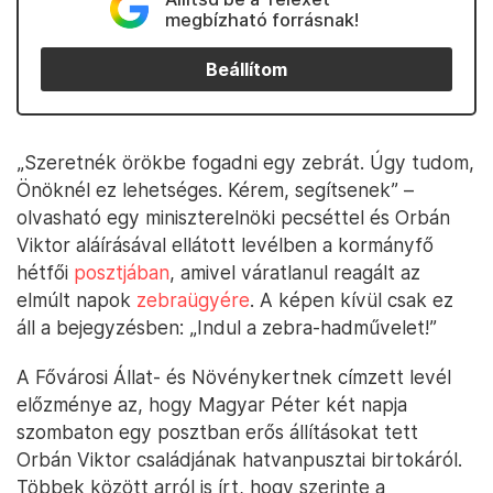
megbízható forrásnak!
Beállítom
„Szeretnék örökbe fogadni egy zebrát. Úgy tudom,
Önöknél ez lehetséges. Kérem, segítsenek” –
olvasható egy miniszterelnöki pecséttel és Orbán
Viktor aláírásával ellátott levélben a kormányfő
hétfői
posztjában
, amivel váratlanul reagált az
elmúlt napok
zebraügyére
. A képen kívül csak ez
áll a bejegyzésben: „Indul a zebra-hadművelet!”
A Fővárosi Állat- és Növénykertnek címzett levél
előzménye az, hogy Magyar Péter két napja
szombaton egy posztban erős állításokat tett
Orbán Viktor családjának hatvanpusztai birtokáról.
Többek között arról is írt, hogy szerinte a