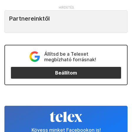
Partnereinktől
Állítsd be a Telexet
megbízható forrásnak!
Beállítom
Kövess minket Facebookon is!