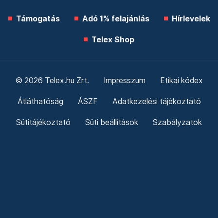
Támogatás
Adó 1% felajánlás
Hírlevelek
Telex Shop
© 2026 Telex.hu Zrt.
Impresszum
Etikai kódex
Átláthatóság
ÁSZF
Adatkezelési tájékoztató
Sütitájékoztató
Süti beállítások
Szabályzatok
Kommentelési szabályzat
Telex Sales