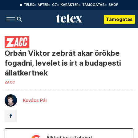
TELEX
AFTER
G7
KARAKTER
TÁMOGATÁS
SHOP
Támogatás
Orbán Viktor zebrát akar örökbe
fogadni, levelet is írt a budapesti
állatkertnek
ZACC
Kovács Pál
Állítsd be a Telexet