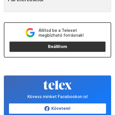
Állítsd be a Telexet
megbízható forrásnak!
Beállítom
Kövess minket Facebookon is!
Követem!