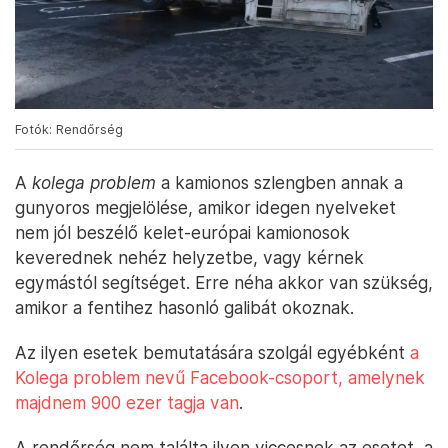
Fotók: Rendőrség
A
kolega problem
a kamionos szlengben annak a
gunyoros megjelölése, amikor idegen nyelveket
nem jól beszélő kelet-európai kamionosok
keverednek nehéz helyzetbe, vagy kérnek
egymástól segítséget. Erre néha akkor van szükség,
amikor a fentihez hasonló galibát okoznak.
Az ilyen esetek bemutatására szolgál egyébként
a
Kolega problem nevű Facebook-csoport, amelynek
majdnem 900 ezer tagja van
.
A rendőrség nem találta ilyen viccesnek az esetet, a