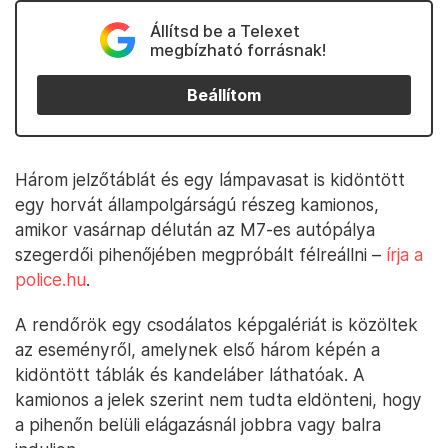
Állítsd be a Telexet
megbízható forrásnak!
Beállítom
Három jelzőtáblát és egy lámpavasat is kidöntött
egy horvát állampolgárságú részeg kamionos,
amikor vasárnap délután az M7-es autópálya
szegerdői pihenőjében megpróbált félreállni –
írja a
police.hu
.
A rendőrök egy csodálatos képgalériát is közöltek
az eseményről, amelynek első három képén a
kidöntött táblák és kandeláber láthatóak. A
kamionos a jelek szerint nem tudta eldönteni, hogy
a pihenőn belüli elágazásnál jobbra vagy balra