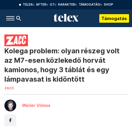
TELEX
AFTER
G7
KARAKTER
TÁMOGATÁS
SHOP
Támogatás
Kolega problem: olyan részeg volt
az M7-esen közlekedő horvát
kamionos, hogy 3 táblát és egy
lámpavasat is kidöntött
ZACC
Weiler Vilmos