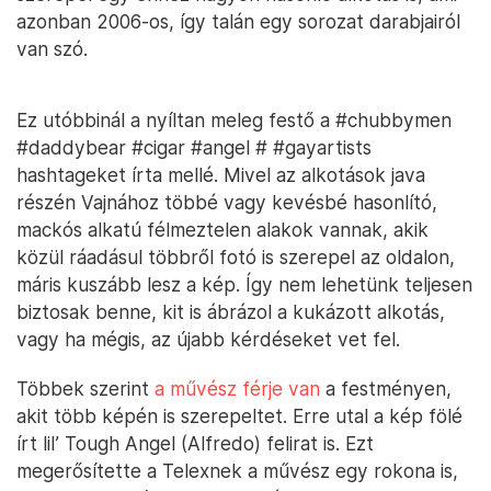
azonban 2006-os, így talán egy sorozat darabjairól
van szó.
Ez utóbbinál a nyíltan meleg festő a #chubbymen
#daddybear #cigar #angel # #gayartists
hashtageket írta mellé. Mivel az alkotások java
részén Vajnához többé vagy kevésbé hasonlító,
mackós alkatú félmeztelen alakok vannak, akik
közül ráadásul többről fotó is szerepel az oldalon,
máris kuszább lesz a kép. Így nem lehetünk teljesen
biztosak benne, kit is ábrázol a kukázott alkotás,
vagy ha mégis, az újabb kérdéseket vet fel.
Többek szerint
a művész férje van
a festményen,
akit több képén is szerepeltet. Erre utal a kép fölé
írt lil’ Tough Angel (Alfredo) felirat is. Ezt
megerősítette a Telexnek a művész egy rokona is,