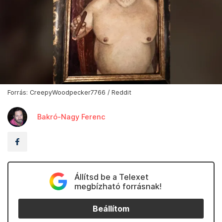
Forrás: CreepyWoodpecker7766 / Reddit
Bakró-Nagy Ferenc
Állítsd be a Telexet
megbízható forrásnak!
Beállítom