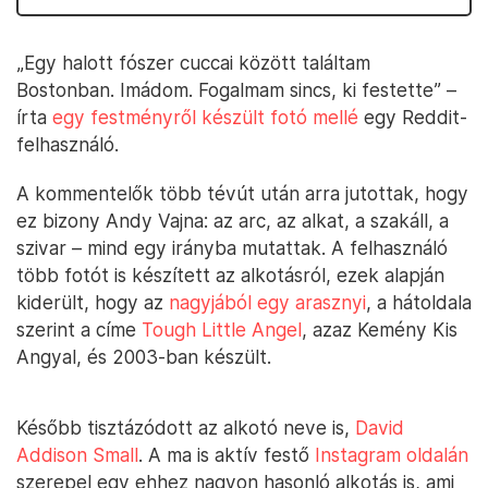
„Egy halott fószer cuccai között találtam
Bostonban. Imádom. Fogalmam sincs, ki festette” –
írta
egy festményről készült fotó mellé
egy Reddit-
felhasználó.
A kommentelők több tévút után arra jutottak, hogy
ez bizony Andy Vajna: az arc, az alkat, a szakáll, a
szivar – mind egy irányba mutattak. A felhasználó
több fotót is készített az alkotásról, ezek alapján
kiderült, hogy az
nagyjából egy arasznyi
, a hátoldala
szerint a címe
Tough Little Angel
, azaz Kemény Kis
Angyal, és 2003-ban készült.
Később tisztázódott az alkotó neve is,
David
Addison Small
. A ma is aktív festő
Instagram oldalán
szerepel egy ehhez nagyon hasonló alkotás is, ami