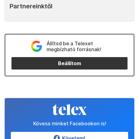
Partnereinktől
Állítsd be a Telexet
megbízható forrásnak!
Beállítom
Kövess minket Facebookon is!
Követem!