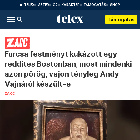
TELEX
AFTER
G7
KARAKTER
TÁMOGATÁS
SHOP
Támogatás
Furcsa festményt kukázott egy
reddites Bostonban, most mindenki
azon pörög, vajon tényleg Andy
Vajnáról készült-e
ZACC