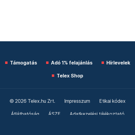
Támogatás
Adó 1% felajánlás
Hírlevelek
Telex Shop
© 2026 Telex.hu Zrt.
Impresszum
Etikai kódex
Átláthatóság
ÁSZF
Adatkezelési tájékoztató
Sütitájékoztató
Süti beállítások
Szabályzatok