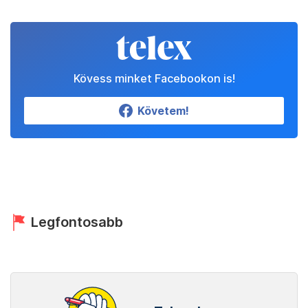
Kövess minket Facebookon is!
Követem!
Legfontosabb