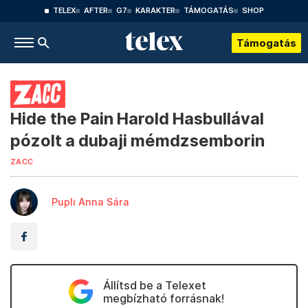
TELEX
AFTER
G7
KARAKTER
TÁMOGATÁS
SHOP
Támogatás
Hide the Pain Harold Hasbullával
pózolt a dubaji mémdzsemborin
ZACC
Pupli Anna Sára
Állítsd be a Telexet
megbízható forrásnak!