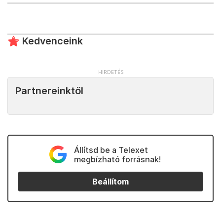
Kedvenceink
Partnereinktől
Állítsd be a Telexet
megbízható forrásnak!
Beállítom