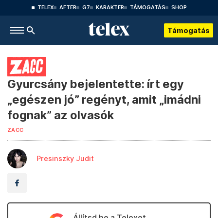
TELEX
AFTER
G7
KARAKTER
TÁMOGATÁS
SHOP
Támogatás
Gyurcsány bejelentette: írt egy
„egészen jó” regényt, amit „imádni
fognak” az olvasók
ZACC
Presinszky Judit
Állítsd be a Telexet