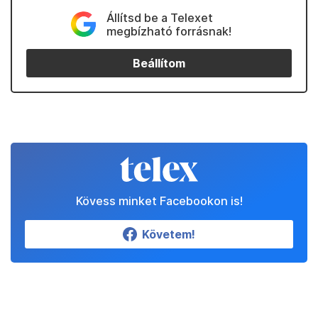
Állítsd be a Telexet
megbízható forrásnak!
Beállítom
Kövess minket Facebookon is!
Követem!