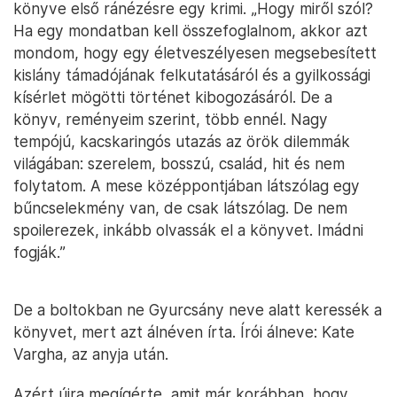
könyve első ránézésre egy krimi. „Hogy miről szól?
Ha egy mondatban kell összefoglalnom, akkor azt
mondom, hogy egy életveszélyesen megsebesített
kislány támadójának felkutatásáról és a gyilkossági
kísérlet mögötti történet kibogozásáról. De a
könyv, reményeim szerint, több ennél. Nagy
tempójú, kacskaringós utazás az örök dilemmák
világában: szerelem, bosszú, család, hit és nem
folytatom. A mese középpontjában látszólag egy
bűncselekmény van, de csak látszólag. De nem
spoilerezek, inkább olvassák el a könyvet. Imádni
fogják.”
De a boltokban ne Gyurcsány neve alatt keressék a
könyvet, mert azt álnéven írta. Írói álneve: Kate
Vargha, az anyja után.
Azért újra megígérte, amit már korábban, hogy