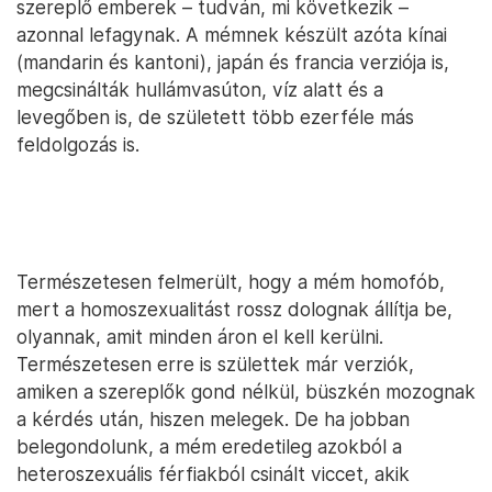
szereplő emberek – tudván, mi következik –
azonnal lefagynak. A mémnek készült azóta kínai
(mandarin és kantoni), japán és francia verziója is,
megcsinálták hullámvasúton, víz alatt és a
levegőben is, de született több ezerféle más
feldolgozás is.
Természetesen felmerült, hogy a mém homofób,
mert a homoszexualitást rossz dolognak állítja be,
olyannak, amit minden áron el kell kerülni.
Természetesen erre is születtek már verziók,
amiken a szereplők gond nélkül, büszkén mozognak
a kérdés után, hiszen melegek. De ha jobban
belegondolunk, a mém eredetileg azokból a
heteroszexuális férfiakból csinált viccet, akik