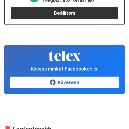
megbízható forrásnak!
Beállítom
Kövess minket Facebookon is!
Követem!