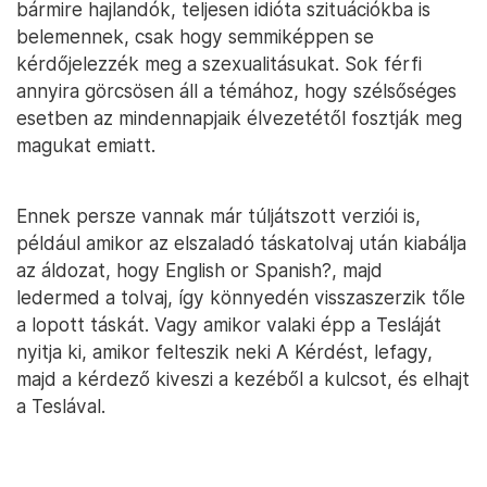
bármire hajlandók, teljesen idióta szituációkba is
belemennek, csak hogy semmiképpen se
kérdőjelezzék meg a szexualitásukat. Sok férfi
annyira görcsösen áll a témához, hogy szélsőséges
esetben az mindennapjaik élvezetétől fosztják meg
magukat emiatt.
Ennek persze vannak már túljátszott verziói is,
például amikor az elszaladó táskatolvaj után kiabálja
az áldozat, hogy English or Spanish?, majd
ledermed a tolvaj, így könnyedén visszaszerzik tőle
a lopott táskát. Vagy amikor valaki épp a Tesláját
nyitja ki, amikor felteszik neki A Kérdést, lefagy,
majd a kérdező kiveszi a kezéből a kulcsot, és elhajt
a Teslával.