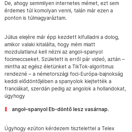
De, ahogy semmilyen internetes mémet, ezt sem
érdemes túl komolyan venni, talán már ezen a
ponton is túlmagyaráztam.
Július elejére már épp kezdett kifulladni a dolog,
amikor valaki kitalálta, hogy mém miatt
mozdulatlanul kell nézni az angol–spanyol
focimeccseket. Született is erről pár videó, aztán –
mintha az egész életünket a TikTok-algoritmus
rendezné – a németországi foci-Európa-bajnokság
keddi elődöntőjében a spanyolok kiejtették a
franciákat, szerdán pedig az angolok a hollandokat,
úgyhogy
angol–spanyol Eb-döntő lesz vasárnap.
Úgyhogy ezúton kérdezem tisztelettel a Telex