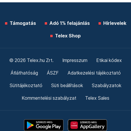
Támogatás
Adó 1% felajánlás
Hírlevelek
Telex Shop
© 2026 Telex.hu Zrt.
Impresszum
Etikai kódex
Átláthatóság
ÁSZF
Adatkezelési tájékoztató
Sütitájékoztató
Süti beállítások
Szabályzatok
Kommentelési szabályzat
Telex Sales