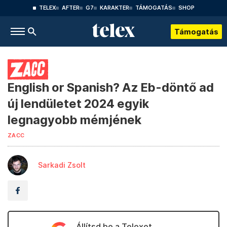
TELEX
AFTER
G7
KARAKTER
TÁMOGATÁS
SHOP
Támogatás
English or Spanish? Az Eb-döntő ad
új lendületet 2024 egyik
legnagyobb mémjének
ZACC
Sarkadi Zsolt
Állítsd be a Telexet