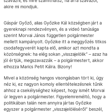
szavazni, és mire számíthatsz, ha arra szavazol,
akire mi mondjuk.
Gáspár Győző, alias Győzike Kál községben járt a
gyereknapi rendezvényen, és a videó tanúsága
szerint Morvai János független polgármester
mellett kampányolt. Győzike itt a meggyőzés titkos
csodafegyverét kapta elő, amikor azt mondta a
közönségnek: ha elég sokan „visszajelölik” – azaz ha
jól értjük, megszavazzák – a polgármestert, akkor
elhozza Marics Petit Kálra. Bizony!
Mivel a közönség hangos visongásban tört ki, úgy
néz ki, ez nagyon komoly ellentételezésnek tűnik
ahhoz a csekélységhez képest, hogy ismét Morvai
úr legyen a polgármester. Figyelemreméltó, hogy a
politikában talán nem annyira jártas Győzike
egyszer a polgármester „visszajelöléséről” beszél,