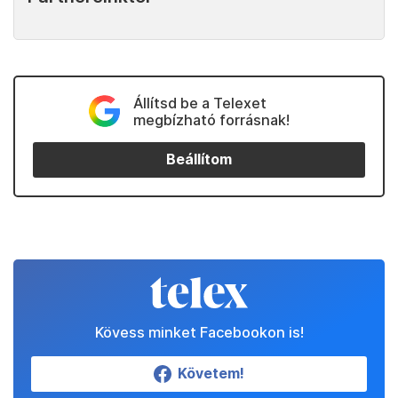
Állítsd be a Telexet
megbízható forrásnak!
Beállítom
Kövess minket Facebookon is!
Követem!