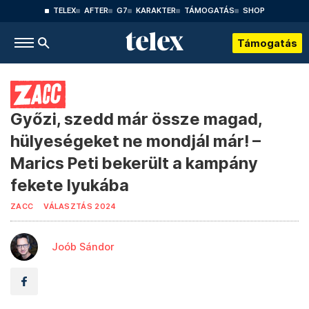
TELEX
AFTER
G7
KARAKTER
TÁMOGATÁS
SHOP
Támogatás
Győzi, szedd már össze magad,
hülyeségeket ne mondjál már! –
Marics Peti bekerült a kampány
fekete lyukába
ZACC
VÁLASZTÁS 2024
Joób Sándor