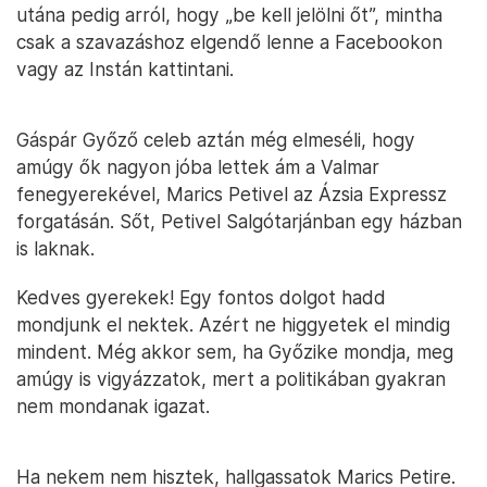
utána pedig arról, hogy „be kell jelölni őt”, mintha
csak a szavazáshoz elgendő lenne a Facebookon
vagy az Instán kattintani.
Gáspár Győző celeb aztán még elmeséli, hogy
amúgy ők nagyon jóba lettek ám a Valmar
fenegyerekével, Marics Petivel az Ázsia Expressz
forgatásán. Sőt, Petivel Salgótarjánban egy házban
is laknak.
Kedves gyerekek! Egy fontos dolgot hadd
mondjunk el nektek. Azért ne higgyetek el mindig
mindent. Még akkor sem, ha Győzike mondja, meg
amúgy is vigyázzatok, mert a politikában gyakran
nem mondanak igazat.
Ha nekem nem hisztek, hallgassatok Marics Petire.