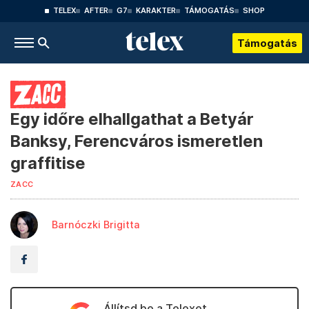
TELEX
AFTER
G7
KARAKTER
TÁMOGATÁS
SHOP
Támogatás
Egy időre elhallgathat a Betyár
Banksy, Ferencváros ismeretlen
graffitise
ZACC
Barnóczki Brigitta
Állítsd be a Telexet