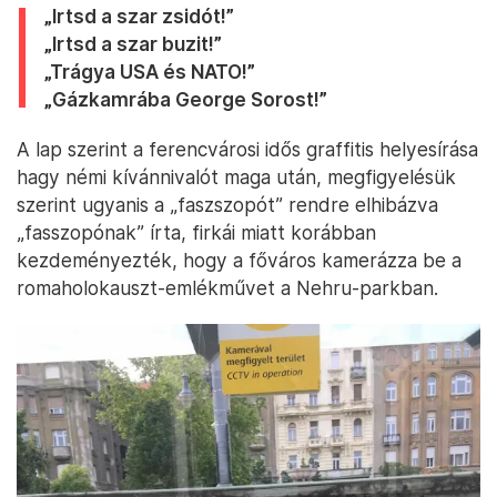
„Irtsd a szar zsidót!”
„Irtsd a szar buzit!”
„Trágya USA és NATO!”
„Gázkamrába George Sorost!”
A lap szerint a ferencvárosi idős graffitis helyesírása
hagy némi kívánnivalót maga után, megfigyelésük
szerint ugyanis a „faszszopót” rendre elhibázva
„fasszopónak” írta, firkái miatt korábban
kezdeményezték, hogy a főváros kamerázza be a
romaholokauszt-emlékművet a Nehru-parkban.