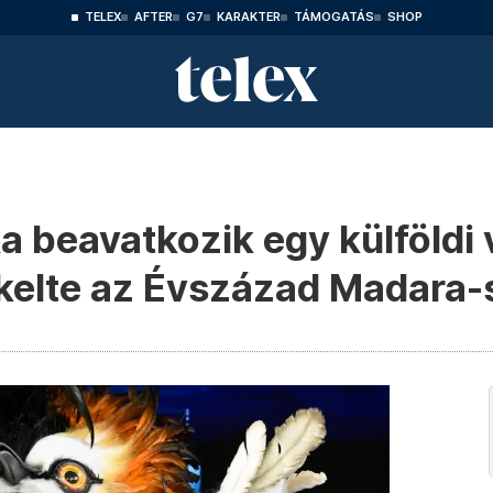
TELEX
AFTER
G7
KARAKTER
TÁMOGATÁS
SHOP
a beavatkozik egy külföldi
kelte az Évszázad Madara-