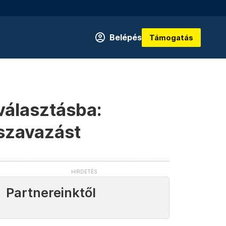
Belépés
Támogatás
 választásba:
szavazást
Partnereinktől