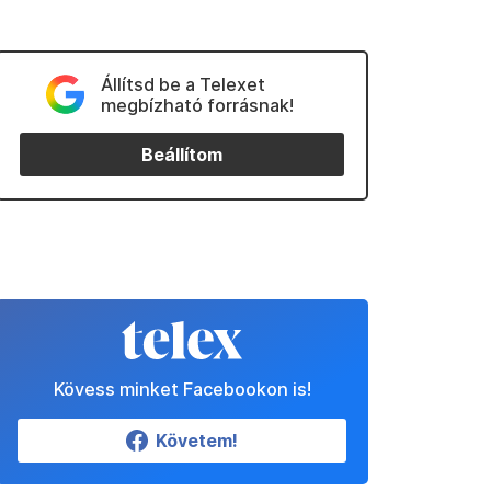
Állítsd be a Telexet
megbízható forrásnak!
Beállítom
Kövess minket Facebookon is!
Követem!