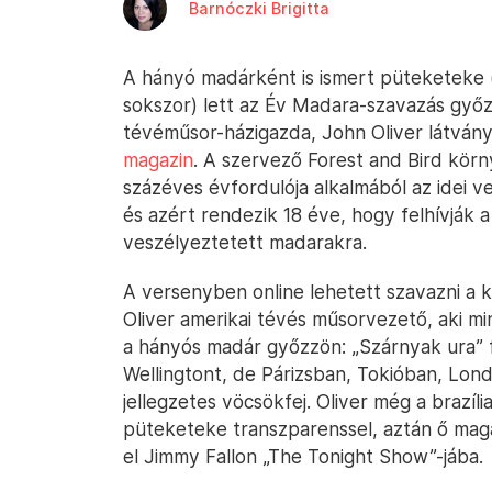
Barnóczki Brigitta
A hányó madárként is ismert püteketeke
sokszor) lett az Év Madara-szavazás győ
tévéműsor-házigazda, John Oliver látvá
magazin
. A szervező Forest and Bird kör
százéves évfordulója alkalmából az idei 
és azért rendezik 18 éve, hogy felhívják 
veszélyeztetett madarakra.
A versenyben online lehetett szavazni a 
Oliver amerikai tévés műsorvezető, aki m
a hányós madár győzzön: „Szárnyak ura” 
Wellingtont, de Párizsban, Tokióban, Lon
jellegzetes vöcsökfej. Oliver még a brazíl
püteketeke transzparenssel, aztán ő ma
el Jimmy Fallon „The Tonight Show”-jába.