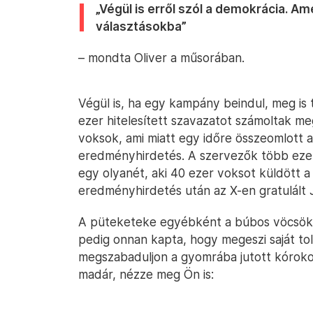
„Végül is erről szól a demokrácia. Am
választásokba”
– mondta Oliver a műsorában.
Végül is, ha egy kampány beindul, meg is 
ezer hitelesített szavazatot számoltak m
voksok, ami miatt egy időre összeomlott a 
eredményhirdetés. A szervezők több ezer 
egy olyanét, aki 40 ezer voksot küldött a 
eredményhirdetés után az X-en gratulált 
A püteketeke egyébként a búbos vöcsök a
pedig onnan kapta, hogy megeszi saját toll
megszabaduljon a gyomrába jutott kóroko
madár, nézze meg Ön is: