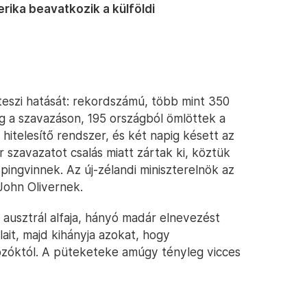
erika beavatkozik a külföldi
teszi hatását: rekordszámú, több mint 350
eg a szavazáson, 195 országból ömlöttek a
hitelesítő rendszer, és két napig késett az
szavazatot csalás miatt zártak ki, köztük
pingvinnek. Az új-zélandi miniszterelnök az
John Olivernek.
usztrál alfaja, hányó madár elnevezést
ait, majd kihányja azokat, hogy
zóktól. A püteketeke amúgy tényleg vicces