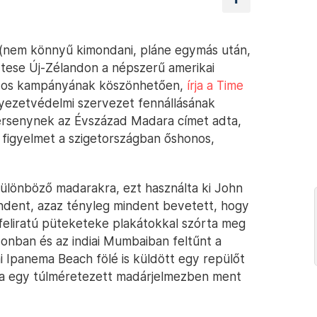
 (nem könnyű kimondani, pláne egymás után,
ztese Új-Zélandon a népszerű amerikai
nyos kampányának köszönhetően,
írja a Time
nyezetvédelmi szervezet fennállásának
versenynek az Évszázad Madara címet adta,
a figyelmet a szigetországban őshonos,
különböző madarakra, ezt használta ki John
indent, azaz tényleg mindent bevetett, hogy
feliratú püteketeke plakátokkal szórta meg
donban és az indiai Mumbaiban feltűnt a
iai Ipanema Beach fölé is küldött egy repülőt
ga egy túlméretezett madárjelmezben ment