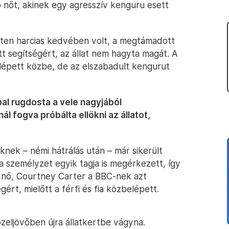
 nőt, akinek egy agresszív kenguru esett
etten harcias kedvében volt, a megtámadott
tt segítségért, az állat nem hagyta magát. A
i lépett közbe, de az elszabadult kengurut
bal rugdosta a vele nagyjából
l fogva próbálta ellökni az állatot,
jüknek – némi hátrálás után – már sikerült
 a személyzet egyik tagja is megérkezett, így
t nő, Courtney Carter a BBC-nek azt
ért, mielőtt a férfi és fia közbelépett.
zeljövőben újra állatkertbe vágyna.