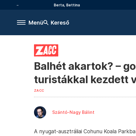
Berta, Bettina
Menü
Kereső
Balhét akartok? – g
turistákkal kezdett 
ZACC
Szántó-Nagy Bálint
A nyugat-ausztráliai Cohunu Koala Parkban 