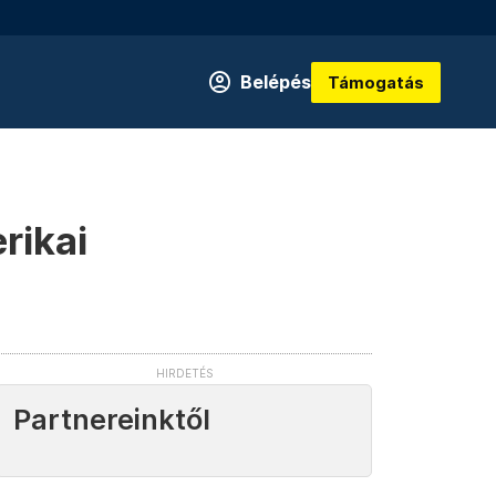
Belépés
Támogatás
rikai
Partnereinktől