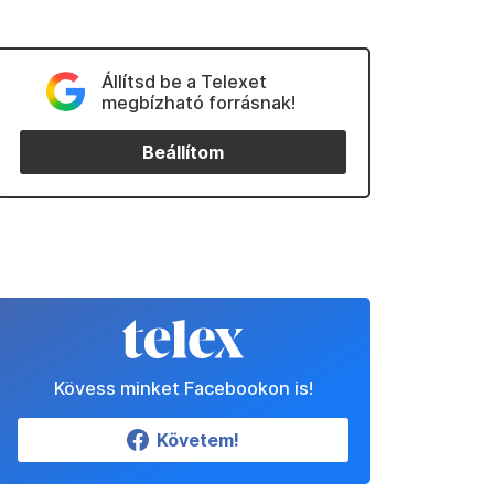
Állítsd be a Telexet
megbízható forrásnak!
Beállítom
Kövess minket Facebookon is!
Követem!