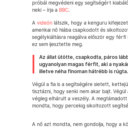
próbál megvédeni egy segítségért kiabáló
neki – írja a
BBC
.
A
videón
látszik, hogy a kenguru kifejez
amerikai nő hiába csapkodott és sikoltozo
segélykiáltásra reagálva először egy férf
ez sem ijesztette meg.
Az állat ütötte, csapkodta, páros láb
ugyanolyan magas férfit, aki a nyakáná
illetve néha finoman hátrébb is rúgta.
Végül a fia is a segítségére sietett, kette
tisztázni, hogy senki nem akar bajt. Végül
végleg elhárult a veszély. A megtámadot
mondta, hogy percekig sikoltozott segítség
A nő azt mondta, nem gondolja, hogy a kö