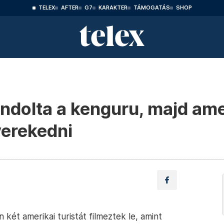
TELEX
AFTER
G7
KARAKTER
TÁMOGATÁS
SHOP
ondolta a kenguru, majd ame
verekedni
két amerikai turistát filmeztek le, amint