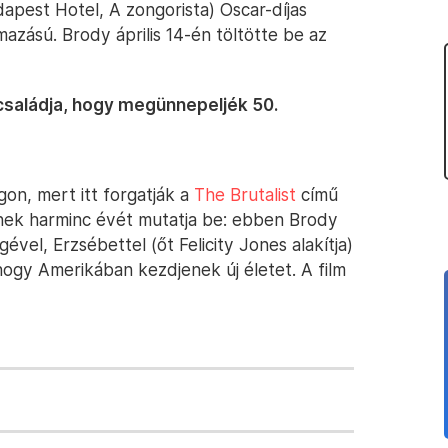
apest Hotel, A zongorista) Oscar-díjas
azású. Brody április 14-én töltötte be az
 családja, hogy megünnepeljék 50.
n, mert itt forgatják a
The Brutalist
című
ének harminc évét mutatja be: ebben Brody
gével, Erzsébettel (őt Felicity Jones alakítja)
ogy Amerikában kezdjenek új életet. A film