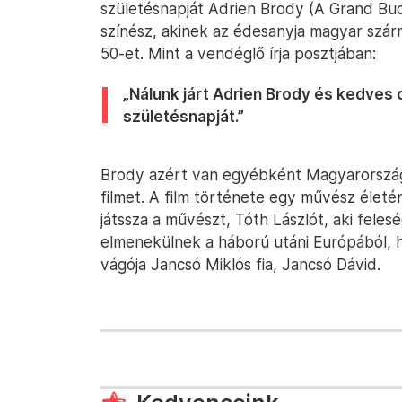
születésnapját Adrien Brody (A Grand Bud
színész, akinek az édesanyja magyar szárm
50-et. Mint a vendéglő írja posztjában:
„Nálunk járt Adrien Brody és kedves
születésnapját.”
Brody azért van egyébként Magyarországo
filmet. A film története egy művész élet
játssza a művészt, Tóth Lászlót, aki felesé
elmenekülnek a háború utáni Európából, h
vágója Jancsó Miklós fia, Jancsó Dávid.