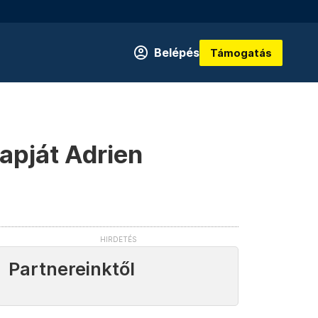
Belépés
Támogatás
apját Adrien
Partnereinktől