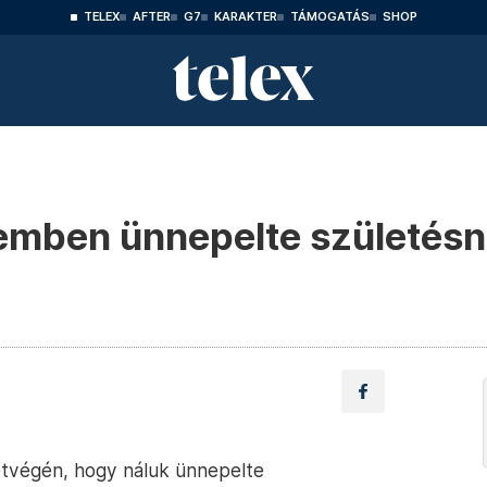
TELEX
AFTER
G7
KARAKTER
TÁMOGATÁS
SHOP
emben ünnepelte születésn
étvégén, hogy náluk ünnepelte