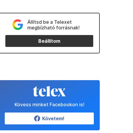
Állítsd be a Telexet
megbízható forrásnak!
Beállítom
Kövess minket Facebookon is!
Követem!