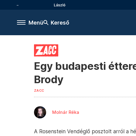
László
Menü
Kereső
Egy budapesti étter
Brody
ZACC
Molnár Réka
A Rosenstein Vendéglő posztolt arról a h