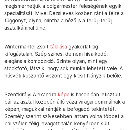
megismerhetjük a polgármester feleségének egyik
specialitását. Mivel Dézsi evés közben rántja félre a
függönyt, olyna, mintha a néző is a terülj-terülj
asztalkámnál ülne.
Wintermantel Zsolt
tálalása
gyakorlatilag
kifogástalan. Szép színes, de nem hivalkodó,
elegáns a kompozíció. Szinte olyan, mint egy
stockfotó, látszik, hogy sok munka lehetett vele. A
húsvéti köszöntő viszont egy kicsit hiányzik belőle.
Szentkirályi Alexandra
képe
is hasonlóan letisztult,
bár az asztal közepén álló váza virágai dominálnak a
képen, magukkal rántják a befogadó tekintetét.
Személy szerint szívesebben láttam volna többet a
bal szélen félig levágott talán kenyérben sült