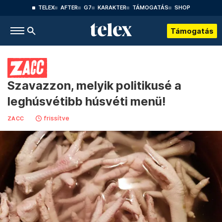
TELEX
AFTER
G7
KARAKTER
TÁMOGATÁS
SHOP
Támogatás
Szavazzon, melyik politikusé a
leghúsvétibb húsvéti menü!
frissítve
ZACC