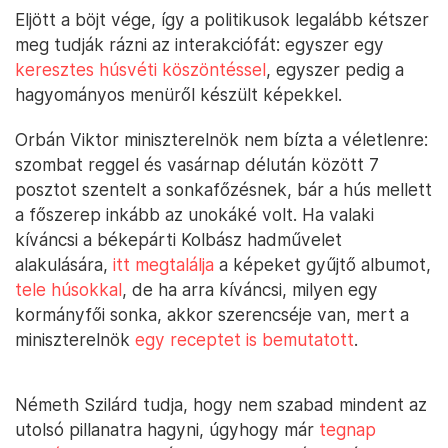
Eljött a böjt vége, így a politikusok legalább kétszer
meg tudják rázni az interakciófát: egyszer egy
keresztes húsvéti köszöntéssel
, egyszer pedig a
hagyományos menüről készült képekkel.
Orbán Viktor miniszterelnök nem bízta a véletlenre:
szombat reggel és vasárnap délután között 7
posztot szentelt a sonkafőzésnek, bár a hús mellett
a főszerep inkább az unokáké volt. Ha valaki
kíváncsi a békepárti Kolbász hadművelet
alakulására,
itt megtalálja
a képeket gyűjtő albumot,
tele húsokkal
, de ha arra kíváncsi, milyen egy
kormányfői sonka, akkor szerencséje van, mert a
miniszterelnök
egy receptet is bemutatott
.
Németh Szilárd tudja, hogy nem szabad mindent az
utolsó pillanatra hagyni, úgyhogy már
tegnap