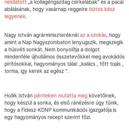
nekilátott
„a kollagéngazdag csirkelábak” és a pacal
abálásának, hogy vasárnap reggelre
biztos kész
legyenek
.
Nagy István agrárminiszteréknél
az a szokás
, hogy
amint a Nap Nagyszombaton lenyugszik, megszegik
a húsvéti sonkát. Nem bonyolítja a dolgot
mindenféle újhullámos összetevőkkel meg avokádós
pirítósokkal, hagyományos tálal: „kalács , főtt tojás ,
torma, igy kerek az egész ”.
Hollik István
pénteken mutatta meg
követőinek,
hogy készül a sonka, és első ránézésre úgy tűnik,
hogy a Fidesz-KDNP kommunikációs igazgatója is
egy hagyományos recept szerint főzi.