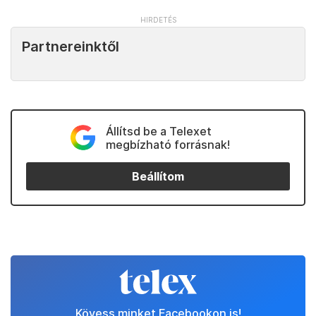
Partnereinktől
Állítsd be a Telexet
megbízható forrásnak!
Beállítom
Kövess minket Facebookon is!