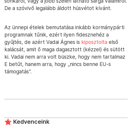
sonkáról, vagy a jobb szélen látható sárga valamiről.
De a szóvivő legalább áldott húsvétot kívánt.
Az ünnepi ételek bemutatása inkább kormánypárti
programnak tűnik, ezért ilyen fidesznehéz a
gyűjtés, de azért Vadai Ágnes is
kiposztolta
első
kalácsát, amit ő maga dagasztott (kézzel) és sütött
ki. Vadai nem arra volt büszke, hogy nem tartalmaz
E betűt, hanem arra, hogy „nincs benne EU-s
támogatás”.
Kedvenceink