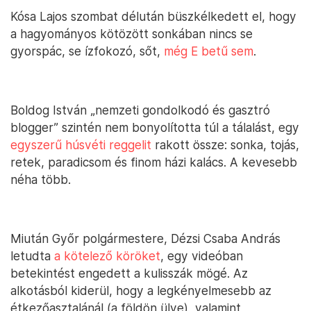
Kósa Lajos szombat délután büszkélkedett el, hogy
a hagyományos kötözött sonkában nincs se
gyorspác, se ízfokozó, sőt,
még E betű sem
.
Boldog István „nemzeti gondolkodó és gasztró
blogger” szintén nem bonyolította túl a tálalást, egy
egyszerű húsvéti reggelit
rakott össze: sonka, tojás,
retek, paradicsom és finom házi kalács. A kevesebb
néha több.
Miután Győr polgármestere, Dézsi Csaba András
letudta
a kötelező köröket
, egy videóban
betekintést engedett a kulisszák mögé. Az
alkotásból kiderül, hogy a legkényelmesebb az
étkezőasztalánál (a földön ülve), valamint