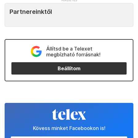
Partnereinktől
Állítsd be a Telexet
megbízható forrásnak!
Beállítom
Kövess minket Facebookon is!