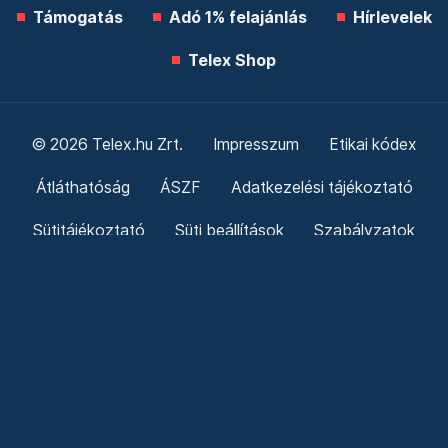
Támogatás
Adó 1% felajánlás
Hírlevelek
Telex Shop
© 2026 Telex.hu Zrt.
Impresszum
Etikai kódex
Átláthatóság
ÁSZF
Adatkezelési tájékoztató
Sütitájékoztató
Süti beállítások
Szabályzatok
Kommentelési szabályzat
Telex Sales