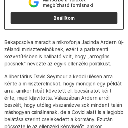
megbízható forrásnak!
Beállítom
Bekapcsolva maradt a mikrofonja Jacinda Ardern új-
zélandi miniszterelnöknek, ezért a parlamenti
közvetítésben is hallható volt, hogy „arrogáns
pöcsnek” nevezte az egyik ellenzéki politikust.
A libertárius Davis Seymour a keddi ülésen arra
kérte a miniszterelnököt, hogy mondjon egy példát
arra, amikor hibát követett el, bocsánatot kért
érte, majd kijavította. Válaszában Ardern arról
beszélt, hogy utólag visszanézve sok mindent talán
máshogyan csinálnának, de a Covid alatt is a legjobb
belátása szerint cselekedett a kormány. Ezután
pöcsözte le az ellenzéki képviselőt, amikor