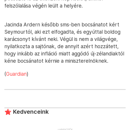
felszólalása végén leült a helyére.
Jacinda Ardern később sms-ben bocsánatot kért
Seymourtól, aki ezt elfogadta, és egyúttal boldog
karácsonyt kívánt neki. Végül is nem a világvége,
nyilatkozta a sajtónak, de annyit azért hozzátett,
hogy inkább az infláció miatt aggódó új-zélandiaktól
kéne bocsánatot kérnie a miniszterelnöknek.
(
Guardian
)
Kedvenceink