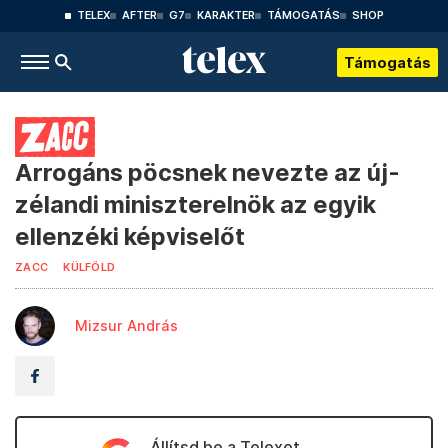
TELEX
AFTER
G7
KARAKTER
TÁMOGATÁS
SHOP
Támogatás
Arrogáns pöcsnek nevezte az új-
zélandi miniszterelnök az egyik
ellenzéki képviselőt
ZACC
KÜLFÖLD
Mizsur András
Állítsd be a Telexet