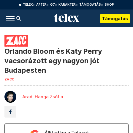
TELEX
AFTER
G7
KARAKTER
TÁMOGATÁS
SHOP
Támogatás
Orlando Bloom és Katy Perry
vacsorázott egy nagyon jót
Budapesten
ZACC
Aradi Hanga Zsófia
Állítsd be a Telexet