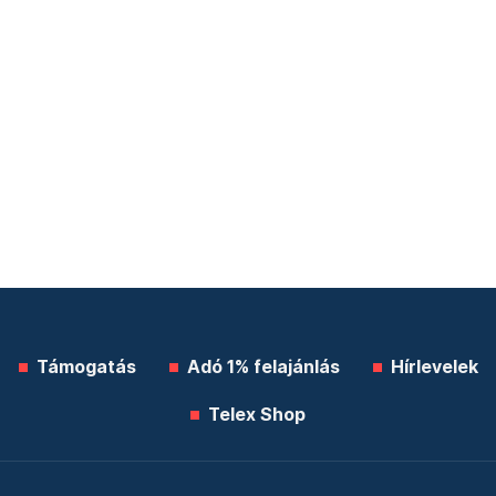
Támogatás
Adó 1% felajánlás
Hírlevelek
Telex Shop