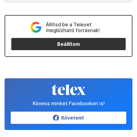
Állítsd be a Telexet
megbízható forrásnak!
Beállítom
Kövess minket Facebookon is!
Követem!