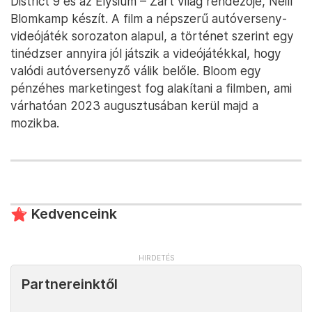
District 9 és az Elysium – Zárt világ rendezője, Neill
Blomkamp készít. A film a népszerű autóverseny-
videójáték sorozaton alapul, a történet szerint egy
tinédzser annyira jól játszik a videójátékkal, hogy
valódi autóversenyző válik belőle. Bloom egy
pénzéhes marketingest fog alakítani a filmben, ami
várhatóan 2023 augusztusában kerül majd a
mozikba.
Kedvenceink
Partnereinktől