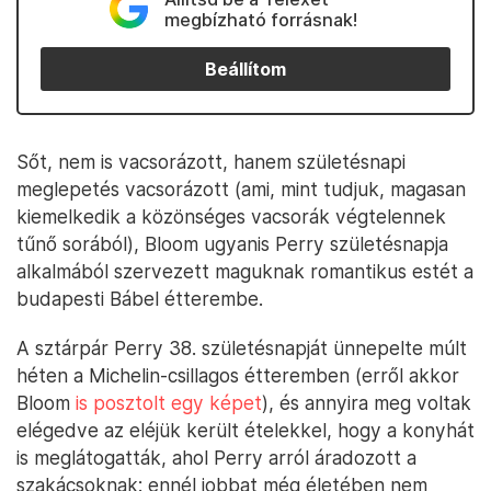
megbízható forrásnak!
Beállítom
Sőt, nem is vacsorázott, hanem születésnapi
meglepetés vacsorázott (ami, mint tudjuk, magasan
kiemelkedik a közönséges vacsorák végtelennek
tűnő sorából), Bloom ugyanis Perry születésnapja
alkalmából szervezett maguknak romantikus estét a
budapesti Bábel étterembe.
A sztárpár Perry 38. születésnapját ünnepelte múlt
héten a Michelin-csillagos étteremben (erről akkor
Bloom
is posztolt egy képet
), és annyira meg voltak
elégedve az eléjük került ételekkel, hogy a konyhát
is meglátogatták, ahol Perry arról áradozott a
szakácsoknak: ennél jobbat még életében nem