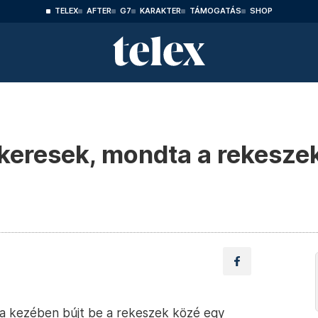
TELEX
AFTER
G7
KARAKTER
TÁMOGATÁS
SHOP
keresek, mondta a rekeszek
 a kezében bújt be a rekeszek közé egy