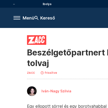
Ibolya
Menü
Kereső
Beszélgetőpartnert 
tolvaj
frissítve
ZACC
Iván-Nagy Szilvia
Egy ellopott sörrel és egy borotvahabbal