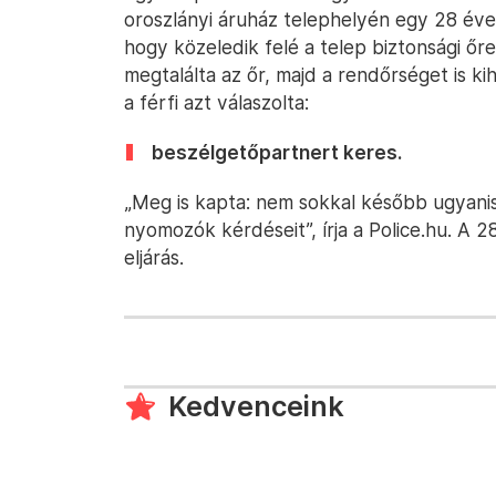
oroszlányi áruház telephelyén egy 28 éves
hogy közeledik felé a telep biztonsági őre,
megtalálta az őr, majd a rendőrséget is ki
a férfi azt válaszolta:
beszélgetőpartnert keres.
„Meg is kapta: nem sokkal később ugyanis
nyomozók kérdéseit”, írja a Police.hu. A 28
eljárás.
Kedvenceink