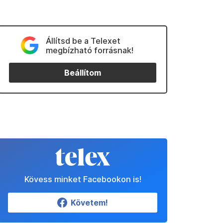
Állítsd be a Telexet
megbízható forrásnak!
Beállítom
Kövess minket Facebookon is!
Követem!