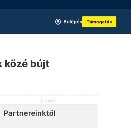
Belépés
Támogatás
 közé bújt
Partnereinktől