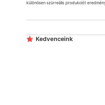
különösen szürreális produkciót eredmén
Kedvenceink