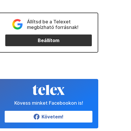
Állítsd be a Telexet
megbízható forrásnak!
Beállítom
Kövess minket Facebookon is!
Követem!