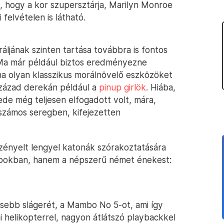
, hogy a kor szupersztárja, Marilyn Monroe
 felvételen is látható.
áljának szinten tartása továbbra is fontos
 Ma már például biztos eredményezne
ha olyan klasszikus morálnövelő eszközöket
század derekán például a
pinup girlök
. Hiába,
ede még teljesen elfogadott volt, mára,
számos seregben, kifejezetten
zényelt lengyel katonák szórakoztatására
napokban, hanem a népszerű német énekest:
esebb slágerét, a Mambo No 5-ot, ami így
 helikopterrel, nagyon átlátszó playbackkel