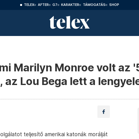
TELEX
AFTER
G7
KARAKTER
TÁMOGATÁS
SHOP
ami Marilyn Monroe volt az 
 az Lou Bega lett a lengye
lgálatot teljesítő amerikai katonák morálját