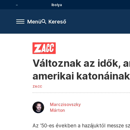
Ibolya
Menü
Kereső
Változnak az idők, 
amerikai katonáinak,
ZACC
Marczisovszky
Márton
Az '50-es években a hazájuktól messze szo