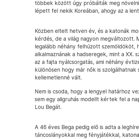
többek között úgy próbálták meg növelni
lépett fel nekik Koreában, ahogy az a lenti
Közben eltelt hetven év, és a katonák mor
kérdés, de a világ nagyon megváltozott.
legalább néhány felhúzott szemöldököt, 
alkalmaznának a hadseregek, mint a XX. 
az a fajta nyálcsorgatás, ami néhány évtiz
különösen hogy már nők is szolgálhatnak 
kellemetlenné vált.
Nem is csoda, hogy a lengyel határhoz ve
sem egy aligruhás modellt kértek fel a 
Lou Begát.
A 46 éves Bega pedig elő is adta a leghír
táncoslányokkal meg fényjátékkal, katonai