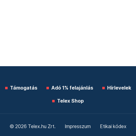
Támogatás
Adó 1% felajánlás
Hírlevelek
Telex Shop
© 2026 Telex.hu Zrt.
Impresszum
Etikai kódex