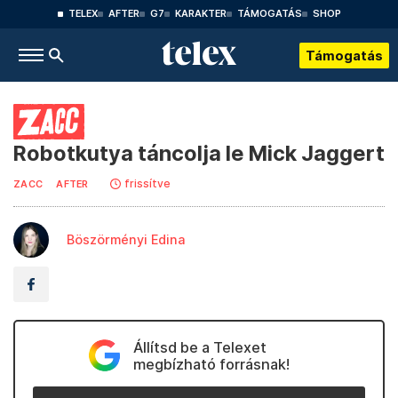
TELEX
AFTER
G7
KARAKTER
TÁMOGATÁS
SHOP
Támogatás
Robotkutya táncolja le Mick Jaggert
frissítve
ZACC
AFTER
Böszörményi Edina
Állítsd be a Telexet
megbízható forrásnak!