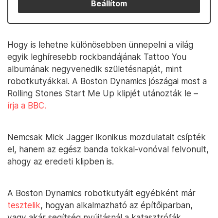
Beállítom
Hogy is lehetne különösebben ünnepelni a világ
egyik leghíresebb rockbandájának Tattoo You
albumának negyvenedik születésnapját, mint
robotkutyákkal. A Boston Dynamics jószágai most a
Rolling Stones Start Me Up klipjét utánozták le –
írja a BBC.
Nemcsak Mick Jagger ikonikus mozdulatait csípték
el, hanem az egész banda tokkal-vonóval felvonult,
ahogy az eredeti klipben is.
A Boston Dynamics robotkutyáit egyébként már
tesztelik
, hogyan alkalmazható az építőiparban,
vagy akár segítség nyújtásnál a katasztrófák,