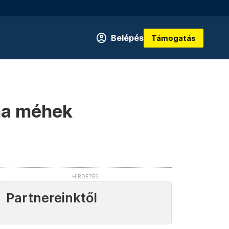
Belépés
Támogatás
 ha méhek
Partnereinktől