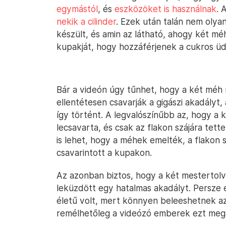
egymástól
, és
eszközöket is használnak
. 
nekik a cilinder
. Ezek után talán nem olya
készült, és amin az látható, ahogy két m
kupakját, hogy hozzáférjenek a cukros üd
Bár a videón úgy tűnhet, hogy a két méh r
ellentétesen csavarják a gigászi akadályt,
így történt. A legvalószínűbb az, hogy a 
lecsavarta, és csak az flakon szájára tett
is lehet, hogy a méhek emelték, a flakon 
csavarintott a kupakon.
Az azonban biztos, hogy a két mesterto
leküzdött egy hatalmas akadályt. Persze 
életű volt, mert könnyen beleeshetnek az
remélhetőleg a videózó emberek ezt meg