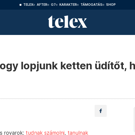
TELEX
AFTER
G7
KARAKTER
TÁMOGATÁS
SHOP
ogy lopjunk ketten üdítőt,
s rovarok:
tudnak számolni
,
tanulnak