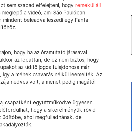
Azt sem szabad elfelejteni, hogy
remekül áll
n meglepő a videó, ami São Paulóban
éh mindent beleadva leszedi egy Fanta
ítőhöz.
ájön, hogy ha az óramutató járásával
 akkor az lepattan, de ez nem biztos, hogy
kupakot az üdítő jogos tulajdonosa már
e, így a méhek csavarás nélkül leemelték. Az
szája nedves volt, a menet pedig magától
lvaj csapatként együttműködve ügyesen
előfordulhat, hogy a sikerélményük rövid
 üdítőbe, ahol megfulladnának, de
akadályozták.