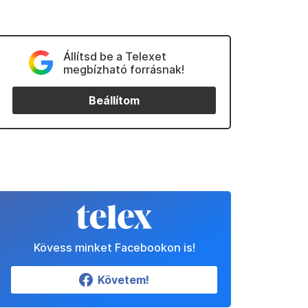
Állítsd be a Telexet
megbízható forrásnak!
Beállítom
Kövess minket Facebookon is!
Követem!