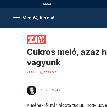
Ibolya
Menü
Kereső
Cukros meló, azaz h
vagyunk
frissítve
ZACC
Világi Máté
A méhekről már régóta tudjuk, hogy ügye