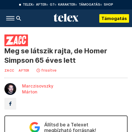
TELEX
AFTER
G7
KARAKTER
TÁMOGATÁS
SHOP
Támogatás
Meg se látszik rajta, de Homer
Simpson 65 éves lett
frissítve
ZACC
AFTER
Marczisovszky
Márton
Állítsd be a Telexet
megbízható forrásnak!