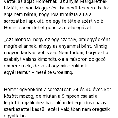
vette: az apját Homernak, az anyját Margaretnek
hívták, és van Maggie és Lisa nevű testvére is. Az
apja nem bánta, hogy róla mintázta a fia a
sorozatbeli apukát, de egy feltétele azért volt:
Homer sosem lehet gonosz a feleségével.
„Azt mondta, hogy ez egy szabály, ami egyébként
megfelel annak, ahogy az anyámmal bánt. Mindig
nagyon kedves volt vele. Nem tudom, hogy ezt a
szabályt valaha kimondtuk-e a műsoron dolgozó
embereknek, de valahogy mindenkinek
egyértelmű” – mesélte Groening.
Homer egyébként a sorozatban 34 és 40 éves kor
között mozog, de miután a Simpson család a
legtöbb rajzfilmhez hasonlóan lebegő idővonalas
szerkezettel készül, ezért valójában nem öregszik
egyáltalán.