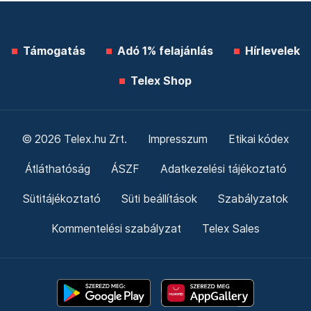
Támogatás
Adó 1% felajánlás
Hírlevelek
Telex Shop
© 2026 Telex.hu Zrt.
Impresszum
Etikai kódex
Átláthatóság
ÁSZF
Adatkezelési tájékoztató
Sütitájékoztató
Süti beállítások
Szabályzatok
Kommentelési szabályzat
Telex Sales