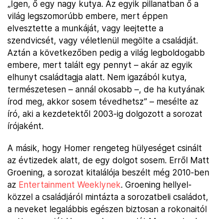
„Igen, ő egy nagy kutya. Az egyik pillanatban ő a
világ legszomorúbb embere, mert éppen
elvesztette a munkáját, vagy leejtette a
szendvicsét, vagy véletlenül megölte a családját.
Aztán a következőben pedig a világ legboldogabb
embere, mert talált egy pennyt – akár az egyik
elhunyt családtagja alatt. Nem igazából kutya,
természetesen – annál okosabb –, de ha kutyának
írod meg, akkor sosem tévedhetsz” – mesélte az
író, aki a kezdetektől 2003-ig dolgozott a sorozat
írójaként.
A másik, hogy Homer rengeteg hülyeséget csinált
az évtizedek alatt, de egy dolgot sosem. Erről Matt
Groening, a sorozat kitalálója beszélt még 2010-ben
az
Entertainment Weeklynek
. Groening hellyel-
közzel a családjáról mintázta a sorozatbeli családot,
a neveket legalábbis egészen biztosan a rokonaitól