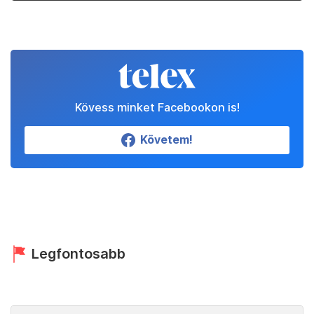
Kövess minket Facebookon is!
Követem!
Legfontosabb