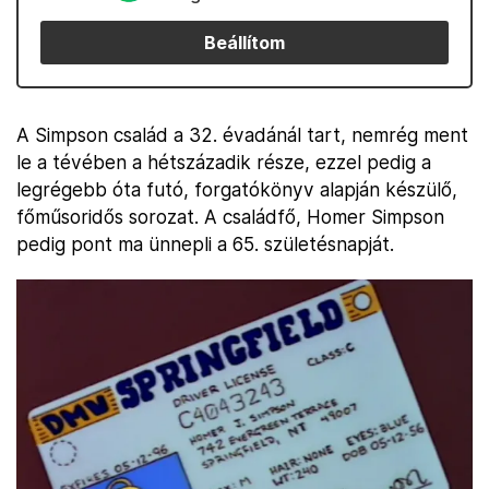
Beállítom
A Simpson család a 32. évadánál tart, nemrég ment
le a tévében a hétszázadik része, ezzel pedig a
legrégebb óta futó, forgatókönyv alapján készülő,
főműsoridős sorozat. A családfő, Homer Simpson
pedig pont ma ünnepli a 65. születésnapját.