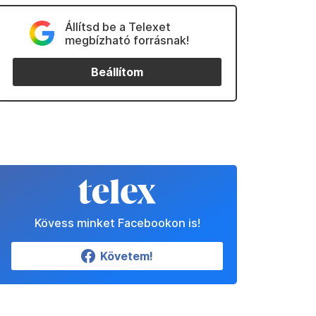
Állítsd be a Telexet
megbízható forrásnak!
Beállítom
Kövess minket Facebookon is!
Követem!