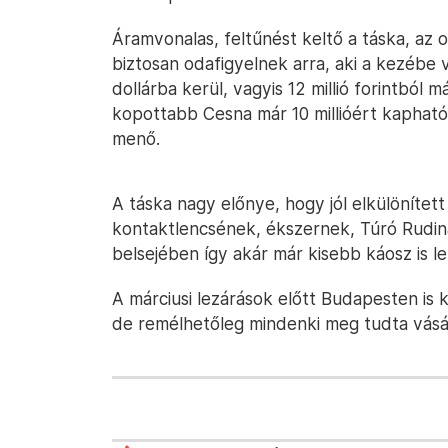
Áramvonalas, feltűnést keltő a táska, az 
biztosan odafigyelnek arra, aki a kezébe
dollárba kerül, vagyis 12 millió forintból 
kopottabb Cesna már 10 millióért kaphat
menő.
A táska nagy előnye, hogy jól elkülönítet
kontaktlencsének, ékszernek, Túró Rudin
belsejében így akár már kisebb káosz is le
A márciusi lezárások előtt Budapesten is 
de remélhetőleg mindenki meg tudta vásáro