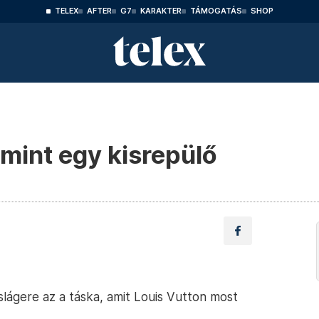
TELEX
AFTER
G7
KARAKTER
TÁMOGATÁS
SHOP
 mint egy kisrepülő
slágere az a táska, amit Louis Vutton most