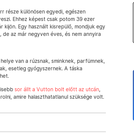
orr része különösen egyedi, egészen
 veszi. Ehhez képest csak potom 39 ezer
már kijön. Egy használt kisrepülő, mondjuk egy
ó, de az már negyven éves, és nem annyira
t helye van a rúzsnak, sminknek, parfümnek,
ak, esetleg gyógyszernek. A táska
het.
kisebb
sor állt a Vutton bolt előtt az utcán
,
lni, amire halaszthatatlanul szüksége volt.