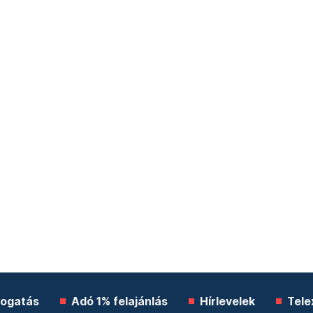
ogatás
Adó 1% felajánlás
Hírlevelek
Tele