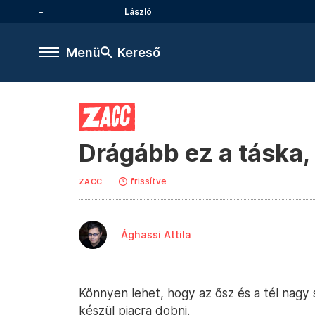
László
Menü
Kereső
Drágább ez a táska,
frissítve
ZACC
Ághassi Attila
Könnyen lehet, hogy az ősz és a tél nagy 
készül piacra dobni.