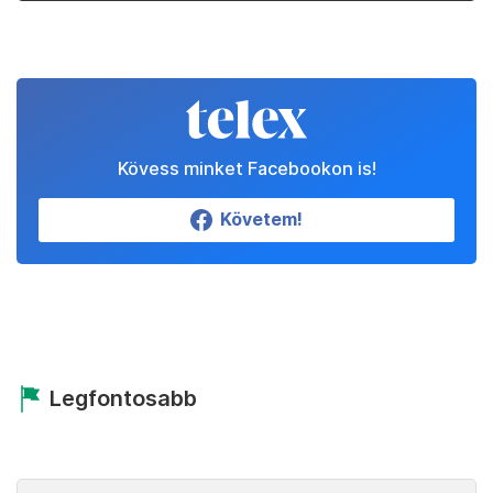
Kövess minket Facebookon is!
Követem!
Legfontosabb