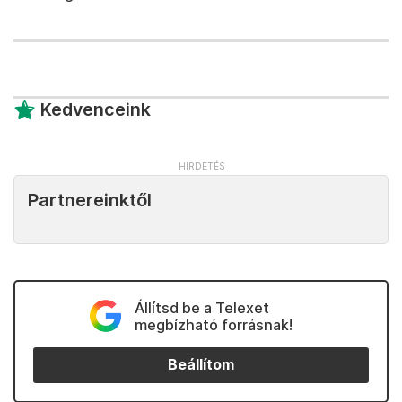
Kedvenceink
Partnereinktől
Állítsd be a Telexet
megbízható forrásnak!
Beállítom