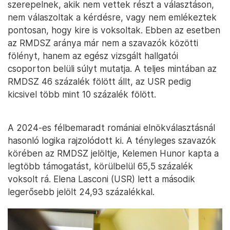
szerepelnek, akik nem vettek részt a választáson,
nem válaszoltak a kérdésre, vagy nem emlékeztek
pontosan, hogy kire is voksoltak. Ebben az esetben
az RMDSZ aránya már nem a szavazók közötti
fölényt, hanem az egész vizsgált hallgatói
csoporton belüli súlyt mutatja. A teljes mintában az
RMDSZ 46 százalék fölött állt, az USR pedig
kicsivel több mint 10 százalék fölött.
A 2024-es félbemaradt romániai elnökválasztásnál
hasonló logika rajzolódott ki. A tényleges szavazók
körében az RMDSZ jelöltje, Kelemen Hunor kapta a
legtöbb támogatást, körülbelül 65,5 százalék
voksolt rá. Elena Lasconi (USR) lett a második
legerősebb jelölt 24,93 százalékkal.