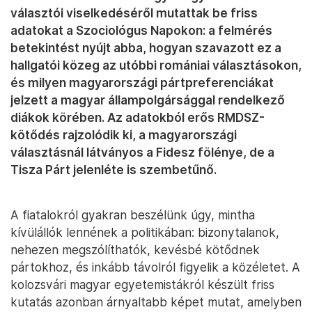
választói viselkedéséről mutattak be friss
adatokat a Szociológus Napokon: a felmérés
betekintést nyújt abba, hogyan szavazott ez a
hallgatói közeg az utóbbi romániai választásokon,
és milyen magyarországi pártpreferenciákat
jelzett a magyar állampolgársággal rendelkező
diákok körében. Az adatokból erős RMDSZ-
kötődés rajzolódik ki, a magyarországi
választásnál látványos a Fidesz fölénye, de a
Tisza Párt jelenléte is szembetűnő.
A fiatalokról gyakran beszélünk úgy, mintha
kívülállók lennének a politikában: bizonytalanok,
nehezen megszólíthatók, kevésbé kötődnek
pártokhoz, és inkább távolról figyelik a közéletet. A
kolozsvári magyar egyetemistákról készült friss
kutatás azonban árnyaltabb képet mutat, amelyben