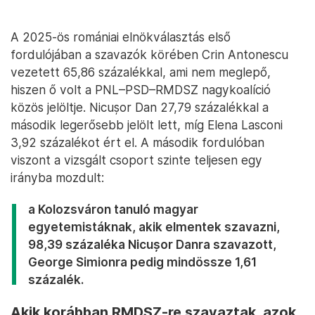
A 2025-ös romániai elnökválasztás első
fordulójában a szavazók körében Crin Antonescu
vezetett 65,86 százalékkal, ami nem meglepő,
hiszen ő volt a PNL–PSD–RMDSZ nagykoalíció
közös jelöltje. Nicușor Dan 27,79 százalékkal a
második legerősebb jelölt lett, míg Elena Lasconi
3,92 százalékot ért el. A második fordulóban
viszont a vizsgált csoport szinte teljesen egy
irányba mozdult:
a Kolozsváron tanuló magyar
egyetemistáknak, akik elmentek szavazni,
98,39 százaléka Nicușor Danra szavazott,
George Simionra pedig mindössze 1,61
százalék.
Akik korábban RMDSZ-re szavaztak, azok