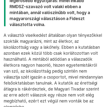
legerősebb együttjárás: minél inkább
RMDSZ-szavazó volt valaki ebben a
mintában, annál valószínűbb volt, hogy a
magyarországi választáson a Fideszt
választotta volna.
A választói viselkedést általában olyan tényezőkkel
szokták magyarázni, mint az életkor, az
iskolázottság vagy a lakóhely. Ebben a kutatásban
azonban ezek közül több csak korlátozottan volt
használható. A mintából adódóan a válaszadók
életkora nagyon hasonló, hiszen egyetemistákról
van szó, az iskolázottság pedig szintén nem
választja szét igazán a csoportot, mivel mindannyian
felsőoktatásban tanulnak. A kutatók az érettségi
átlagra is rákérdeztek, de Magyari Tivadar szerint
az erre adott válaszok egy része nem volt elég
megbízható, ezért ezt végül nem vonták be az
elemzésbe.