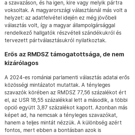
a szavazáson, és ha igen, kire vagy melyik pártra
voksoltak. A magyarországi választásnál más volt a
helyzet: az adatfelvétel idején ez még jövőbeli
választás volt, így a magyar állampolgársággal
rendelkező hallgatók részvételi szándékukról és
tervezett pártválasztásukról nyilatkoztak.
Erős az RMDSZ támogatottsága, de nem
kizárólagos
A 2024-es romániai parlamenti választás adatai erős
közösségi mintázatot mutattak. A tényleges
szavazók körében az RMDSZ 77,56 százalékot ért
el, az USR 18,55 százalékkal lett a második, a többi
opció együtt 3,87 százalékot kapott. Azonban más
képet ad, ha nemcsak a tényleges szavazókat,
hanem a teljes mintát nézzük. A különbség azért
fontos, mert ebben a bontásban azok is