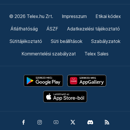
© 2026 Telex.hu Zrt.
Impresszum
Etikai kódex
Átláthatóság
ÁSZF
Adatkezelési tájékoztató
Sütitájékoztató
Süti beállítások
Szabályzatok
Kommentelési szabályzat
Telex Sales