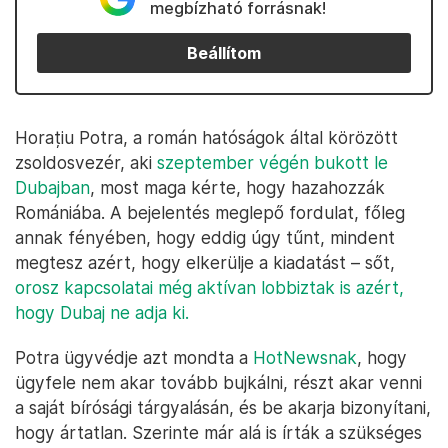
megbízható forrásnak!
Beállítom
Horațiu Potra, a román hatóságok által körözött
zsoldosvezér, aki
szeptember végén bukott le
Dubajban
, most maga kérte, hogy hazahozzák
Romániába. A bejelentés meglepő fordulat, főleg
annak fényében, hogy eddig úgy tűnt, mindent
megtesz azért, hogy elkerülje a kiadatást – sőt,
orosz kapcsolatai még aktívan lobbiztak is azért,
hogy Dubaj ne adja ki.
Potra ügyvédje azt mondta a
HotNewsnak
, hogy
ügyfele nem akar tovább bujkálni, részt akar venni
a saját bírósági tárgyalásán, és be akarja bizonyítani,
hogy ártatlan. Szerinte már alá is írták a szükséges