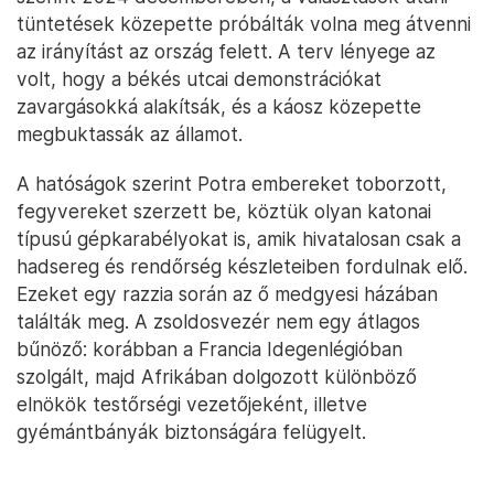
tüntetések közepette próbálták volna meg átvenni
az irányítást az ország felett. A terv lényege az
volt, hogy a békés utcai demonstrációkat
zavargásokká alakítsák, és a káosz közepette
megbuktassák az államot.
A hatóságok szerint Potra embereket toborzott,
fegyvereket szerzett be, köztük olyan katonai
típusú gépkarabélyokat is, amik hivatalosan csak a
hadsereg és rendőrség készleteiben fordulnak elő.
Ezeket egy razzia során az ő medgyesi házában
találták meg. A zsoldosvezér nem egy átlagos
bűnöző: korábban a Francia Idegenlégióban
szolgált, majd Afrikában dolgozott különböző
elnökök testőrségi vezetőjeként, illetve
gyémántbányák biztonságára felügyelt.