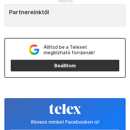
Partnereinktől
Állítsd be a Telexet
megbízható forrásnak!
Beállítom
Kövess minket Facebookon is!