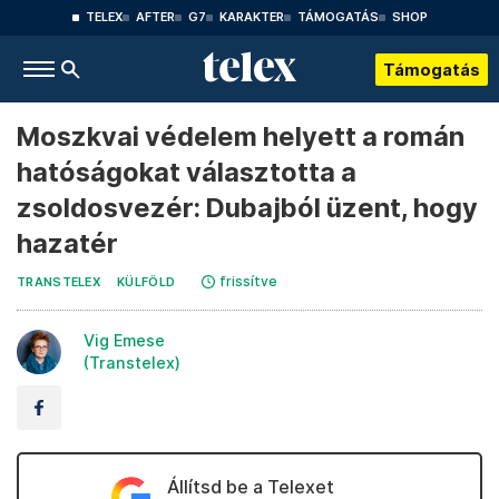
TELEX
AFTER
G7
KARAKTER
TÁMOGATÁS
SHOP
Támogatás
Moszkvai védelem helyett a román
hatóságokat választotta a
zsoldosvezér: Dubajból üzent, hogy
hazatér
frissítve
TRANSTELEX
KÜLFÖLD
Vig Emese
(Transtelex)
Állítsd be a Telexet