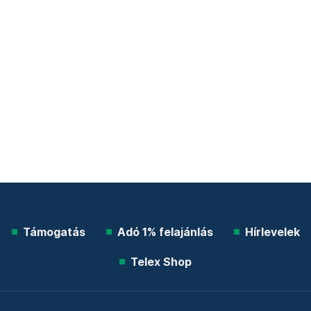
Támogatás
Adó 1% felajánlás
Hírlevelek
Telex Shop