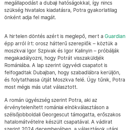
megállapodást a dubaji hatóságokkal, így nincs
szükség hivatalos kiadatásra, Potra gyakorlatilag
önként adja fel magát.
A hirtelen döntés azért is meglepő, mert a
Guardian
épp arról írt: orosz hátterű szereplők – köztük a
moszkvai Igor Szpivak és Igor Kalinyin – próbálják
megakadályozni, hogy Potrát visszaküldjék
Romániába. A lap szerint ügyvédi csapatot is
felfogadtak Dubajban, hogy szabadlábra kerüljön,
és folytathassa útját Moszkva felé. Úgy tűnik, Potra
most mégis más utat választott.
A román ügyészség szerint Potra, aki az
érvénytelenített romániai elnökválasztáson a
szélsőjobboldali Georgescut támogatta, erőszakos
hatalomátvételre készült csapatával. A vádirat
szerint 2024 decemberében, a választások utáni