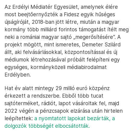
Az Erdélyi Médiatér Egyesület, amelynek élére
most beejtőernyőzték a Fidesz egyik hűséges
újságíróját, 2018-ban jött létre, miután a magyar
kormány több milliárd forintos támogatást ítélt meg
neki a romániai magyar sajtó „megerősítésére”. A
projekt mögött, mint ismeretes, Demeter Szilárd
állt, aki felvásárlásokkal, központosítással és új
médiumok létrehozásával próbált felépíteni egy
egységes, kormányközeli médiabirodalmat
Erdélyben.
Hat év alatt mintegy 29 millió euró közpénz
érkezett a rendszerbe. Ebből több tucat
sajtóterméket, rádiót, lapot vásároltak fel, majd
2022 végén a pénzcsapok elzárása után hirtelen
leépítettek:
a nyomtatott lapokat bezárták, a
dolgozók többségét elbocsátották.