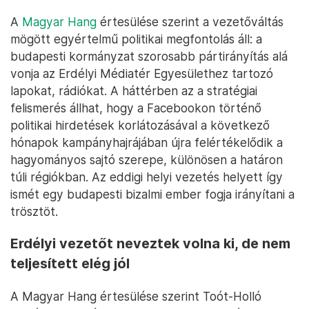
A
Magyar Hang
értesülése szerint a vezetőváltás
mögött egyértelmű politikai megfontolás áll: a
budapesti kormányzat szorosabb pártirányítás alá
vonja az Erdélyi Médiatér Egyesülethez tartozó
lapokat, rádiókat. A háttérben az a stratégiai
felismerés állhat, hogy a Facebookon történő
politikai hirdetések korlátozásával a következő
hónapok kampányhajrájában újra felértékelődik a
hagyományos sajtó szerepe, különösen a határon
túli régiókban. Az eddigi helyi vezetés helyett így
ismét egy budapesti bizalmi ember fogja irányítani a
trösztöt.
Erdélyi vezetőt neveztek volna ki, de nem
teljesített elég jól
A Magyar Hang értesülése szerint Toót-Holló