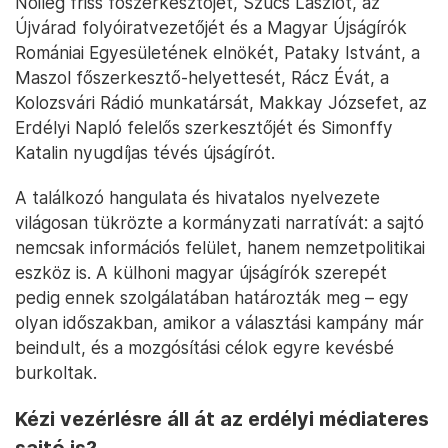
Nőileg friss főszerkesztőjét, Szűcs Lászlót, az
Újvárad folyóiratvezetőjét és a Magyar Újságírók
Romániai Egyesületének elnökét, Pataky Istvánt, a
Maszol főszerkesztő-helyettesét, Rácz Évát, a
Kolozsvári Rádió munkatársát, Makkay Józsefet, az
Erdélyi Napló felelős szerkesztőjét és Simonffy
Katalin nyugdíjas tévés újságírót.
A találkozó hangulata és hivatalos nyelvezete
világosan tükrözte a kormányzati narratívát: a sajtó
nemcsak információs felület, hanem nemzetpolitikai
eszköz is. A külhoni magyar újságírók szerepét
pedig ennek szolgálatában határozták meg – egy
olyan időszakban, amikor a választási kampány már
beindult, és a mozgósítási célok egyre kevésbé
burkoltak.
Kézi vezérlésre áll át az erdélyi médiateres
sajtó is?