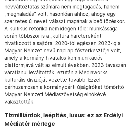
névváltoztatás számára nem megtagadás, hanem
„meghaladás” volt, hasonlóan ahhoz, ahogy egy
szerzetes új nevet választ magának a beöltözéskor.
A kultikus retorika nem idegen tőle: munkássága
során többször is a „kultúra harctereként”
hivatkozott a sajtóra. 2020-tól egészen 2023-ig a
Magyar Nemzet nevű napilap főszerkesztője volt,
amely a kormány hivatalos kommunikációs
platformjává vált az elmúlt években. 2023 tavaszán
váratlanul leváltották, ezután a Mediaworks
kulturális divízióját vezette tovább. Ezzel
párhuzamosan a kormánypárti újságírókat tömörítő
Magyar Nemzeti Médiaszövetség elnökévé
választották.
Tízmilliárdok, leépítés, luxus: ez az Erdélyi
Médiatér mérlege