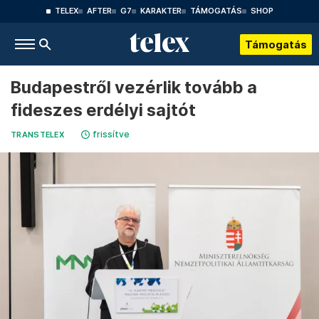
TELEX
AFTER
G7
KARAKTER
TÁMOGATÁS
SHOP
Támogatás
Budapestről vezérlik tovább a
fideszes erdélyi sajtót
frissítve
TRANSTELEX