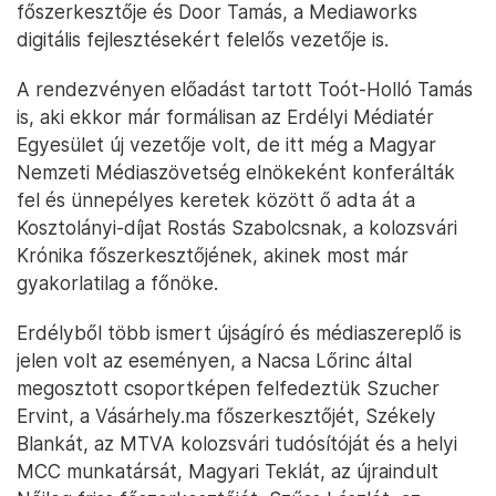
főszerkesztője és Door Tamás, a Mediaworks
digitális fejlesztésekért felelős vezetője is.
A rendezvényen előadást tartott Toót-Holló Tamás
is, aki ekkor már formálisan az Erdélyi Médiatér
Egyesület új vezetője volt, de itt még a Magyar
Nemzeti Médiaszövetség elnökeként konferálták
fel és ünnepélyes keretek között ő adta át a
Kosztolányi-díjat Rostás Szabolcsnak, a kolozsvári
Krónika főszerkesztőjének, akinek most már
gyakorlatilag a főnöke.
Erdélyből több ismert újságíró és médiaszereplő is
jelen volt az eseményen, a Nacsa Lőrinc által
megosztott csoportképen felfedeztük Szucher
Ervint, a Vásárhely.ma főszerkesztőjét, Székely
Blankát, az MTVA kolozsvári tudósítóját és a helyi
MCC munkatársát, Magyari Teklát, az újraindult