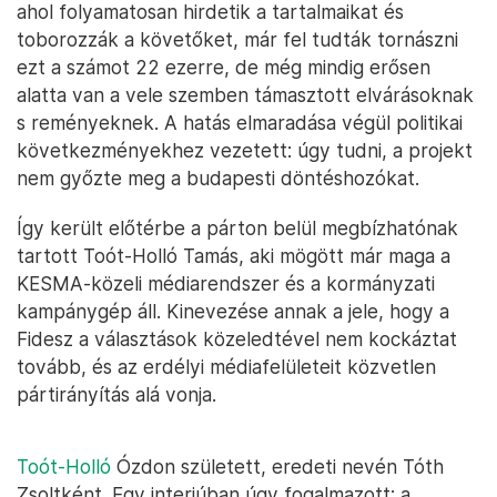
ahol folyamatosan hirdetik a tartalmaikat és
toborozzák a követőket, már fel tudták tornászni
ezt a számot 22 ezerre, de még mindig erősen
alatta van a vele szemben támasztott elvárásoknak
s reményeknek. A hatás elmaradása végül politikai
következményekhez vezetett: úgy tudni, a projekt
nem győzte meg a budapesti döntéshozókat.
Így került előtérbe a párton belül megbízhatónak
tartott Toót-Holló Tamás, aki mögött már maga a
KESMA-közeli médiarendszer és a kormányzati
kampánygép áll. Kinevezése annak a jele, hogy a
Fidesz a választások közeledtével nem kockáztat
tovább, és az erdélyi médiafelületeit közvetlen
pártirányítás alá vonja.
Toót-Holló
Ózdon született, eredeti nevén Tóth
Zsoltként. Egy interjúban úgy fogalmazott: a