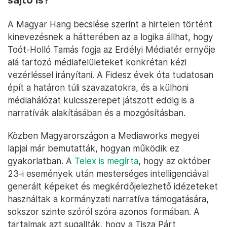
A Magyar Hang becslése szerint a hirtelen történt
kinevezésnek a hátterében az a logika állhat, hogy
Toót-Holló Tamás fogja az Erdélyi Médiatér ernyője
alá tartozó médiafelületeket konkrétan kézi
vezérléssel irányítani. A Fidesz évek óta tudatosan
épít a határon túli szavazatokra, és a külhoni
médiahálózat kulcsszerepet játszott eddig is a
narratívák alakításában és a mozgósításban.
Közben Magyarországon a Mediaworks megyei
lapjai már bemutatták, hogyan működik ez
gyakorlatban. A
Telex is megírta
, hogy az október
23-i események után mesterséges intelligenciával
generált képeket és megkérdőjelezhető idézeteket
használtak a kormányzati narratíva támogatására,
sokszor szinte szóról szóra azonos formában. A
tartalmak azt sugallták, hogy a Tisza Párt