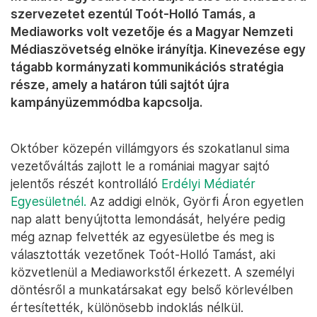
szervezetet ezentúl Toót-Holló Tamás, a
Mediaworks volt vezetője és a Magyar Nemzeti
Médiaszövetség elnöke irányítja. Kinevezése egy
tágabb kormányzati kommunikációs stratégia
része, amely a határon túli sajtót újra
kampányüzemmódba kapcsolja.
Október közepén villámgyors és szokatlanul sima
vezetőváltás zajlott le a romániai magyar sajtó
jelentős részét kontrolláló
Erdélyi Médiatér
Egyesületnél.
Az addigi elnök, Györfi Áron egyetlen
nap alatt benyújtotta lemondását, helyére pedig
még aznap felvették az egyesületbe és meg is
választották vezetőnek Toót-Holló Tamást, aki
közvetlenül a Mediaworkstől érkezett. A személyi
döntésről a munkatársakat egy belső körlevélben
értesítették, különösebb indoklás nélkül.