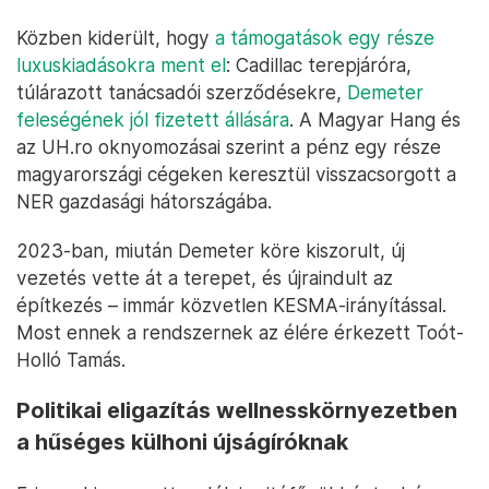
Közben kiderült, hogy
a támogatások egy része
luxuskiadásokra ment el
: Cadillac terepjáróra,
túlárazott tanácsadói szerződésekre,
Demeter
feleségének jól fizetett állására
. A Magyar Hang és
az UH.ro oknyomozásai szerint a pénz egy része
magyarországi cégeken keresztül visszacsorgott a
NER gazdasági hátországába.
2023-ban, miután Demeter köre kiszorult, új
vezetés vette át a terepet, és újraindult az
építkezés – immár közvetlen KESMA-irányítással.
Most ennek a rendszernek az élére érkezett Toót-
Holló Tamás.
Politikai eligazítás wellnesskörnyezetben
a hűséges külhoni újságíróknak