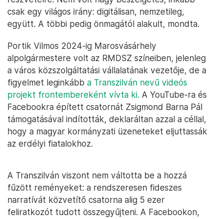
csak egy világos irány: digitálisan, nemzetileg,
együtt. A többi pedig önmagától alakult, mondta.
Portik Vilmos 2024-ig Marosvásárhely
alpolgármestere volt az RMDSZ színeiben, jelenleg
a város közszolgáltatási vállalatának vezetője, de a
figyelmet leginkább
a Transzilván nevű videós
projekt frontembereként vívta ki.
A YouTube-ra és
Facebookra épített csatornát Zsigmond Barna Pál
támogatásával indították, deklaráltan azzal a céllal,
hogy a magyar kormányzati üzeneteket eljuttassák
az erdélyi fiatalokhoz.
A Transzilván viszont nem váltotta be a hozzá
fűzött reményeket: a rendszeresen fideszes
narratívát közvetítő csatorna alig 5 ezer
feliratkozót tudott összegyűjteni. A Facebookon,