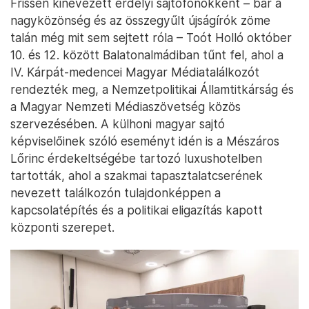
Frissen kinevezett erdélyi sajtófőnökként – bár a
nagyközönség és az összegyűlt újságírók zöme
talán még mit sem sejtett róla – Toót Holló október
10. és 12. között Balatonalmádiban tűnt fel, ahol a
IV. Kárpát-medencei Magyar Médiatalálkozót
rendezték meg, a Nemzetpolitikai Államtitkárság és
a Magyar Nemzeti Médiaszövetség közös
szervezésében. A külhoni magyar sajtó
képviselőinek szóló eseményt idén is a Mészáros
Lőrinc érdekeltségébe tartozó luxushotelben
tartották, ahol a szakmai tapasztalatcserének
nevezett találkozón tulajdonképpen a
kapcsolatépítés és a politikai eligazítás kapott
központi szerepet.