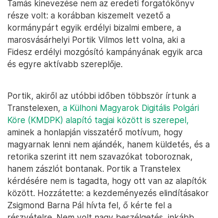
Tamás kinevezése nem az eredeti forgatókönyv
része volt: a korábban kiszemelt vezető a
kormánypárt egyik erdélyi bizalmi embere, a
marosvásárhelyi Portik Vilmos lett volna, aki a
Fidesz erdélyi mozgósító kampányának egyik arca
és egyre aktívabb szereplője.
Portik, akiről az utóbbi időben többször írtunk a
Transtelexen,
a Külhoni Magyarok Digitális Polgári
Köre (KMDPK) alapító tagjai között is szerepel,
aminek a honlapján visszatérő motívum, hogy
magyarnak lenni nem ajándék, hanem küldetés, és a
retorika szerint itt nem szavazókat toboroznak,
hanem zászlót bontanak. Portik a Transtelex
kérdésére nem is tagadta, hogy ott van az alapítók
között. Hozzátette: a kezdeményezés elindításakor
Zsigmond Barna Pál hívta fel, ő kérte fel a
részvételre. Nem volt nagy beszélgetés, inkább