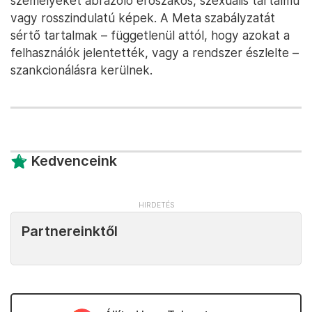
személyeket ábrázoló erőszakos, szexuális tartalmú
vagy rosszindulatú képek. A Meta szabályzatát
sértő tartalmak – függetlenül attól, hogy azokat a
felhasználók jelentették, vagy a rendszer észlelte –
szankcionálásra kerülnek.
Kedvenceink
Partnereinktől