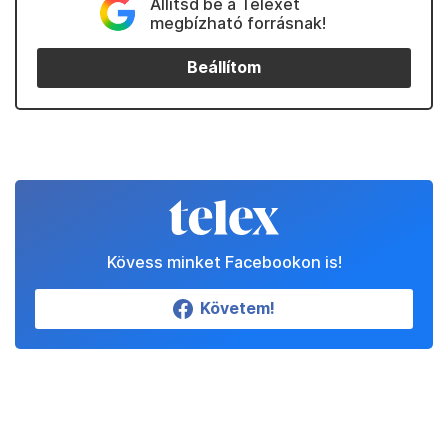
Állítsd be a Telexet
megbízható forrásnak!
Beállítom
Kövess minket Facebookon is!
Követem!