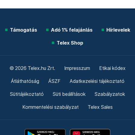
Támogatás
Adó 1% felajánlás
Hírlevelek
Telex Shop
© 2026 Telex.hu Zrt.
Impresszum
Etikai kódex
Átláthatóság
ÁSZF
Adatkezelési tájékoztató
Sütitájékoztató
Süti beállítások
Szabályzatok
Kommentelési szabályzat
Telex Sales