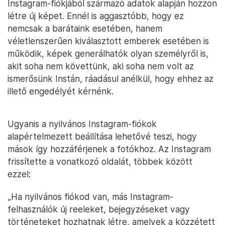
Instagram-fiókjából származó adatok alapján hozzon
létre új képet. Ennél is aggasztóbb, hogy ez
nemcsak a barátaink esetében, hanem
véletlenszerűen kiválasztott emberek esetében is
működik, képek generálhatók olyan személyről is,
akit soha nem követtünk, aki soha nem volt az
ismerősünk Instán, ráadásul anélkül, hogy ehhez az
illető engedélyét kérnénk.
Ugyanis a nyilvános Instagram-fiókok
alapértelmezett beállítása lehetővé teszi, hogy
mások így hozzáférjenek a fotókhoz. Az Instagram
frissítette a vonatkozó oldalát, többek között
ezzel:
„Ha nyilvános fiókod van, más Instagram-
felhasználók új reeleket, bejegyzéseket vagy
történeteket hozhatnak létre, amelyek a közzétett