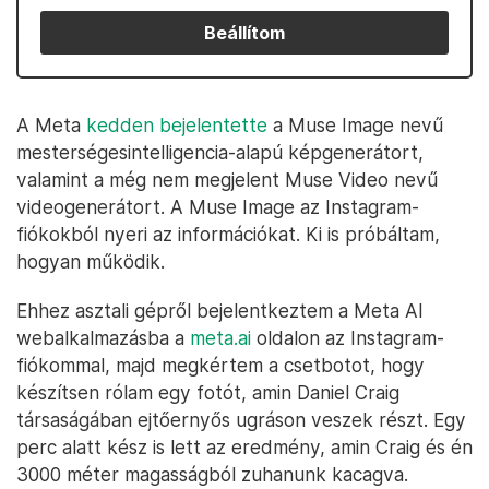
Beállítom
A Meta
kedden bejelentette
a Muse Image nevű
mesterségesintelligencia-alapú képgenerátort,
valamint a még nem megjelent Muse Video nevű
videogenerátort. A Muse Image az Instagram-
fiókokból nyeri az információkat. Ki is próbáltam,
hogyan működik.
Ehhez asztali gépről bejelentkeztem a Meta AI
webalkalmazásba a
meta.ai
oldalon az Instagram-
fiókommal, majd megkértem a csetbotot, hogy
készítsen rólam egy fotót, amin Daniel Craig
társaságában ejtőernyős ugráson veszek részt. Egy
perc alatt kész is lett az eredmény, amin Craig és én
3000 méter magasságból zuhanunk kacagva.