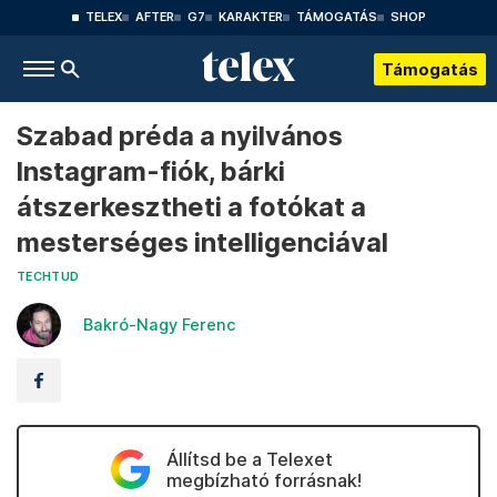
TELEX
AFTER
G7
KARAKTER
TÁMOGATÁS
SHOP
Támogatás
Szabad préda a nyilvános
Instagram-fiók, bárki
átszerkesztheti a fotókat a
mesterséges intelligenciával
TECHTUD
Bakró-Nagy Ferenc
Állítsd be a Telexet
megbízható forrásnak!