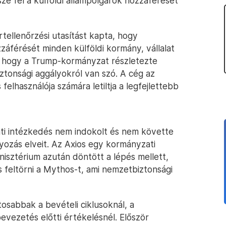
sze fel a külföldi állampolgárok hozzáférését
tellenőrzési utasítást kapta, hogy
záférését minden külföldi kormány, vállalat
l, hogy a Trump-kormányzat részletezte
tonsági aggályokról van szó. A cég az
felhasználója számára letiltja a legfejlettebb
ti intézkedés nem indokolt és nem követte
yozás elveit. Az Axios egy kormányzati
inisztérium azután döntött a lépés mellett,
es feltörni a Mythos-t, ami nemzetbiztonsági
sabbak a bevételi ciklusoknál, a
evezetés előtti értékelésnél. Először