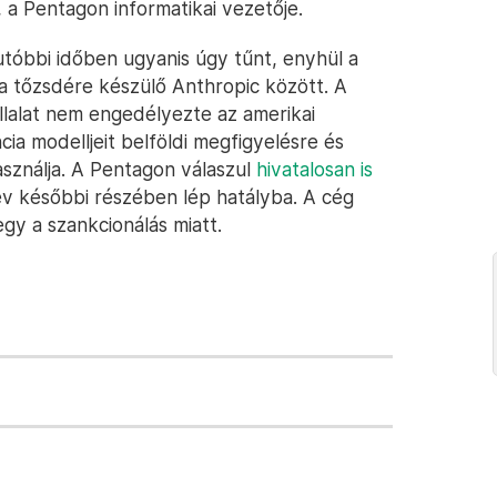
 a Pentagon informatikai vezetője.
utóbbi időben ugyanis úgy tűnt, enyhül a
s a tőzsdére készülő Anthropic között. A
llalat nem engedélyezte az amerikai
ia modelljeit belföldi megfigyelésre és
sználja. A Pentagon válaszul
hivatalosan is
 év későbbi részében lép hatályba. A cég
gy a szankcionálás miatt.