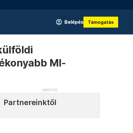
Belépés
Támogatás
ülföldi
tékonyabb MI-
Partnereinktől