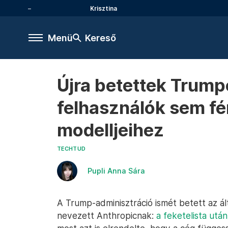
Krisztina
Menü
Kereső
Újra betettek Trump
felhasználók sem fé
modelljeihez
TECHTUD
Pupli Anna Sára
A Trump-adminisztráció ismét betett az ált
nevezett Anthropicnak:
a feketelista után