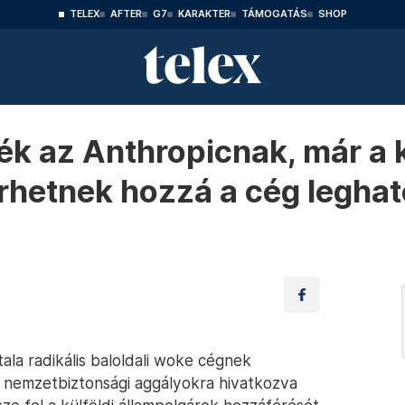
TELEX
AFTER
G7
KARAKTER
TÁMOGATÁS
SHOP
ék az Anthropicnak, már a k
rhetnek hozzá a cég legha
ala radikális baloldali woke cégnek
nemzetbiztonsági aggályokra hivatkozva