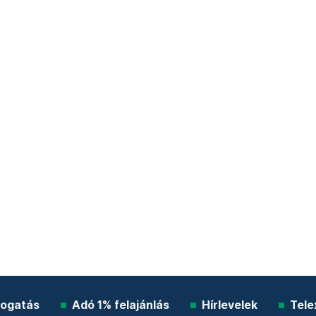
ogatás
Adó 1% felajánlás
Hírlevelek
Tele