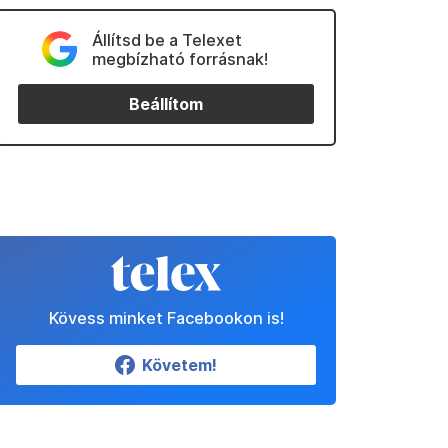
Állítsd be a Telexet
megbízható forrásnak!
Beállítom
Kövess minket Facebookon is!
Követem!