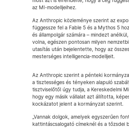
most azt is elrendelte, hogy a cég függes
az MI-modelljeihez.
Az Anthropic közleménye szerint az expor
függessze fel a Fable 5 és a Mythos 5 hoz
és állampolgár számára – mindezt anélkü
volna, egészen pontosan milyen nemzetbiz
utasítás után bejelentette, hogy az összes 
mesterséges intelligencia-modelljeit.
Az Anthropic szerint a pénteki kormányza
a tisztességes és tényeken alapuló szabál
tisztviselőtől úgy tudja, a Kereskedelmi M
hogy egy másik vállalat azt állította, kép
kockázatot jelent a kormányzat szerint.
„Vannak dolgok, amelyek egyszerűen fonto
kattintáscsalogató címeknél és a tőzsdei b