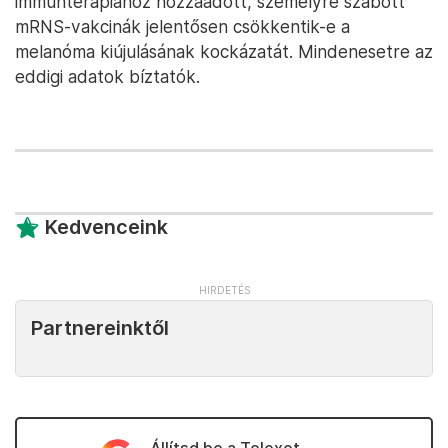
immunterápiához hozzáadott, személyre szabott
mRNS-vakcinák jelentősen csökkentik-e a
melanóma kiújulásának kockázatát. Mindenesetre az
eddigi adatok bíztatók.
Kedvenceink
Partnereinktől