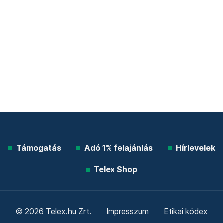
Támogatás
Adó 1% felajánlás
Hírlevelek
Telex Shop
© 2026 Telex.hu Zrt.
Impresszum
Etikai kódex