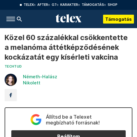
TELEX
AFTER
G7
KARAKTER
TÁMOGATÁS
SHOP
Támogatás
Közel 60 százalékkal csökkentette
a melanóma áttétképződésének
kockázatát egy kísérleti vakcina
TECHTUD
Németh-Halász
Nikolett
Állítsd be a Telexet
megbízható forrásnak!
Beállítom