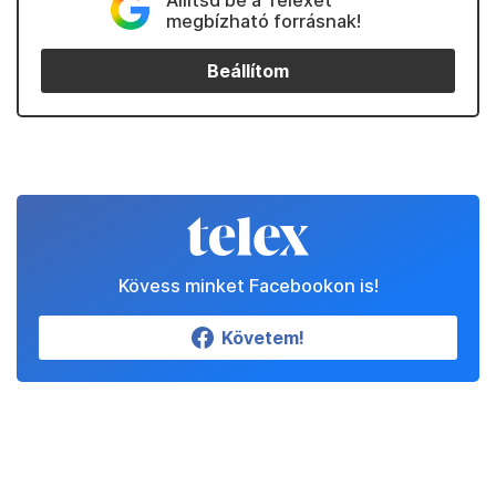
Állítsd be a Telexet
megbízható forrásnak!
Beállítom
Kövess minket Facebookon is!
Követem!