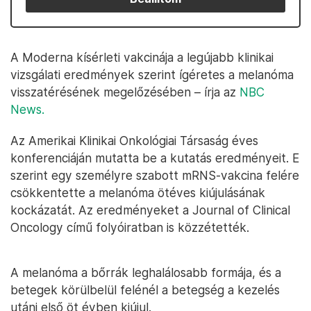
A Moderna kísérleti vakcinája a legújabb klinikai
vizsgálati eredmények szerint ígéretes a melanóma
visszatérésének megelőzésében – írja az
NBC
News.
Az Amerikai Klinikai Onkológiai Társaság éves
konferenciáján mutatta be a kutatás eredményeit. E
szerint egy személyre szabott mRNS-vakcina felére
csökkentette a melanóma ötéves kiújulásának
kockázatát. Az eredményeket a Journal of Clinical
Oncology című folyóiratban is közzétették.
A melanóma a bőrrák leghalálosabb formája, és a
betegek körülbelül felénél a betegség a kezelés
utáni első öt évben kiújul.