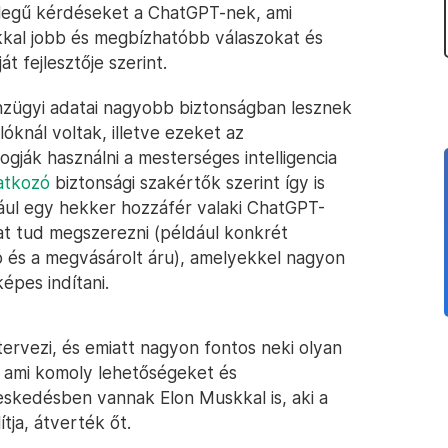
ellegű kérdéseket a ChatGPT-nek, ami
kkal jobb és megbízhatóbb válaszokat és
t fejlesztője szerint.
nzügyi adatai nagyobb biztonságban lesznek
óknál voltak, illetve ezeket az
ogják használni a mesterséges intelligencia
latkozó
biztonsági szakértők szerint így is
dául egy hekker hozzáfér valaki ChatGPT-
kat tud megszerezni (például konkrét
dó és a megvásárolt áru), amelyekkel nagyon
épes indítani.
ervezi, és emiatt nagyon fontos neki olyan
, ami komoly lehetőségeket és
eskedésben vannak Elon Muskkal is, aki a
ítja, átverték őt.