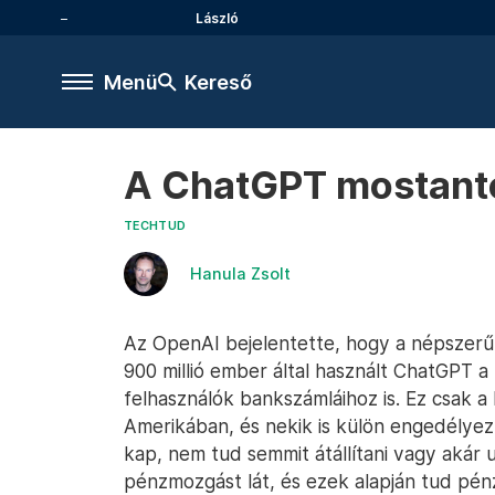
László
Menü
Kereső
A ChatGPT mostantól
TECHTUD
Hanula Zsolt
Az OpenAI bejelentette, hogy a népszerű m
900 millió ember által használt ChatGPT a 
felhasználók bankszámláihoz is. Ez csak a
Amerikában, és nekik is külön engedélyezni
kap, nem tud semmit átállítani vagy akár u
pénzmozgást lát, és ezek alapján tud pén