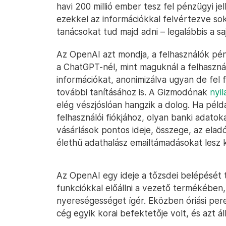
havi 200 millió ember tesz fel pénzügyi j
ezekkel az információkkal felvértezve so
tanácsokat tud majd adni – legalábbis a sajá
Az OpenAI azt mondja, a felhasználók pé
a ChatGPT-nél, mint maguknál a felhasznál
információkat, anonimizálva ugyan de fel f
további tanításához is. A Gizmodónak
nyi
elég vészjóslóan hangzik a dolog. Ha pél
felhasználói fiókjához, olyan banki adato
vásárlások pontos ideje, összege, az ela
élethű adathalász emailtámadásokat lesz k
Az OpenAI egy ideje a tőzsdei belépését t
funkciókkal előállni a vezető termékében
nyereségességet ígér. Eközben óriási per
cég egyik korai befektetője volt, és azt áll