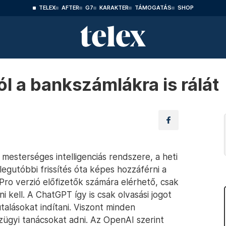
TELEX
AFTER
G7
KARAKTER
TÁMOGATÁS
SHOP
 a bankszámlákra is rálát
esterséges intelligenciás rendszere, a heti
legutóbbi frissítés óta képes hozzáférni a
 Pro verzió előfizetők számára elérhető, csak
 kell. A ChatGPT így is csak olvasási jogot
talásokat indítani. Viszont minden
zügyi tanácsokat adni. Az OpenAI szerint