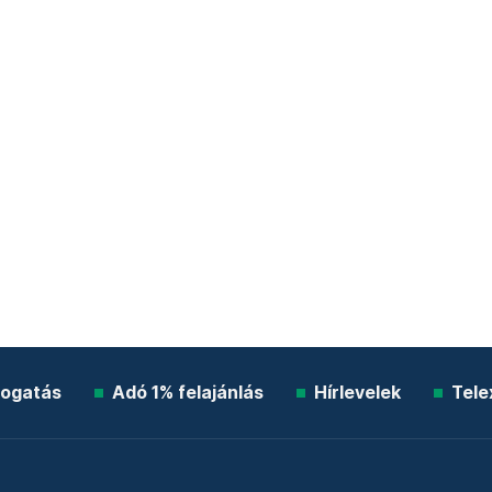
ogatás
Adó 1% felajánlás
Hírlevelek
Tele
Impresszum
Etikai kódex
Átláthatóság
ÁSZF
A