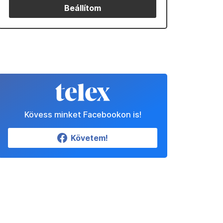
Beállítom
Kövess minket Facebookon is!
Követem!