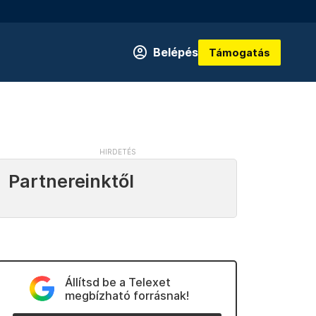
Belépés
Támogatás
Partnereinktől
Állítsd be a Telexet
megbízható forrásnak!