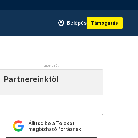
Belépés
Támogatás
Partnereinktől
Állítsd be a Telexet
megbízható forrásnak!