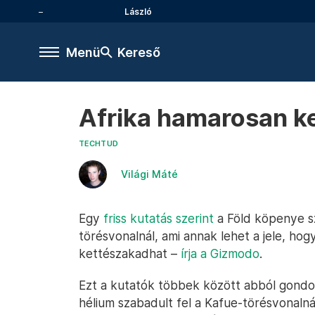
László
Menü
Kereső
Afrika hamarosan k
TECHTUD
Világi Máté
Egy
friss kutatás szerint
a Föld köpenye s
törésvonalnál, ami annak lehet a jele, hog
kettészakadhat –
írja a Gizmodo
.
Ezt a kutatók többek között abból gondo
hélium szabadult fel a Kafue-törésvonalná