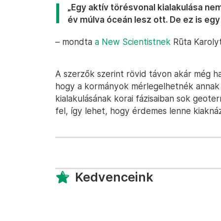
„Egy aktív törésvonal kialakulása nem 
év múlva óceán lesz ott. De ez is eg
– mondta
a New Scientistnek
Rūta Karolyt
A szerzők szerint rövid távon akár még has
hogy a kormányok mérlegelhetnék annak g
kialakulásának korai fázisaiban sok geote
fel, így lehet, hogy érdemes lenne kiaknáz
Kedvenceink