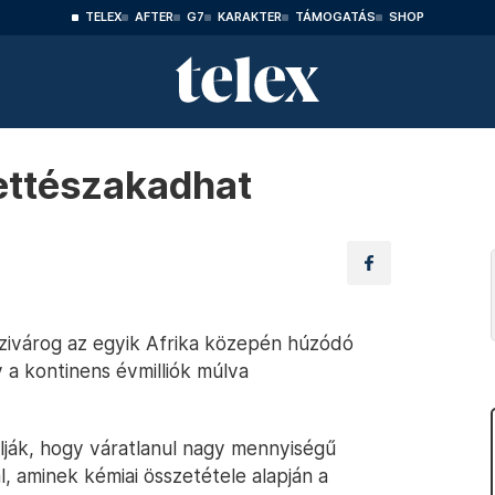
TELEX
AFTER
G7
KARAKTER
TÁMOGATÁS
SHOP
ettészakadhat
zivárog az egyik Afrika közepén húzódó
y a kontinens évmilliók múlva
lják, hogy váratlanul nagy mennyiségű
l, aminek kémiai összetétele alapján a