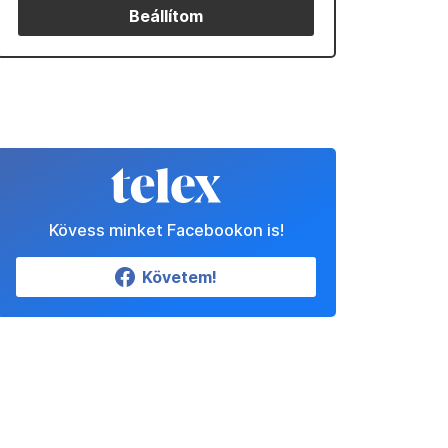
Beállítom
Kövess minket Facebookon is!
Követem!