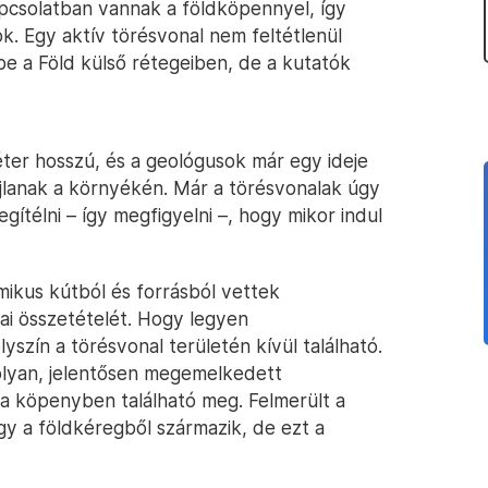
pcsolatban vannak a földköpennyel, így
k. Egy aktív törésvonal nem feltétlenül
d be a Föld külső rétegeiben, de a kutatók
ter hosszú, és a geológusok már egy ideje
ajlanak a környékén. Már a törésvonalak úgy
gítélni – így megfigyelni –, hogy mikor indul
mikus kútból és forrásból vettek
ai összetételét. Hogy legyen
lyszín a törésvonal területén kívül található.
 olyan, jelentősen megemelkedett
 a köpenyben található meg. Felmerült a
gy a földkéregből származik, de ezt a