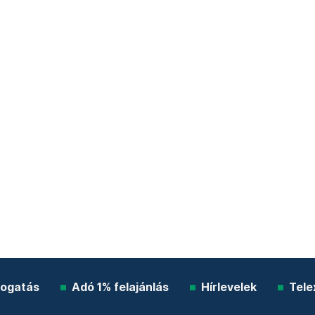
ogatás
Adó 1% felajánlás
Hírlevelek
Tele