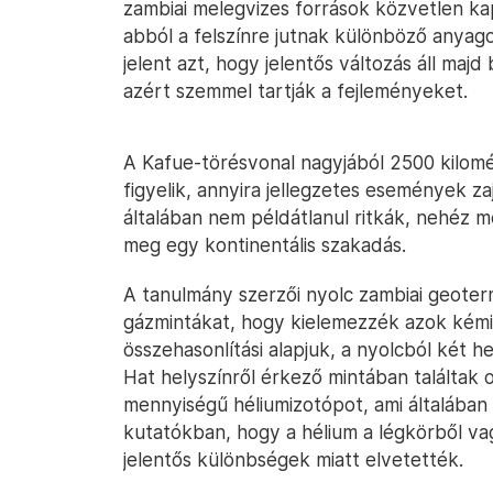
zambiai melegvizes források közvetlen ka
abból a felszínre jutnak különböző anyago
jelent azt, hogy jelentős változás áll maj
azért szemmel tartják a fejleményeket.
A Kafue-törésvonal nagyjából 2500 kilomé
figyelik, annyira jellegzetes események z
általában nem példátlanul ritkák, nehéz me
meg egy kontinentális szakadás.
A tanulmány szerzői nyolc zambiai geoter
gázmintákat, hogy kielemezzék azok kémi
összehasonlítási alapjuk, a nyolcból két he
Hat helyszínről érkező mintában találtak
mennyiségű héliumizotópot, ami általában
kutatókban, hogy a hélium a légkörből va
jelentős különbségek miatt elvetették.