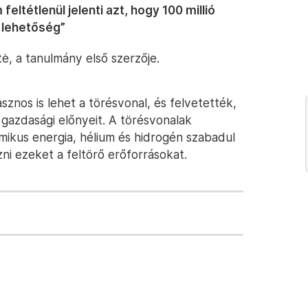
feltétlenül jelenti azt, hogy 100 millió
y lehetőség”
ė, a tanulmány első szerzője.
znos is lehet a törésvonal, és felvetették,
azdasági előnyeit. A törésvonalak
rmikus energia, hélium és hidrogén szabadul
ni ezeket a feltörő erőforrásokat.