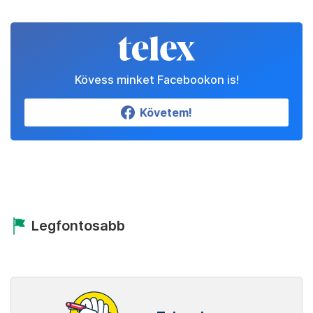
Kövess minket Facebookon is!
Követem!
Legfontosabb