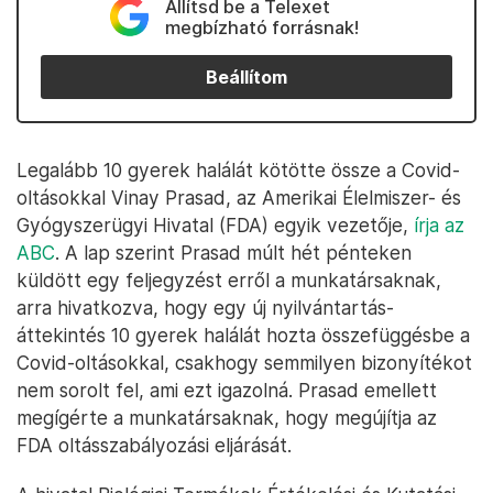
Állítsd be a Telexet
megbízható forrásnak!
Beállítom
Legalább 10 gyerek halálát kötötte össze a Covid-
oltásokkal Vinay Prasad, az Amerikai Élelmiszer- és
Gyógyszerügyi Hivatal (FDA) egyik vezetője,
írja az
ABC
. A lap szerint Prasad múlt hét pénteken
küldött egy feljegyzést erről a munkatársaknak,
arra hivatkozva, hogy egy új nyilvántartás-
áttekintés 10 gyerek halálát hozta összefüggésbe a
Covid-oltásokkal, csakhogy semmilyen bizonyítékot
nem sorolt fel, ami ezt igazolná. Prasad emellett
megígérte a munkatársaknak, hogy megújítja az
FDA oltásszabályozási eljárását.