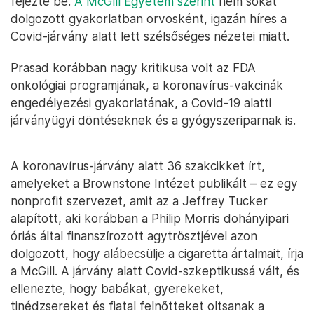
fejezte be.
A McGill Egyetem szerint
nem sokat
dolgozott gyakorlatban orvosként, igazán híres a
Covid-járvány alatt lett szélsőséges nézetei miatt.
Prasad korábban nagy kritikusa volt az FDA
onkológiai programjának, a koronavírus-vakcinák
engedélyezési gyakorlatának, a Covid-19 alatti
járványügyi döntéseknek és a gyógyszeriparnak is.
A koronavírus-járvány alatt 36 szakcikket írt,
amelyeket a Brownstone Intézet publikált – ez egy
nonprofit szervezet, amit az a Jeffrey Tucker
alapított, aki korábban a Philip Morris dohányipari
óriás által finanszírozott agytrösztjével azon
dolgozott, hogy alábecsülje a cigaretta ártalmait, írja
a McGill. A járvány alatt Covid-szkeptikussá vált, és
ellenezte, hogy babákat, gyerekeket,
tinédzsereket és fiatal felnőtteket oltsanak a