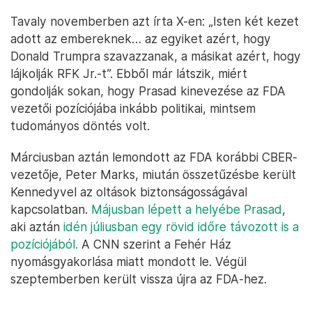
Tavaly novemberben azt írta X-en: „Isten két kezet
adott az embereknek… az egyiket azért, hogy
Donald Trumpra szavazzanak, a másikat azért, hogy
lájkolják RFK Jr.-t”. Ebből már látszik, miért
gondolják sokan, hogy Prasad kinevezése az FDA
vezetői pozíciójába inkább politikai, mintsem
tudományos döntés volt.
Márciusban aztán lemondott az FDA korábbi CBER-
vezetője, Peter Marks, miután összetűzésbe került
Kennedyvel az oltások biztonságosságával
kapcsolatban.
Májusban lépett a helyébe Prasad
,
aki aztán
idén júliusban egy rövid időre távozott is a
pozíciójából.
A CNN szerint a Fehér Ház
nyomásgyakorlása miatt mondott le. Végül
szeptemberben került vissza újra az FDA-hez.