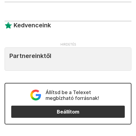
Kedvenceink
Partnereinktől
Állítsd be a Telexet
megbízható forrásnak!
Beállítom