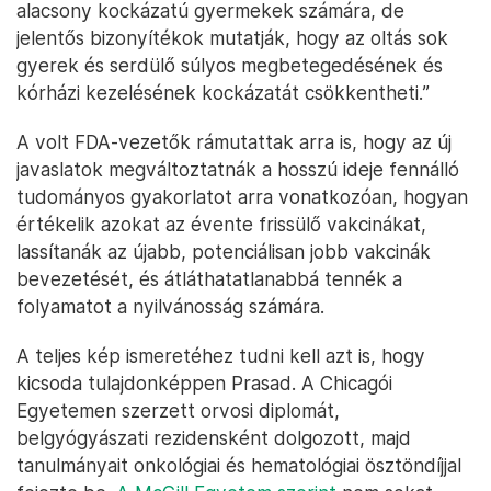
alacsony kockázatú gyermekek számára, de
jelentős bizonyítékok mutatják, hogy az oltás sok
gyerek és serdülő súlyos megbetegedésének és
kórházi kezelésének kockázatát csökkentheti.”
A volt FDA-vezetők rámutattak arra is, hogy az új
javaslatok megváltoztatnák a hosszú ideje fennálló
tudományos gyakorlatot arra vonatkozóan, hogyan
értékelik azokat az évente frissülő vakcinákat,
lassítanák az újabb, potenciálisan jobb vakcinák
bevezetését, és átláthatatlanabbá tennék a
folyamatot a nyilvánosság számára.
A teljes kép ismeretéhez tudni kell azt is, hogy
kicsoda tulajdonképpen Prasad. A Chicagói
Egyetemen szerzett orvosi diplomát,
belgyógyászati rezidensként dolgozott, majd
tanulmányait onkológiai és hematológiai ösztöndíjjal