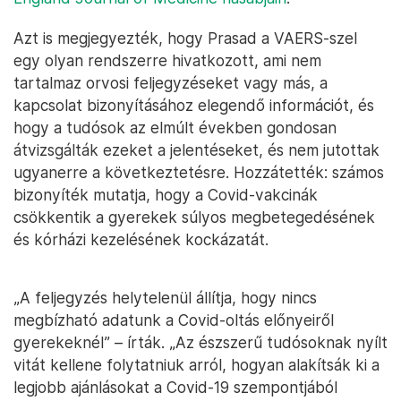
Azt is megjegyezték, hogy Prasad a VAERS-szel
egy olyan rendszerre hivatkozott, ami nem
tartalmaz orvosi feljegyzéseket vagy más, a
kapcsolat bizonyításához elegendő információt, és
hogy a tudósok az elmúlt években gondosan
átvizsgálták ezeket a jelentéseket, és nem jutottak
ugyanerre a következtetésre. Hozzátették: számos
bizonyíték mutatja, hogy a Covid-vakcinák
csökkentik a gyerekek súlyos megbetegedésének
és kórházi kezelésének kockázatát.
„A feljegyzés helytelenül állítja, hogy nincs
megbízható adatunk a Covid-oltás előnyeiről
gyerekeknél” – írták. „Az észszerű tudósoknak nyílt
vitát kellene folytatniuk arról, hogyan alakítsák ki a
legjobb ajánlásokat a Covid-19 szempontjából