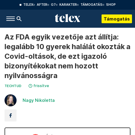
TELEX
AFTER
G7
KARAKTER
TÁMOGATÁS
SHOP
Támogatás
Az FDA egyik vezetője azt állítja:
legalább 10 gyerek halálát okozták a
Covid-oltások, de ezt igazoló
bizonyítékokat nem hozott
nyilvánosságra
frissítve
TECHTUD
Nagy Nikoletta