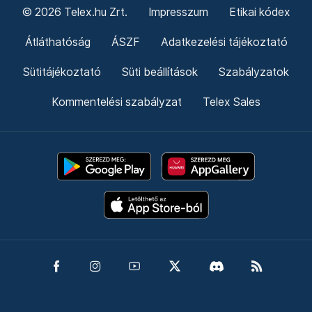
© 2026 Telex.hu Zrt.
Impresszum
Etikai kódex
Átláthatóság
ÁSZF
Adatkezelési tájékoztató
Sütitájékoztató
Süti beállítások
Szabályzatok
Kommentelési szabályzat
Telex Sales