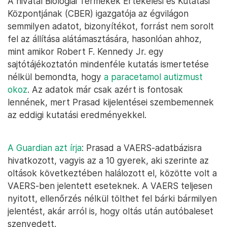
A hivatal Biológiai Termékek Értékelési és Kutatási
Központjának (CBER) igazgatója az égvilágon
semmilyen adatot, bizonyítékot, forrást nem sorolt
fel az állítása alátámasztására, hasonlóan ahhoz,
mint amikor Robert F. Kennedy Jr. egy
sajtótájékoztatón mindenféle kutatás ismertetése
nélkül bemondta, hogy
a paracetamol autizmust
okoz
. Az adatok már csak azért is fontosak
lennének, mert Prasad kijelentései szembemennek
az eddigi kutatási eredményekkel.
A Guardian azt írja
: Prasad a VAERS-adatbázisra
hivatkozott, vagyis az a 10 gyerek, aki szerinte az
oltások következtében halálozott el, közötte volt a
VAERS-ben jelentett eseteknek. A VAERS teljesen
nyitott, ellenőrzés nélkül tölthet fel bárki bármilyen
jelentést, akár arról is, hogy oltás után autóbaleset
szenvedett.