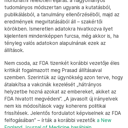
mondhatni felelőtlen eljárás: a hagyományos
tudományos módszertan ugyanis a kutatásból,
publikálásból, a tanulmány ellenőrzéséből, majd az
eredmények megvitatásából áll – szakértői
körökben. Ismeretlen adatokra hivatkozva ilyet
kijelenteni mindenképpen furcsa, még akkor is, ha
tényleg valós adatokon alapulnának ezek az
állítások.
Nem csoda, az FDA tizenkét korábbi vezetője éles
kritikát fogalmazott meg Prasad állításaival
szemben. Szerintük az ügynökség azon terve, hogy
átalakítsa a vakcinák kezelését „hátrányos
helyzetbe hozná azokat az embereket, akiket az
FDA hivatott megvédeni”. „A javasolt új irányelvek
nem kis módosítások vagy koherens politikai
frissítések. Jelentős fordulatot képviselnek az FDA
felfogásában” – írták a korábbi vezetők
a New
England Journal of Medicine hasábjain
.