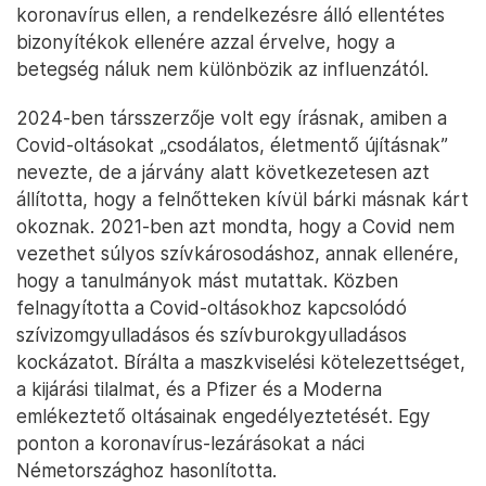
koronavírus ellen, a rendelkezésre álló ellentétes
bizonyítékok ellenére azzal érvelve, hogy a
betegség náluk nem különbözik az influenzától.
2024-ben társszerzője volt egy írásnak, amiben a
Covid-oltásokat „csodálatos, életmentő újításnak”
nevezte, de a járvány alatt következetesen azt
állította, hogy a felnőtteken kívül bárki másnak kárt
okoznak. 2021-ben azt mondta, hogy a Covid nem
vezethet súlyos szívkárosodáshoz, annak ellenére,
hogy a tanulmányok mást mutattak. Közben
felnagyította a Covid-oltásokhoz kapcsolódó
szívizomgyulladásos és szívburokgyulladásos
kockázatot. Bírálta a maszkviselési kötelezettséget,
a kijárási tilalmat, és a Pfizer és a Moderna
emlékeztető oltásainak engedélyeztetését. Egy
ponton a koronavírus-lezárásokat a náci
Németországhoz hasonlította.