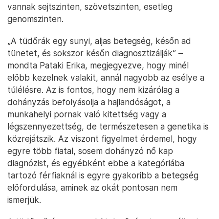
vannak sejtszinten, szövetszinten, esetleg
genomszinten.
„A tüdőrák egy sunyi, aljas betegség, későn ad
tünetet, és sokszor későn diagnosztizálják” –
mondta Pataki Erika, megjegyezve, hogy minél
előbb kezelnek valakit, annál nagyobb az esélye a
túlélésre. Az is fontos, hogy nem kizárólag a
dohányzás befolyásolja a hajlandóságot, a
munkahelyi pornak való kitettség vagy a
légszennyezettség, de természetesen a genetika is
közrejátszik. Az viszont figyelmet érdemel, hogy
egyre több fiatal, sosem dohányzó nő kap
diagnózist, és egyébként ebbe a kategóriába
tartozó férfiaknál is egyre gyakoribb a betegség
előfordulása, aminek az okát pontosan nem
ismerjük.