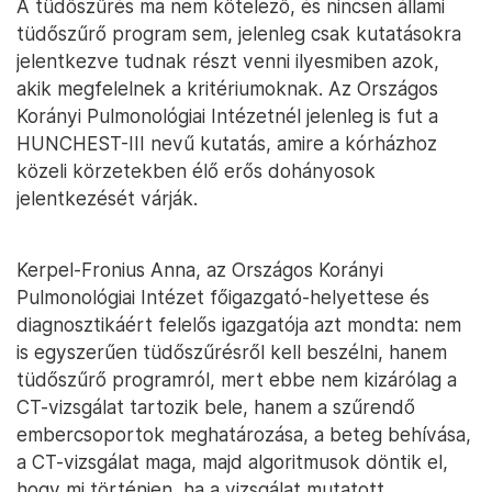
A tüdőszűrés ma nem kötelező, és nincsen állami
tüdőszűrő program sem, jelenleg csak kutatásokra
jelentkezve tudnak részt venni ilyesmiben azok,
akik megfelelnek a kritériumoknak. Az Országos
Korányi Pulmonológiai Intézetnél jelenleg is fut a
HUNCHEST-III nevű kutatás, amire a kórházhoz
közeli körzetekben élő erős dohányosok
jelentkezését várják.
Kerpel-Fronius Anna, az Országos Korányi
Pulmonológiai Intézet főigazgató-helyettese és
diagnosztikáért felelős igazgatója azt mondta: nem
is egyszerűen tüdőszűrésről kell beszélni, hanem
tüdőszűrő programról, mert ebbe nem kizárólag a
CT-vizsgálat tartozik bele, hanem a szűrendő
embercsoportok meghatározása, a beteg behívása,
a CT-vizsgálat maga, majd algoritmusok döntik el,
hogy mi történjen, ha a vizsgálat mutatott