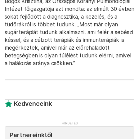
Bogos Krisztina, az Országos Korányi Pulmonológiai
Intézet főigazgatója azt mondta: az elmúlt 30 évben
sokat fejlődött a diagnosztika, a kezelés, és a
tüdőrákról is többet tudunk. „Most már olyan
sugárterápiát tudunk alkalmazni, ami felér a sebészi
késsel, és a célzott terápiák és immunterápiák is
megérkeztek, amivel már az előrehaladott
betegségben is olyan túlélést tudunk elérni, amivel
a halálozás aránya csökken.”
Kedvenceink
Partnereinktől