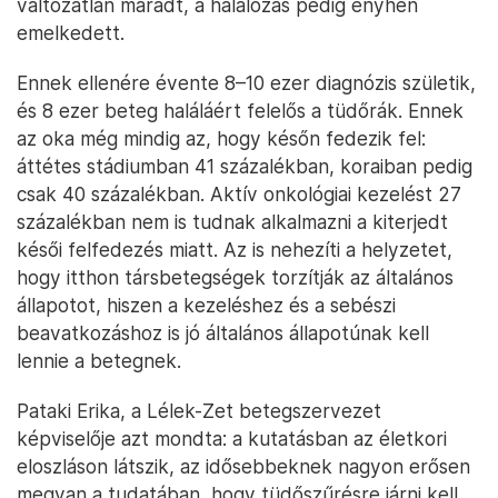
változatlan maradt, a halálozás pedig enyhén
emelkedett.
Ennek ellenére évente 8–10 ezer diagnózis születik,
és 8 ezer beteg haláláért felelős a tüdőrák. Ennek
az oka még mindig az, hogy későn fedezik fel:
áttétes stádiumban 41 százalékban, koraiban pedig
csak 40 százalékban. Aktív onkológiai kezelést 27
százalékban nem is tudnak alkalmazni a kiterjedt
késői felfedezés miatt. Az is nehezíti a helyzetet,
hogy itthon társbetegségek torzítják az általános
állapotot, hiszen a kezeléshez és a sebészi
beavatkozáshoz is jó általános állapotúnak kell
lennie a betegnek.
Pataki Erika, a Lélek-Zet betegszervezet
képviselője azt mondta: a kutatásban az életkori
eloszláson látszik, az idősebbeknek nagyon erősen
megvan a tudatában, hogy tüdőszűrésre járni kell,