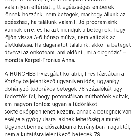
valamilyen eltérést. „Itt egészséges emberek
jönnek hozzánk, nem betegek, máshogy állunk az
egészhez, ha találunk valamit. Jó programjaink
vannak erre, és ha azt mondjuk a betegnek, hogy
jöjjön vissza 3-6 hónap múlva, nem változik az
életkilátása. Ha daganatot találunk, akkor a beteget
átveszi az onkoteam, ami eldönti, mi a diagnózis” –
mondta Kerpel-Fronius Anna.
A HUNCHEST-vizsgálat korábbi, II-es fázisában a
Korányiba jelentkező ugyanilyen idős, ugyanígy
dohányzó tüdőrákos betegek 78 százalékát úgy
fedezték fel, hogy potenciálisan műthetőek voltak,
ami nagyon fontos: ugyan a tüdőrákot
sokféleképpen lehet kezelni, annak a betegnek van
esélye a gyógyulásra, akinek lehetőség a műtét.
Ugyanebben az időszakban a Korányiban maguktól,
nem a kutatásra jelentkező betegek 79