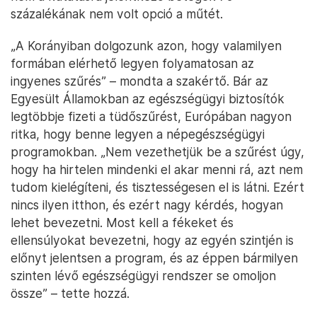
százalékának nem volt opció a műtét.
„A Korányiban dolgozunk azon, hogy valamilyen
formában elérhető legyen folyamatosan az
ingyenes szűrés” – mondta a szakértő. Bár az
Egyesült Államokban az egészségügyi biztosítók
legtöbbje fizeti a tüdőszűrést, Európában nagyon
ritka, hogy benne legyen a népegészségügyi
programokban. „Nem vezethetjük be a szűrést úgy,
hogy ha hirtelen mindenki el akar menni rá, azt nem
tudom kielégíteni, és tisztességesen el is látni. Ezért
nincs ilyen itthon, és ezért nagy kérdés, hogyan
lehet bevezetni. Most kell a fékeket és
ellensúlyokat bevezetni, hogy az egyén szintjén is
előnyt jelentsen a program, és az éppen bármilyen
szinten lévő egészségügyi rendszer se omoljon
össze” – tette hozzá.