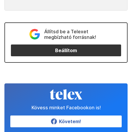
Állítsd be a Telexet
megbízható forrásnak!
Beállítom
Kövess minket Facebookon is!
Követem!