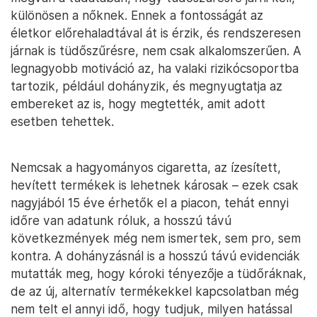
különösen a nőknek. Ennek a fontosságát az
életkor előrehaladtával át is érzik, és rendszeresen
járnak is tüdőszűrésre, nem csak alkalomszerűen. A
legnagyobb motiváció az, ha valaki rizikócsoportba
tartozik, például dohányzik, és megnyugtatja az
embereket az is, hogy megtették, amit adott
esetben tehettek.
Nemcsak a hagyományos cigaretta, az ízesített,
hevített termékek is lehetnek károsak – ezek csak
nagyjából 15 éve érhetők el a piacon, tehát ennyi
időre van adatunk róluk, a hosszú távú
következmények még nem ismertek, sem pro, sem
kontra. A dohányzásnál is a hosszú távú evidenciák
mutatták meg, hogy kóroki tényezője a tüdőráknak,
de az új, alternatív termékekkel kapcsolatban még
nem telt el annyi idő, hogy tudjuk, milyen hatással