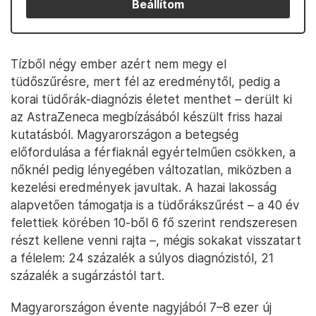
Beállítom
Tízből négy ember azért nem megy el
tüdőszűrésre, mert fél az eredménytől, pedig a
korai tüdőrák-diagnózis életet menthet – derült ki
az AstraZeneca megbízásából készült friss hazai
kutatásból. Magyarországon a betegség
előfordulása a férfiaknál egyértelműen csökken, a
nőknél pedig lényegében változatlan, miközben a
kezelési eredmények javultak. A hazai lakosság
alapvetően támogatja is a tüdőrákszűrést – a 40 év
felettiek körében 10-ből 6 fő szerint rendszeresen
részt kellene venni rajta –, mégis sokakat visszatart
a félelem: 24 százalék a súlyos diagnózistól, 21
százalék a sugárzástól tart.
Magyarországon évente nagyjából 7–8 ezer új