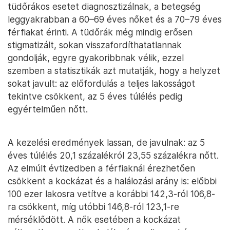
tüdőrákos esetet diagnosztizálnak, a betegség
leggyakrabban a 60–69 éves nőket és a 70–79 éves
férfiakat érinti. A tüdőrák még mindig erősen
stigmatizált, sokan visszafordíthatatlannak
gondolják, egyre gyakoribbnak vélik, ezzel
szemben a statisztikák azt mutatják, hogy a helyzet
sokat javult: az előfordulás a teljes lakosságot
tekintve csökkent, az 5 éves túlélés pedig
egyértelműen nőtt.
A kezelési eredmények lassan, de javulnak: az 5
éves túlélés 20,1 százalékról 23,55 százalékra nőtt.
Az elmúlt évtizedben a férfiaknál érezhetően
csökkent a kockázat és a halálozási arány is: előbbi
100 ezer lakosra vetítve a korábbi 142,3-ról 106,8-
ra csökkent, míg utóbbi 146,8-ról 123,1-re
mérséklődött. A nők esetében a kockázat