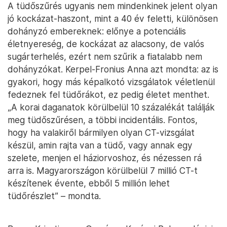
A tüdőszűrés ugyanis nem mindenkinek jelent olyan
jó kockázat-haszont, mint a 40 év feletti, különösen
dohányzó embereknek: előnye a potenciális
életnyereség, de kockázat az alacsony, de valós
sugárterhelés, ezért nem szűrik a fiatalabb nem
dohányzókat. Kerpel-Fronius Anna azt mondta: az is
gyakori, hogy más képalkotó vizsgálatok véletlenül
fedeznek fel tüdőrákot, ez pedig életet menthet.
„A korai daganatok körülbelül 10 százalékát találják
meg tüdőszűrésen, a többi incidentális. Fontos,
hogy ha valakiről bármilyen olyan CT-vizsgálat
készül, amin rajta van a tüdő, vagy annak egy
szelete, menjen el háziorvoshoz, és nézessen rá
arra is. Magyarországon körülbelül 7 millió CT-t
készítenek évente, ebből 5 millión lehet
tüdőrészlet” – mondta.