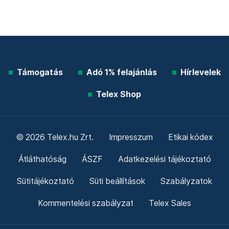
Támogatás
Adó 1% felajánlás
Hírlevelek
Telex Shop
© 2026 Telex.hu Zrt.
Impresszum
Etikai kódex
Átláthatóság
ÁSZF
Adatkezelési tájékoztató
Sütitájékoztató
Süti beállítások
Szabályzatok
Kommentelési szabályzat
Telex Sales