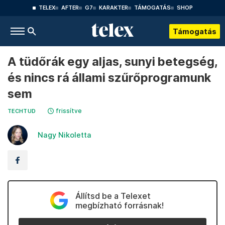
TELEX
AFTER
G7
KARAKTER
TÁMOGATÁS
SHOP
Támogatás
A tüdőrák egy aljas, sunyi betegség,
és nincs rá állami szűrőprogramunk
sem
frissítve
TECHTUD
Nagy Nikoletta
Állítsd be a Telexet
megbízható forrásnak!