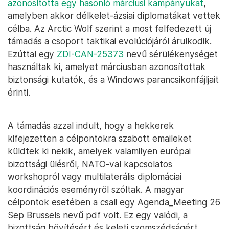
azonosította egy hasonló márciusi kampányukat
,
amelyben akkor délkelet-ázsiai diplomatákat vettek
célba. Az Arctic Wolf szerint a most felfedezett új
támadás a csoport taktikai evolúciójáról árulkodik.
Ezúttal egy
ZDI-CAN-25373
nevű sérülékenységet
használtak ki, amelyet márciusban azonosítottak
biztonsági kutatók, és a Windows parancsikonfájljait
érinti.
A támadás azzal indult, hogy a hekkerek
kifejezetten a célpontokra szabott emaileket
küldtek ki nekik, amelyek valamilyen európai
bizottsági ülésről, NATO-val kapcsolatos
workshopról vagy multilaterális diplomáciai
koordinációs eseményről szóltak. A magyar
célpontok esetében a csali egy Agenda_Meeting 26
Sep Brussels nevű pdf volt. Ez egy valódi, a
bizottság bővítésért és keleti szomszédságért