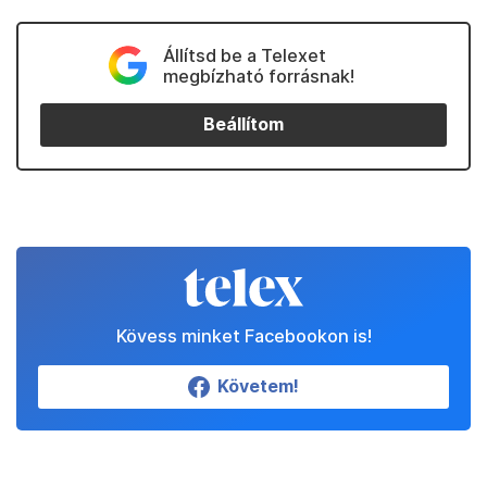
Állítsd be a Telexet
megbízható forrásnak!
Beállítom
Kövess minket Facebookon is!
Követem!