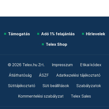
Támogatás
Adó 1% felajánlás
Hírlevelek
Telex Shop
© 2026 Telex.hu Zrt.
Impresszum
Etikai kódex
Átláthatóság
ÁSZF
Adatkezelési tájékoztató
Sütitájékoztató
Süti beállítások
Szabályzatok
Kommentelési szabályzat
Telex Sales