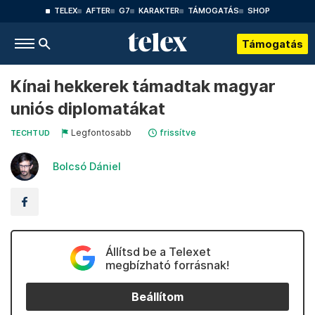
TELEX
AFTER
G7
KARAKTER
TÁMOGATÁS
SHOP
Támogatás
Kínai hekkerek támadtak magyar
uniós diplomatákat
Legfontosabb
frissítve
TECHTUD
Bolcsó Dániel
Állítsd be a Telexet
megbízható forrásnak!
Beállítom