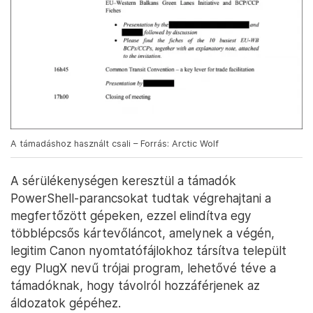
A támadáshoz használt csali – Forrás: Arctic Wolf
A sérülékenységen keresztül a támadók
PowerShell-parancsokat tudtak végrehajtani a
megfertőzött gépeken, ezzel elindítva egy
többlépcsős kártevőláncot, amelynek a végén,
legitim Canon nyomtatófájlokhoz társítva települt
egy PlugX nevű trójai program, lehetővé téve a
támadóknak, hogy távolról hozzáférjenek az
áldozatok gépéhez.