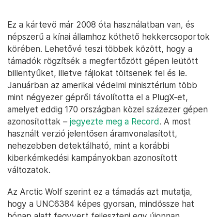
Ez a kártevő már 2008 óta használatban van, és
népszerű a kínai államhoz köthető hekkercsoportok
körében. Lehetővé teszi többek között, hogy a
támadók rögzítsék a megfertőzött gépen leütött
billentyűket, illetve fájlokat töltsenek fel és le.
Januárban az amerikai védelmi minisztérium több
mint négyezer gépről távolította el a PlugX-et,
amelyet eddig 170 országban közel százezer gépen
azonosítottak –
jegyezte meg a Record
. A most
használt verzió jelentősen áramvonalasított,
nehezebben detektálható, mint a korábbi
kiberkémkedési kampányokban azonosított
változatok.
Az Arctic Wolf szerint ez a támadás azt mutatja,
hogy a UNC6384 képes gyorsan, mindössze hat
hónap alatt fegyvert fejleszteni egy újonnan