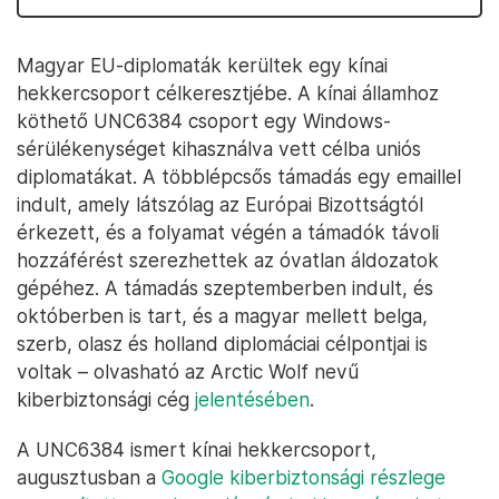
Magyar EU-diplomaták kerültek egy kínai
hekkercsoport célkeresztjébe. A kínai államhoz
köthető UNC6384 csoport egy Windows-
sérülékenységet kihasználva vett célba uniós
diplomatákat. A többlépcsős támadás egy emaillel
indult, amely látszólag az Európai Bizottságtól
érkezett, és a folyamat végén a támadók távoli
hozzáférést szerezhettek az óvatlan áldozatok
gépéhez. A támadás szeptemberben indult, és
októberben is tart, és a magyar mellett belga,
szerb, olasz és holland diplomáciai célpontjai is
voltak – olvasható az Arctic Wolf nevű
kiberbiztonsági cég
jelentésében
.
A UNC6384 ismert kínai hekkercsoport,
augusztusban a
Google kiberbiztonsági részlege