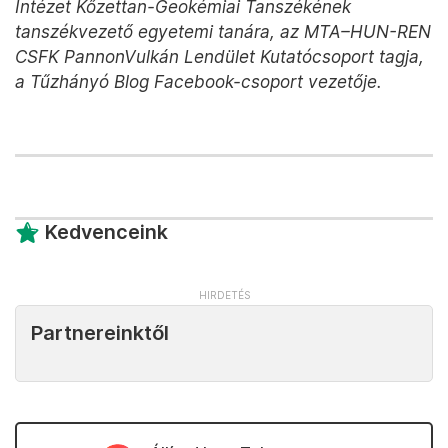
Intézet Kőzettan-Geokémiai Tanszékének
tanszékvezető egyetemi tanára, az MTA–HUN-REN
CSFK PannonVulkán Lendület Kutatócsoport tagja,
a Tűzhányó Blog Facebook-csoport vezetője.
Kedvenceink
Partnereinktől