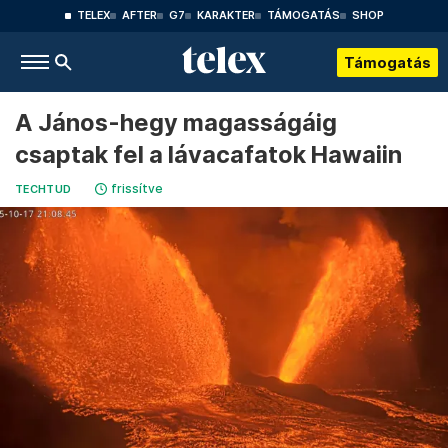
TELEX
AFTER
G7
KARAKTER
TÁMOGATÁS
SHOP
Támogatás
A János-hegy magasságáig
csaptak fel a lávacafatok Hawaiin
frissítve
TECHTUD