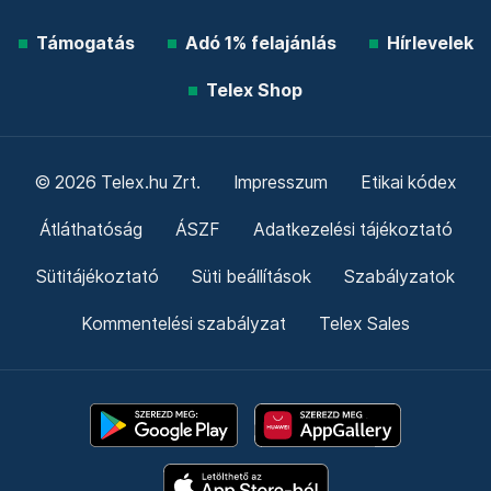
Támogatás
Adó 1% felajánlás
Hírlevelek
Telex Shop
© 2026 Telex.hu Zrt.
Impresszum
Etikai kódex
Átláthatóság
ÁSZF
Adatkezelési tájékoztató
Sütitájékoztató
Süti beállítások
Szabályzatok
Kommentelési szabályzat
Telex Sales