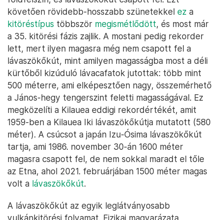
követően rövidebb-hosszabb szünetekkel
ez
a
kitöréstípus
többször
megismétlődött
, és most már
a 35. kitörési fázis zajlik. A mostani pedig rekorder
lett, mert ilyen magasra még nem csapott fel a
lávaszökőkút, mint amilyen magasságba most a déli
kürtőből kizúduló lávacafatok jutottak: több mint
500 méterre, ami elképesztően nagy, összemérhető
a János-hegy tengerszint feletti magasságával. Ez
megközelíti a Kilauea eddigi rekordértékét, amit
1959-ben a Kilauea Iki lávaszökőkútja mutatott (580
méter). A csúcsot a japán Izu-Ósima lávaszökőkút
tartja, ami 1986. november 30-án 1600 méter
magasra csapott fel, de nem sokkal maradt el tőle
az Etna, ahol 2021. februárjában 1500 méter magas
volt a
lávaszökőkút
.
A lávaszökőkút az egyik leglátványosabb
vulkánkitörési folyamat. Fizikai magyarázata