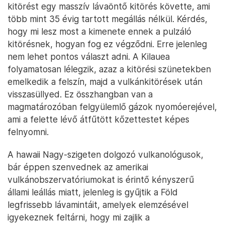
kitörést egy masszív lávaöntő kitörés követte, ami
több mint 35 évig tartott megállás nélkül. Kérdés,
hogy mi lesz most a kimenete ennek a pulzáló
kitörésnek, hogyan fog ez végződni. Erre jelenleg
nem lehet pontos választ adni. A Kilauea
folyamatosan lélegzik, azaz a kitörési szünetekben
emelkedik a felszín, majd a vulkánkitörések után
visszasüllyed. Ez összhangban van a
magmatározóban felgyülemlő gázok nyomóerejével,
ami a felette lévő átfűtött kőzettestet képes
felnyomni.
A hawaii Nagy-szigeten dolgozó vulkanológusok,
bár éppen szenvednek az amerikai
vulkánobszervatóriumokat is érintő kényszerű
állami leállás miatt, jelenleg is gyűjtik a Föld
legfrissebb lávamintáit, amelyek elemzésével
igyekeznek feltárni, hogy mi zajlik a