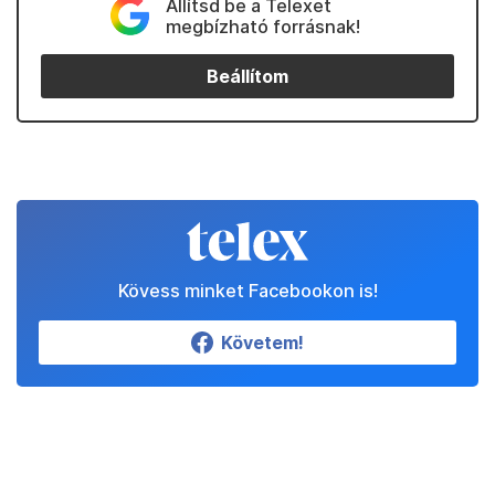
Állítsd be a Telexet
megbízható forrásnak!
Beállítom
Kövess minket Facebookon is!
Követem!