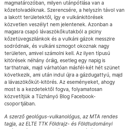
magmatározóban, milyen utánpótlása van a
kőzetolvadéknak. Szerencsére, a helyszín távol van
a lakott területektől, így e vulkánkitörések
közvetlen veszélyt nem jelentenek. Azonban a
magasra csapó lávaszökőkutakból a piciny
kőzetüvegszilánkok és a vulkáni gázok messzire
sodródnak, és vulkáni szmogot okoznak nagy
területen, amivel számolni kell. Az ilyen típusú
kitörések néhány óráig, esetleg egy napig is
tarthatnak, majd várhatóan másfél-két hét szünet
következik, ami után indul újra a gázdugattyú, majd
a lávaszökőkút-kitörés. Az eseményeket, ahogy
most is a kezdetektől fogva, folyamatosan
közvetítjük a Tűzhányó Blog Facebook-
csoportjában.
A szerző geológus-vulkanológus, az MTA rendes
tagja, az ELTE TTK Földrajz- és Földtudományi