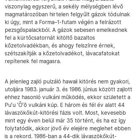
viszonylag egyszerű, a sekély mélységben lévő
magmatározóban hirtelen felgyűlt gázok tódulnak
ki úgy, mint a Forma–1-futam végén a felrázott
pezsgőspalackból. A gázok sebesen emelkednek
fel a kürtőcsatornát kitöltő bazaltos
kőzetolvadékban, és ahogy felszínre érnek,
szétszakítják a kőzetolvadékot, lávacafatokat
repítenek fel magasra.
A jelenleg zajló pulzáló hawaii kitörés nem gyakori,
utoljára 1983. január 3. és 1986. június között zajlott
ehhez hasonló vulkáni működés, ekkor született a
Puʻu ʻŌʻō vulkáni kúp. E három és fél év alatt 44
lávaszökőkút-kitörési fázis volt. Most, kevesebb
mint egy éven belül már 35 történt, és ha ez így
folytatódik, akkor jövő év elejére meglehet ebben
is a rekord. 1986-ban a 44-dik lávaszökőkút-