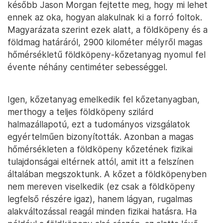
később Jason Morgan fejtette meg, hogy mi lehet
ennek az oka, hogyan alakulnak ki a forró foltok.
Magyarázata szerint ezek alatt, a földköpeny és a
földmag határáról, 2900 kilométer mélyről magas
hőmérsékletű földköpeny-kőzetanyag nyomul fel
évente néhány centiméter sebességgel.
Igen, kőzetanyag emelkedik fel kőzetanyagban,
merthogy a teljes földköpeny szilárd
halmazállapotú, ezt a tudományos vizsgálatok
egyértelműen bizonyították. Azonban a magas
hőmérsékleten a földköpeny kőzetének fizikai
tulajdonságai eltérnek attól, amit itt a felszínen
általában megszoktunk. A kőzet a földköpenyben
nem mereven viselkedik (ez csak a földköpeny
legfelső részére igaz), hanem lágyan, rugalmas
alakváltozással reagál minden fizikai hatásra. Ha