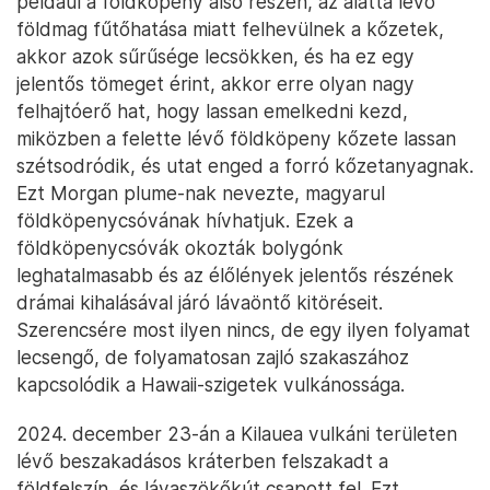
például a földköpeny alsó részén, az alatta lévő
földmag fűtőhatása miatt felhevülnek a kőzetek,
akkor azok sűrűsége lecsökken, és ha ez egy
jelentős tömeget érint, akkor erre olyan nagy
felhajtóerő hat, hogy lassan emelkedni kezd,
miközben a felette lévő földköpeny kőzete lassan
szétsodródik, és utat enged a forró kőzetanyagnak.
Ezt Morgan plume-nak nevezte, magyarul
földköpenycsóvának hívhatjuk. Ezek a
földköpenycsóvák okozták bolygónk
leghatalmasabb és az élőlények jelentős részének
drámai kihalásával járó lávaöntő kitöréseit.
Szerencsére most ilyen nincs, de egy ilyen folyamat
lecsengő, de folyamatosan zajló szakaszához
kapcsolódik a Hawaii-szigetek vulkánossága.
2024. december 23-án a Kilauea vulkáni területen
lévő beszakadásos kráterben felszakadt a
földfelszín, és lávaszökőkút csapott fel. Ezt