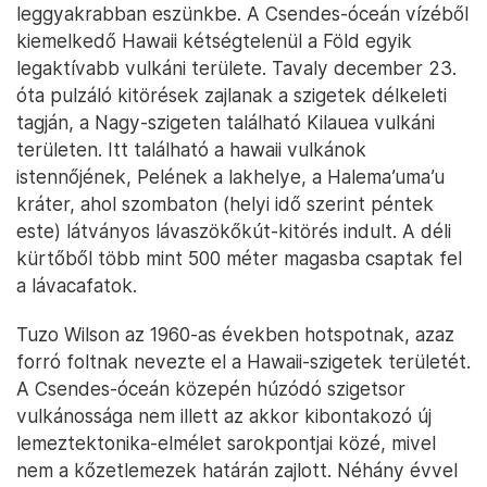
leggyakrabban eszünkbe. A Csendes-óceán vízéből
kiemelkedő Hawaii kétségtelenül a Föld egyik
legaktívabb vulkáni területe. Tavaly december 23.
óta pulzáló kitörések zajlanak a szigetek délkeleti
tagján, a Nagy-szigeten található Kilauea vulkáni
területen. Itt található a hawaii vulkánok
istennőjének, Pelének a lakhelye, a Halema’uma’u
kráter, ahol szombaton (helyi idő szerint péntek
este) látványos lávaszökőkút-kitörés indult. A déli
kürtőből több mint 500 méter magasba csaptak fel
a lávacafatok.
Tuzo Wilson az 1960-as években hotspotnak, azaz
forró foltnak nevezte el a Hawaii-szigetek területét.
A Csendes-óceán közepén húzódó szigetsor
vulkánossága nem illett az akkor kibontakozó új
lemeztektonika-elmélet sarokpontjai közé, mivel
nem a kőzetlemezek határán zajlott. Néhány évvel