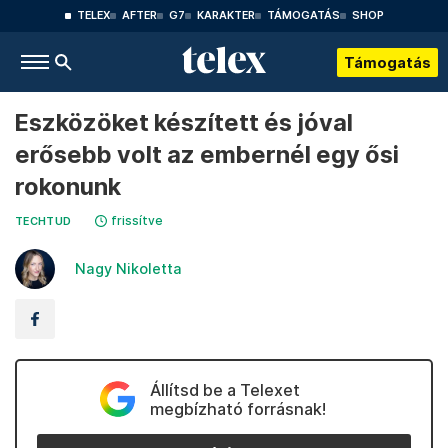
TELEX
AFTER
G7
KARAKTER
TÁMOGATÁS
SHOP
Támogatás
Eszközöket készített és jóval
erősebb volt az embernél egy ősi
rokonunk
frissítve
TECHTUD
Nagy Nikoletta
Állítsd be a Telexet
megbízható forrásnak!