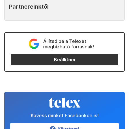
Partnereinktől
Állítsd be a Telexet
megbízható forrásnak!
Beállítom
Kövess minket Facebookon is!