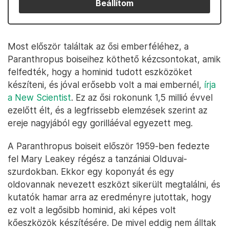
Beállítom
Most először találtak az ősi emberféléhez, a
Paranthropus boiseihez köthető kézcsontokat, amik
felfedték, hogy a hominid tudott eszközöket
készíteni, és jóval erősebb volt a mai embernél,
írja
a New Scientist
. Ez az ősi rokonunk 1,5 millió évvel
ezelőtt élt, és a legfrissebb elemzések szerint az
ereje nagyjából egy gorilláéval egyezett meg.
A Paranthropus boiseit először 1959-ben fedezte
fel Mary Leakey régész a tanzániai Olduvai-
szurdokban. Ekkor egy koponyát és egy
oldovannak nevezett eszközt sikerült megtalálni, és
kutatók hamar arra az eredményre jutottak, hogy
ez volt a legősibb hominid, aki képes volt
kőeszközök készítésére. De mivel eddig nem álltak