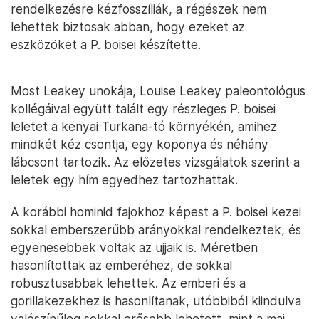
rendelkezésre kézfosszíliák, a régészek nem
lehettek biztosak abban, hogy ezeket az
eszközöket a P. boisei készítette.
Most Leakey unokája, Louise Leakey paleontológus
kollégáival együtt talált egy részleges P. boisei
leletet a kenyai Turkana-tó környékén, amihez
mindkét kéz csontja, egy koponya és néhány
lábcsont tartozik. Az előzetes vizsgálatok szerint a
leletek egy hím egyedhez tartozhattak.
A korábbi hominid fajokhoz képest a P. boisei kezei
sokkal emberszerűbb arányokkal rendelkeztek, és
egyenesebbek voltak az ujjaik is. Méretben
hasonlítottak az emberéhez, de sokkal
robusztusabbak lehettek. Az emberi és a
gorillakezekhez is hasonlítanak, utóbbiból kiindulva
valószínűleg sokkal erősebb lehetett, mint a mai