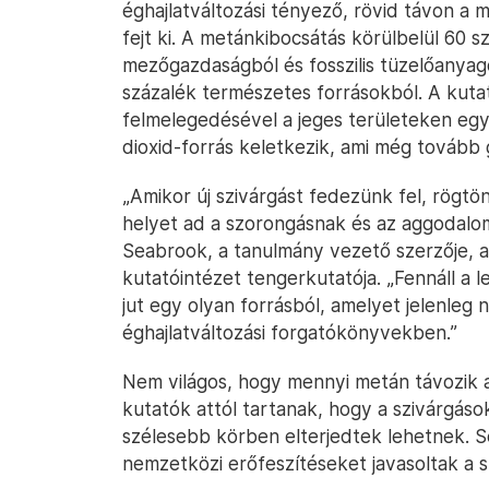
éghajlatváltozási tényező, rövid távon a
fejt ki. A metánkibocsátás körülbelül 60
mezőgazdaságból és fosszilis tüzelőanya
százalék természetes forrásokból. A kuta
felmelegedésével a jeges területeken eg
dioxid-forrás keletkezik, ami még tovább g
„Amikor új szivárgást fedezünk fel, rögtö
helyet ad a szorongásnak és az aggodal
Seabrook, a tanulmány vezető szerzője, 
kutatóintézet tengerkutatója. „Fennáll a
jut egy olyan forrásból, amelyet jelenleg
éghajlatváltozási forgatókönyvekben.”
Nem világos, hogy mennyi metán távozik az
kutatók attól tartanak, hogy a szivárgás
szélesebb körben elterjedtek lehetnek. S
nemzetközi erőfeszítéseket javasoltak a 