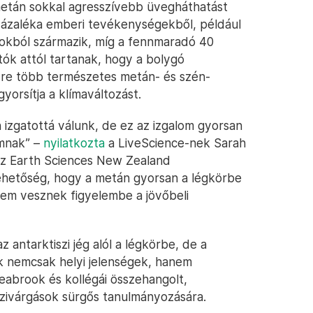
 metán sokkal agresszívebb üvegháthatást
 százaléka emberi tevékenységekből, például
gokból származik, míg a fennmaradó 40
tók attól tartanak, hogy a bolygó
yre több természetes metán- és szén-
yorsítja a klímaváltozást.
n izgatottá válunk, de ez az izgalom gyorsan
omnak” –
nyilatkozta
a LiveScience-nek Sarah
az Earth Sciences New Zealand
 lehetőség, hogy a metán gyorsan a légkörbe
 nem vesznek figyelembe a jövőbeli
 antarktiszi jég alól a légkörbe, de a
ok nemcsak helyi jelenségek, hanem
eabrook és kollégái összehangolt,
szivárgások sürgős tanulmányozására.