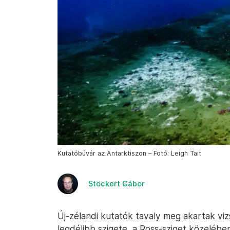
Kutatóbúvár az Antarktiszon – Fotó: Leigh Tait
Stöckert Gábor
Új-zélandi kutatók tavaly meg akartak vizs
legdélibb szigete, a Ross-sziget közeléb