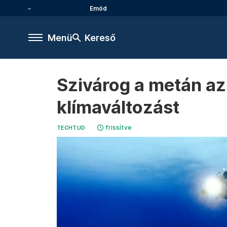
Emőd
Menü
Kereső
Szivárog a metán az a
klímaváltozást
frissítve
TECHTUD