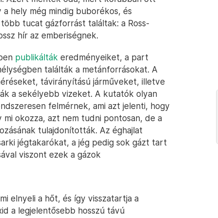
y a hely még mindig buborékos, és
öbb tucat gázforrást találtak: a Ross-
ossz hír az emberiségnek.
sben
publikálták
eredményeiket, a part
mélységben találták a metánforrásokat. A
éréseket, távirányítású járműveket, illetve
ák a sekélyebb vizeket. A kutatók olyan
endszeresen felmérnek, ami azt jelenti, hogy
y mi okozza, azt nem tudni pontosan, de a
ozásának tulajdonították. Az éghajlat
rki jégtakarókat, a jég pedig sok gázt tart
ásával viszont ezek a gázok
 elnyeli a hőt, és így visszatartja a
id a legjelentősebb hosszú távú