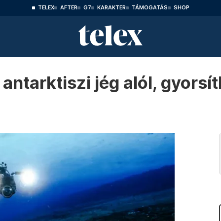
TELEX
AFTER
G7
KARAKTER
TÁMOGATÁS
SHOP
ntarktiszi jég alól, gyorsít