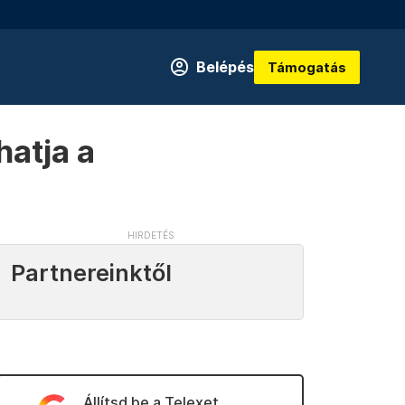
Belépés
Támogatás
hatja a
Partnereinktől
Állítsd be a Telexet