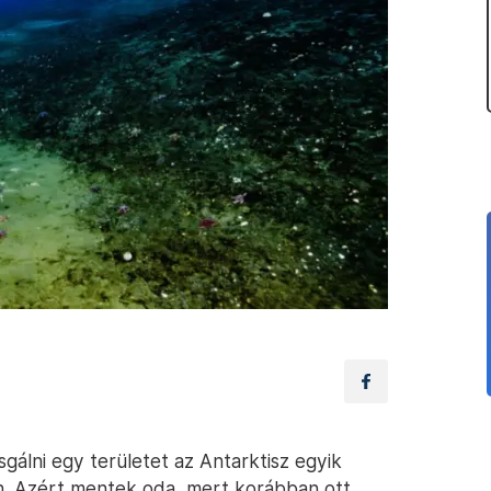
gálni egy területet az Antarktisz egyik
en. Azért mentek oda, mert korábban ott