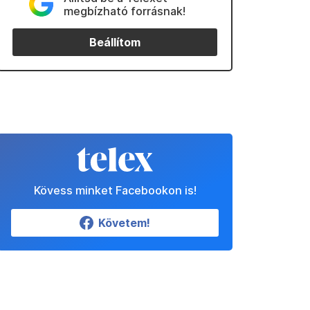
megbízható forrásnak!
Beállítom
Kövess minket Facebookon is!
Követem!