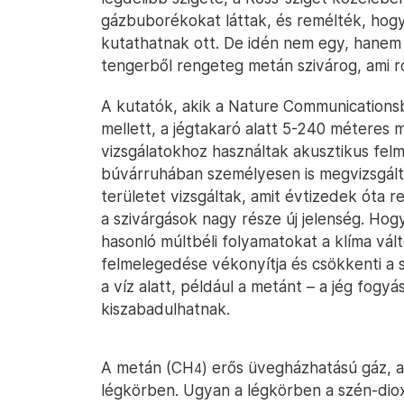
gázbuborékokat láttak, és remélték, hog
kutathatnak ott. De idén nem egy, hanem t
tengerből rengeteg metán szivárog, ami r
A kutatók, akik a Nature Communication
mellett, a jégtakaró alatt 5-240 méteres 
vizsgálatokhoz használtak akusztikus felm
búvárruhában személyesen is megvizsgált
területet vizsgáltak, amit évtizedek óta r
a szivárgások nagy része új jelenség. Hog
hasonló múltbéli folyamatokat a klíma vált
felmelegedése vékonyítja és csökkenti a sa
a víz alatt, például a metánt – a jég fogy
kiszabadulhatnak.
A metán (CH
) erős üvegházhatású gáz, ami
4
légkörben. Ugyan a légkörben a szén-diox