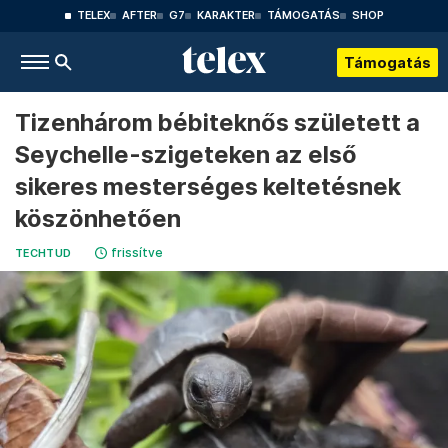
TELEX
AFTER
G7
KARAKTER
TÁMOGATÁS
SHOP
Támogatás
Tizenhárom bébiteknős született a
Seychelle-szigeteken az első
sikeres mesterséges keltetésnek
köszönhetően
frissítve
TECHTUD