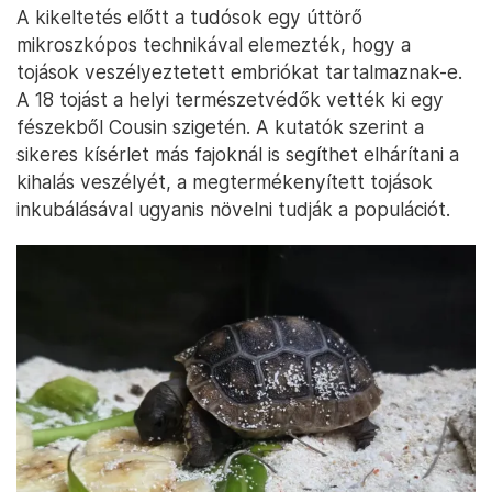
A kikeltetés előtt a tudósok egy úttörő
mikroszkópos technikával elemezték, hogy a
tojások veszélyeztetett embriókat tartalmaznak-e.
A 18 tojást a helyi természetvédők vették ki egy
fészekből Cousin szigetén. A kutatók szerint a
sikeres kísérlet más fajoknál is segíthet elhárítani a
kihalás veszélyét, a megtermékenyített tojások
inkubálásával ugyanis növelni tudják a populációt.