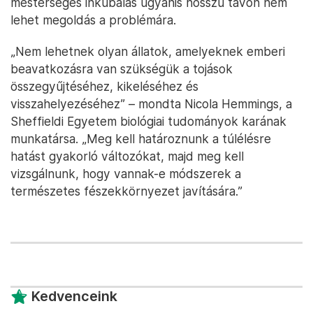
mesterséges inkubálás ugyanis hosszú távon nem
lehet megoldás a problémára.
„Nem lehetnek olyan állatok, amelyeknek emberi
beavatkozásra van szükségük a tojások
összegyűjtéséhez, kikeléséhez és
visszahelyezéséhez” – mondta Nicola Hemmings, a
Sheffieldi Egyetem biológiai tudományok karának
munkatársa. „Meg kell határoznunk a túlélésre
hatást gyakorló változókat, majd meg kell
vizsgálnunk, hogy vannak-e módszerek a
természetes fészekkörnyezet javítására.”
Kedvenceink