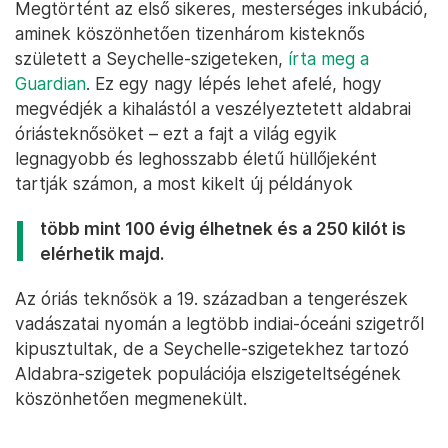
Megtörtént az első sikeres, mesterséges inkubáció,
aminek köszönhetően tizenhárom kisteknős
született a Seychelle-szigeteken,
írta meg a
Guardian
. Ez egy nagy lépés lehet afelé, hogy
megvédjék a kihalástól a veszélyeztetett aldabrai
óriásteknősöket – ezt a fajt a világ egyik
legnagyobb és leghosszabb életű hüllőjeként
tartják számon, a most kikelt új példányok
több mint 100 évig élhetnek és a 250 kilót is
elérhetik majd.
Az óriás teknősök a 19. században a tengerészek
vadászatai nyomán a legtöbb indiai-óceáni szigetről
kipusztultak, de a Seychelle-szigetekhez tartozó
Aldabra-szigetek populációja elszigeteltségének
köszönhetően megmenekült.