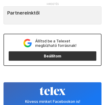
Partnereinktől
Állítsd be a Telexet
megbízható forrásnak!
Beállítom
Kövess minket Facebookon is!