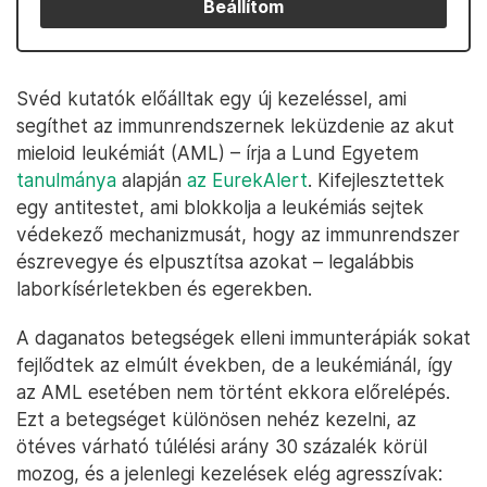
Beállítom
Svéd kutatók előálltak egy új kezeléssel, ami
segíthet az immunrendszernek leküzdenie az akut
mieloid leukémiát (AML) – írja a Lund Egyetem
tanulmánya
alapján
az EurekAlert
. Kifejlesztettek
egy antitestet, ami blokkolja a leukémiás sejtek
védekező mechanizmusát, hogy az immunrendszer
észrevegye és elpusztítsa azokat – legalábbis
laborkísérletekben és egerekben.
A daganatos betegségek elleni immunterápiák sokat
fejlődtek az elmúlt években, de a leukémiánál, így
az AML esetében nem történt ekkora előrelépés.
Ezt a betegséget különösen nehéz kezelni, az
ötéves várható túlélési arány 30 százalék körül
mozog, és a jelenlegi kezelések elég agresszívak: