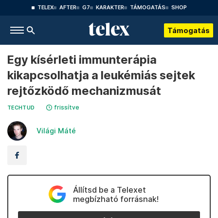
TELEX
AFTER
G7
KARAKTER
TÁMOGATÁS
SHOP
Támogatás
Egy kísérleti immunterápia
kikapcsolhatja a leukémiás sejtek
rejtőzködő mechanizmusát
frissítve
TECHTUD
Világi Máté
Állítsd be a Telexet
megbízható forrásnak!