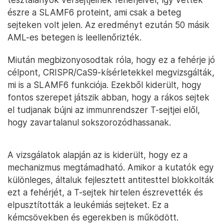
észre a SLAMF6 proteint, ami csak a beteg
sejteken volt jelen. Az eredményt ezután 50 másik
AML-es betegen is leellenőrizték.
Miután megbizonyosodtak róla, hogy ez a fehérje jó
célpont, CRISPR/CaS9-kísérletekkel megvizsgálták,
mi is a SLAMF6 funkciója. Ezekből kiderült, hogy
fontos szerepet játszik abban, hogy a rákos sejtek
el tudjanak bújni az immunrendszer T-sejtjei elől,
hogy zavartalanul sokszorozódhassanak.
A vizsgálatok alapján az is kiderült, hogy ez a
mechanizmus megtámadható. Amikor a kutatók egy
különleges, általuk fejlesztett antitesttel blokkolták
ezt a fehérjét, a T-sejtek hirtelen észrevették és
elpusztították a leukémiás sejteket. Ez a
kémcsövekben és egerekben is működött.