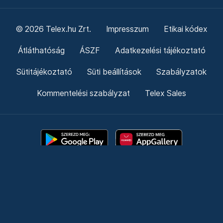
© 2026 Telex.hu Zrt.
Impresszum
Etikai kódex
Átláthatóság
ÁSZF
Adatkezelési tájékoztató
Sütitájékoztató
Süti beállítások
Szabályzatok
Kommentelési szabályzat
Telex Sales