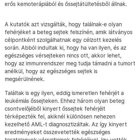
erős kemoterápiából és őssejtátültetésből állnak.
A kutatók azt vizsgálták, hogy találnak-e olyan
fehérjéket a beteg sejtek felszínén, amik látványos
célpontként szolgálhatnak egy célzott kezelés
során. Abból indultak ki, hogy ha van ilyen, és az
egészséges vérsejteken nincs ott, akkor lehet,
hogy az immunrendszer meg tudja támadni a tumort
anélkül, hogy az egészséges sejtek is
megsérülnének.
Találtak is egy ilyen, eddig ismeretlen fehérjét a
leukémiás őssejteken. Ehhez három olyan beteg
csontvelőjéből kinyert őssejtek fehérjéit
térképezték fel, akiknél különösen nehezen
kezelhető AML-t diagnosztizáltak. Az így kinyert
eredményeket összevetették egészséges
tesztalanyok vérsejtjeinek fehérjéivel, így vették