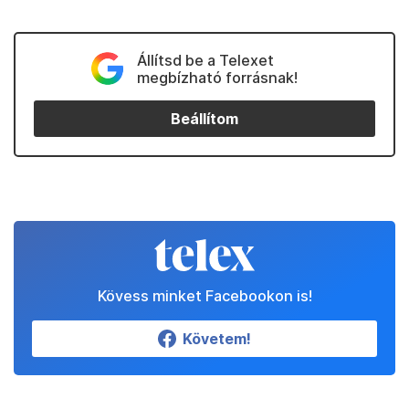
Állítsd be a Telexet
megbízható forrásnak!
Beállítom
Kövess minket Facebookon is!
Követem!