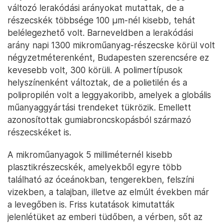
változó lerakódási arányokat mutattak, de a
részecskék többsége 100 µm-nél kisebb, tehát
belélegezhető volt. Barneveldben a lerakódási
arány napi 1300 mikroműanyag-részecske körül volt
négyzetméterenként, Budapesten szerencsére ez
kevesebb volt, 300 körüli. A polimertípusok
helyszínenként változtak, de a polietilén és a
polipropilén volt a leggyakoribb, amelyek a globális
műanyaggyártási trendeket tükrözik. Emellett
azonosítottak gumiabroncskopásból származó
részecskéket is.
A mikroműanyagok 5 milliméternél kisebb
plasztikrészecskék, amelyekből egyre több
található az óceánokban, tengerekben, felszíni
vizekben, a talajban, illetve az elmúlt években már
a levegőben is. Friss kutatások kimutatták
jelenlétüket az emberi tüdőben, a vérben, sőt az