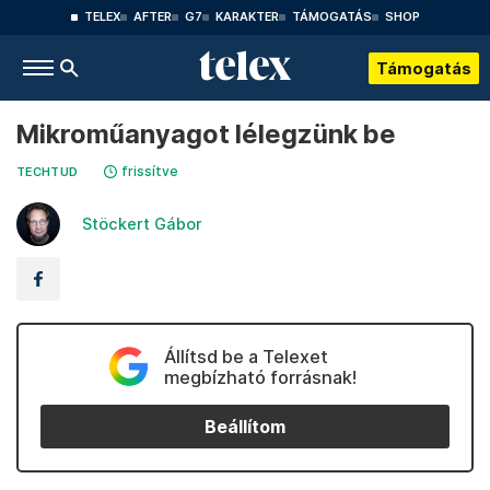
TELEX
AFTER
G7
KARAKTER
TÁMOGATÁS
SHOP
Támogatás
Mikroműanyagot lélegzünk be
frissítve
TECHTUD
Stöckert Gábor
Állítsd be a Telexet
megbízható forrásnak!
Beállítom