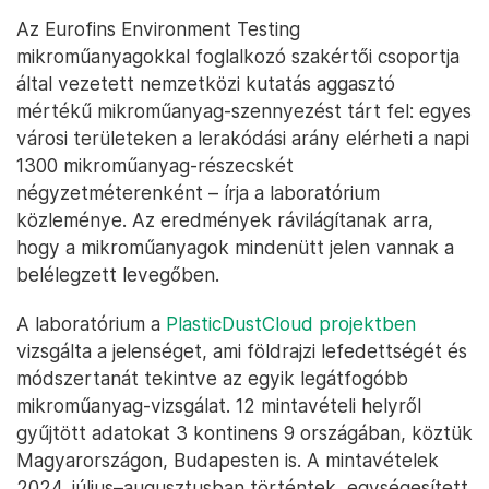
Az Eurofins Environment Testing
mikroműanyagokkal foglalkozó szakértői csoportja
által vezetett nemzetközi kutatás aggasztó
mértékű mikroműanyag-szennyezést tárt fel: egyes
városi területeken a lerakódási arány elérheti a napi
1300 mikroműanyag-részecskét
négyzetméterenként – írja a laboratórium
közleménye. Az eredmények rávilágítanak arra,
hogy a mikroműanyagok mindenütt jelen vannak a
belélegzett levegőben.
A laboratórium a
PlasticDustCloud projektben
vizsgálta a jelenséget, ami földrajzi lefedettségét és
módszertanát tekintve az egyik legátfogóbb
mikroműanyag-vizsgálat. 12 mintavételi helyről
gyűjtött adatokat 3 kontinens 9 országában, köztük
Magyarországon, Budapesten is. A mintavételek
2024. július–augusztusban történtek, egységesített