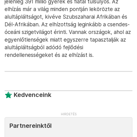
jelenleg 391 millió gyerek és fiatal túlsúlyos. Az
elhízás már a világ minden pontján lekörözte az
alultápláltságot, kivéve Szubszaharai Afrikában és
Dél-Afrikában. Az elhízottság leginkább a csendes-
óceáni szigetvilágot érinti. Vannak országok, ahol az
egyenlőtlenségek miatt egyszerre tapasztalják az
alultápláltságból adódó fejlődési
rendellenességeket és az elhízást is.
Kedvenceink
Partnereinktől