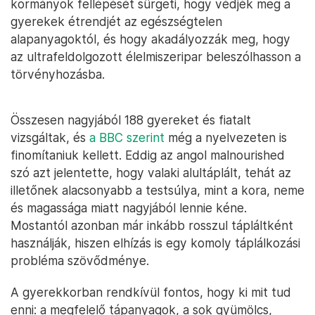
kormányok fellépését sürgeti, hogy védjék meg a
gyerekek étrendjét az egészségtelen
alapanyagoktól, és hogy akadályozzák meg, hogy
az ultrafeldolgozott élelmiszeripar beleszólhasson a
törvényhozásba.
Összesen nagyjából 188 gyereket és fiatalt
vizsgáltak, és
a BBC szerint
még a nyelvezeten is
finomítaniuk kellett. Eddig az angol malnourished
szó azt jelentette, hogy valaki alultáplált, tehát az
illetőnek alacsonyabb a testsúlya, mint a kora, neme
és magassága miatt nagyjából lennie kéne.
Mostantól azonban már inkább rosszul tápláltként
használják, hiszen elhízás is egy komoly táplálkozási
probléma szövődménye.
A gyerekkorban rendkívül fontos, hogy ki mit tud
enni: a megfelelő tápanyagok, a sok gyümölcs,