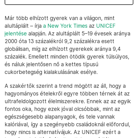
Már több elhízott gyerek van a világon, mint
alultáplált – írja
a New York Times
az
UNICEF
jelentése
alapján. Az alultáplált 5–19 évesek aránya
2000 óta 13 százalékról 9,2 százalékra esett
globálisan, míg az elhízott gyerekek aránya 9,4
százalék. Emellett minden ötödik gyerek túlsúlyos,
és náluk jelentősen nő a kettes típusú
cukorbetegség kialakulásának esélye.
A szakértők szerint a trend mögött az áll, hogy a
hagyományos ételekről egyre többen térnek át az
ultrafeldolgozott élelmiszerekre. Ennek az az egyik
fontos oka, hogy ezek jóval olcsóbbak, mint az
egészségesebb alapanyagok, és tele vannak
kalóriával, így a szegényebb családoknál előfordul,
hogy nincs is alternatívájuk. Az UNICEF ezért a