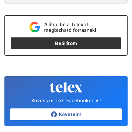
Állítsd be a Telexet
megbízható forrásnak!
Beállítom
Kövess minket Facebookon is!
Követem!