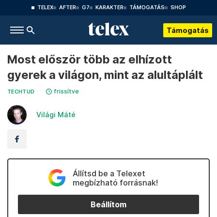
TELEX
AFTER
G7
KARAKTER
TÁMOGATÁS
SHOP
Támogatás
Most először több az elhízott
gyerek a világon, mint az alultáplált
frissítve
TECHTUD
Világi Máté
Állítsd be a Telexet
megbízható forrásnak!
Beállítom