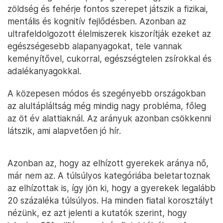
zöldség és fehérje fontos szerepet játszik a fizikai,
mentális és kognitív fejlődésben. Azonban az
ultrafeldolgozott élelmiszerek kiszorítják ezeket az
egészségesebb alapanyagokat, tele vannak
keményítővel, cukorral, egészségtelen zsírokkal és
adalékanyagokkal.
A közepesen módos és szegényebb országokban
az alultápláltság még mindig nagy probléma, főleg
az öt év alattiaknál. Az arányuk azonban csökkenni
látszik, ami alapvetően jó hír.
Azonban az, hogy az elhízott gyerekek aránya nő,
már nem az. A túlsúlyos kategóriába beletartoznak
az elhízottak is, így jön ki, hogy a gyerekek legalább
20 százaléka túlsúlyos. Ha minden fiatal korosztályt
nézünk, ez azt jelenti a kutatók szerint, hogy