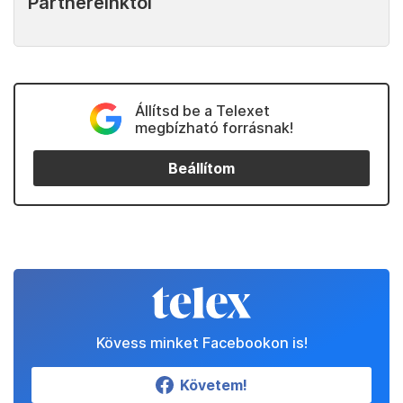
Partnereinktől
Állítsd be a Telexet
megbízható forrásnak!
Beállítom
Kövess minket Facebookon is!
Követem!