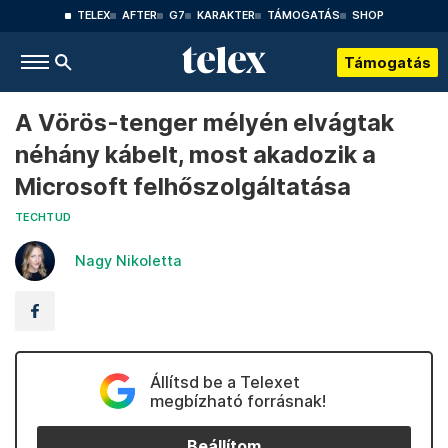
TELEX
AFTER
G7
KARAKTER
TÁMOGATÁS
SHOP
Támogatás
A Vörös-tenger mélyén elvágtak
néhány kábelt, most akadozik a
Microsoft felhőszolgáltatása
TECHTUD
Nagy Nikoletta
Állítsd be a Telexet
megbízható forrásnak!
Beállítom