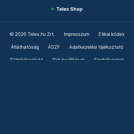
Telex Shop
© 2026 Telex.hu Zrt.
Impresszum
Etikai kódex
Átláthatóság
ÁSZF
Adatkezelési tájékoztató
Sütitájékoztató
Süti beállítások
Szabályzatok
Kommentelési szabályzat
Telex Sales