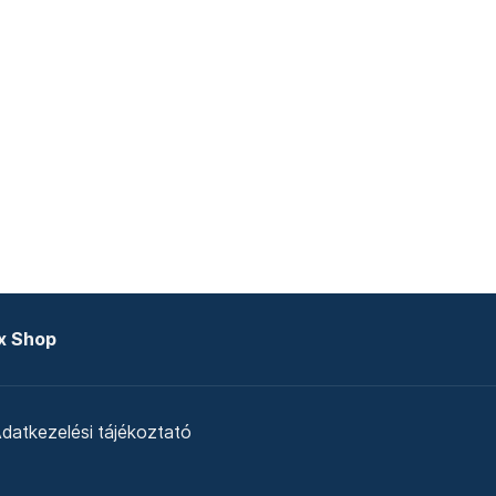
x Shop
datkezelési tájékoztató
zat
Telex Sales