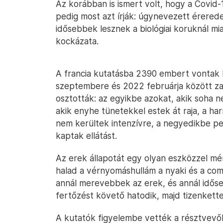
Az korábban is ismert volt, hogy a Covid-1
pedig most azt írják: úgynevezett érerede
idősebbek lesznek a biológiai koruknál m
kockázata.
A francia kutatásba 2390 embert vontak b
szeptembere és 2022 februárja között za
osztották: az egyikbe azokat, akik soha n
akik enyhe tünetekkel estek át raja, a ha
nem kerültek intenzívre, a negyedikbe ped
kaptak ellátást.
Az erek állapotát egy olyan eszközzel mér
halad a vérnyomáshullám a nyaki és a com
annál merevebbek az erek, és annál idős
fertőzést követő hatodik, majd tizenkett
A kutatók figyelembe vették a résztvevők