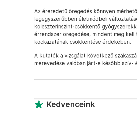
Az éreredetű öregedés könnyen mérhető,
legegyszerűbben életmódbeli változtatá
koleszterinszint-csökkentő gyógyszerekkel
érrendszer öregedése, mindent meg kell te
kockázatának csökkentése érdekében.
A kutatók a vizsgálat következő szakaszá
merevedése valóban járt-e később szív- 
Kedvenceink