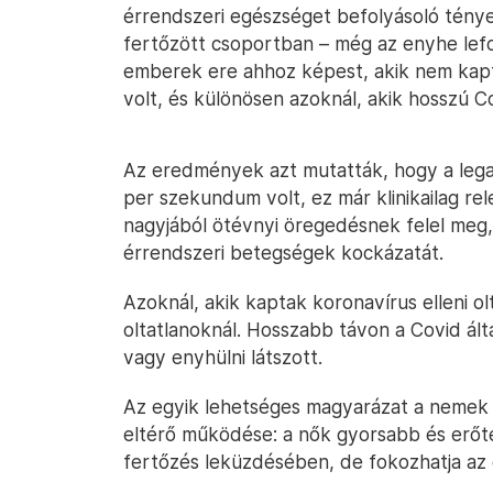
érrendszeri egészséget befolyásoló tény
fertőzött csoportban – még az enyhe lefo
emberek ere ahhoz képest, akik nem kaptá
volt, és különösen azoknál, akik hosszú C
Az eredmények azt mutatták, hogy a leg
per szekundum volt, ez már klinikailag r
nagyjából ötévnyi öregedésnek felel meg, 
érrendszeri betegségek kockázatát.
Azoknál, akik kaptak koronavírus elleni o
oltatlanoknál. Hosszabb távon a Covid ált
vagy enyhülni látszott.
Az egyik lehetséges magyarázat a nemek
eltérő működése: a nők gyorsabb és erőte
fertőzés leküzdésében, de fokozhatja az 