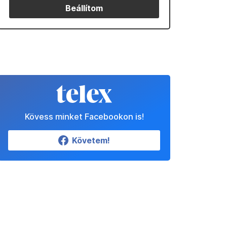
Beállítom
Kövess minket Facebookon is!
Követem!