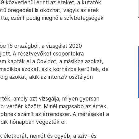
9 közvetlenül érinti az ereket, a kutatók
tű öregedést is okozhat, vagyis az erek
iatta, ezért pedig megnő a szívbetegségek
e 16 országból, a vizsgálat 2020
jlott. A résztvevőket csoportokra
em kapták el a Covidot, a másikba azokat,
rmadikba azokat, akik kórházba kerültek, de
ig azokat, akik az intenzív osztályon
ték, amely azt vizsgálja, milyen gyorsan
bi verőér között. Minél magasabb az érték,
ebbnek számít az érrendszer. A méréseket a
edik hónapban végezték el.
 életkorát, nemét és egyéb, a szív- és