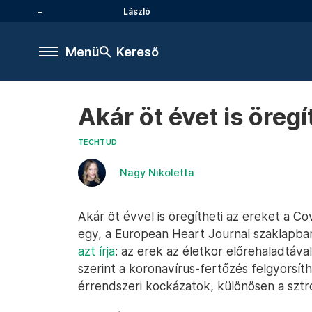
László
Menü
Kereső
Akár öt évet is öreg
TECHTUD
Nagy Nikoletta
Akár öt évvel is öregítheti az ereket a Co
egy, a European Heart Journal szaklapb
azt írja
: az erek az életkor előrehaladtáv
szerint a koronavírus-fertőzés felgyorsíth
érrendszeri kockázatok, különösen a sztrók