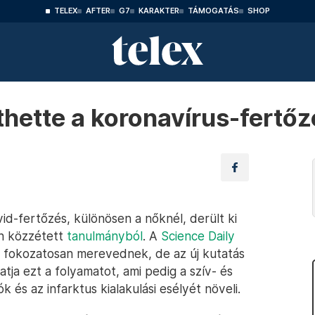
TELEX
AFTER
G7
KARAKTER
TÁMOGATÁS
SHOP
íthette a koronavírus-fertőz
vid-fertőzés, különösen a nőknél, derült ki
an közzétett
tanulmányból
. A
Science Daily
al fokozatosan merevednek, de az új kutatás
atja ezt a folyamatot, ami pedig a szív- és
 és az infarktus kialakulási esélyét növeli.