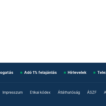
ogatás
Adó 1% felajánlás
Hírlevelek
Tele
Impresszum
Etikai kódex
Átláthatóság
ÁSZF
A
Süti beállítások
Szabályzatok
Kommentelési szabály