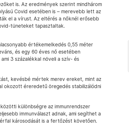
ezőket is. Az eredmények szerint mindhárom
lyású Covid esetében is – merevebb lett az
k el a vírust. Az eltérés a nőknél erősebb
ovid-tüneteket tapasztaltak.
alacsonyabb értékemelkedés 0,55 méter
eleváns, és egy 60 éves nő esetében
ami 3 százalékkal növeli a szív- és
ltást, kevésbé mértek merev ereket, mint az
al okozott éreredetű öregedés stabilizálódni
 közötti különbségre az immunrendszer
ljesebb immunválaszt adnak, ami segíthet a
érfal károsodását is a fertőzést követően.