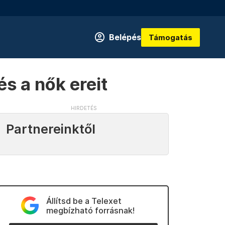
Belépés
Támogatás
és a nők ereit
Partnereinktől
Állítsd be a Telexet
megbízható forrásnak!