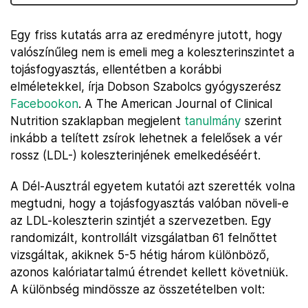
Egy friss kutatás arra az eredményre jutott, hogy
valószínűleg nem is emeli meg a koleszterinszintet a
tojásfogyasztás, ellentétben a korábbi
elméletekkel, írja Dobson Szabolcs gyógyszerész
Facebookon
. A The American Journal of Clinical
Nutrition szaklapban megjelent
tanulmány
szerint
inkább a telített zsírok lehetnek a felelősek a vér
rossz (LDL-) koleszterinjének emelkedéséért.
A Dél-Ausztrál egyetem kutatói azt szerették volna
megtudni, hogy a tojásfogyasztás valóban növeli-e
az LDL-koleszterin szintjét a szervezetben. Egy
randomizált, kontrollált vizsgálatban 61 felnőttet
vizsgáltak, akiknek 5-5 hétig három különböző,
azonos kalóriatartalmú étrendet kellett követniük.
A különbség mindössze az összetételben volt: