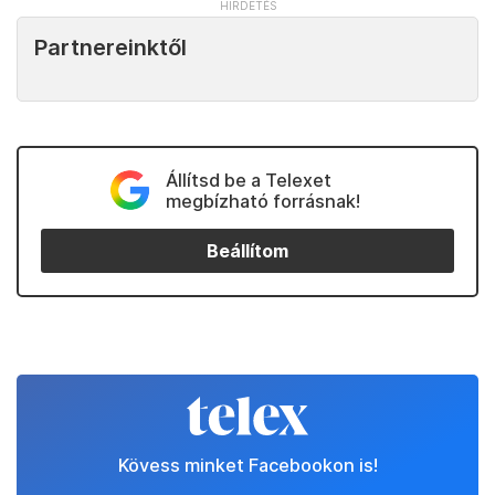
Partnereinktől
Állítsd be a Telexet
megbízható forrásnak!
Beállítom
Kövess minket Facebookon is!