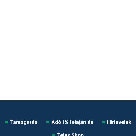
Támogatás
Adó 1% felajánlás
Hírlevelek
Telex Shop