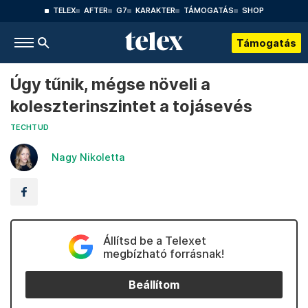
TELEX
AFTER
G7
KARAKTER
TÁMOGATÁS
SHOP
Támogatás
Úgy tűnik, mégse növeli a
koleszterinszintet a tojásevés
TECHTUD
Nagy Nikoletta
Állítsd be a Telexet
megbízható forrásnak!
Beállítom