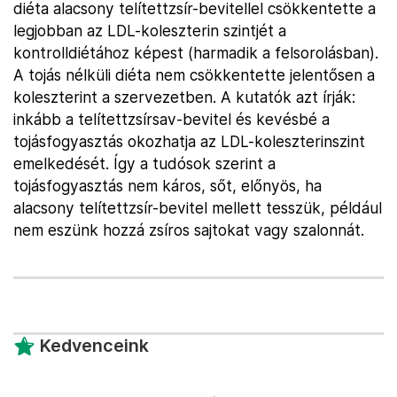
diéta alacsony telítettzsír-bevitellel csökkentette a
legjobban az LDL-koleszterin szintjét a
kontrolldiétához képest (harmadik a felsorolásban).
A tojás nélküli diéta nem csökkentette jelentősen a
koleszterint a szervezetben. A kutatók azt írják:
inkább a telítettzsírsav-bevitel és kevésbé a
tojásfogyasztás okozhatja az LDL-koleszterinszint
emelkedését. Így a tudósok szerint a
tojásfogyasztás nem káros, sőt, előnyös, ha
alacsony telítettzsír-bevitel mellett tesszük, például
nem eszünk hozzá zsíros sajtokat vagy szalonnát.
Kedvenceink