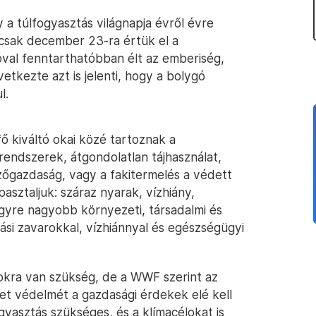
 a túlfogyasztás világnapja évről évre
 csak december 23-ra értük el a
óval fenntarthatóbban élt az emberiség,
tkezte azt is jelenti, hogy a bolygó
l.
 kiváltó okai közé tartoznak a
 rendszerek, átgondolatlan tájhasználat,
ezőgazdaság, vagy a fakitermelés a védett
ztaljuk: száraz nyarak, vízhiány,
egyre nagyobb környezeti, társadalmi és
tási zavarokkal, vízhiánnyal és egészségügyi
okra van szükség, de a WWF szerint az
et védelmét a gazdasági érdekek elé kell
gyasztás szükséges, és a klímacélokat is