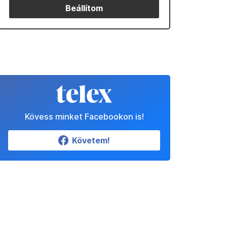
Beállítom
Kövess minket Facebookon is!
Követem!