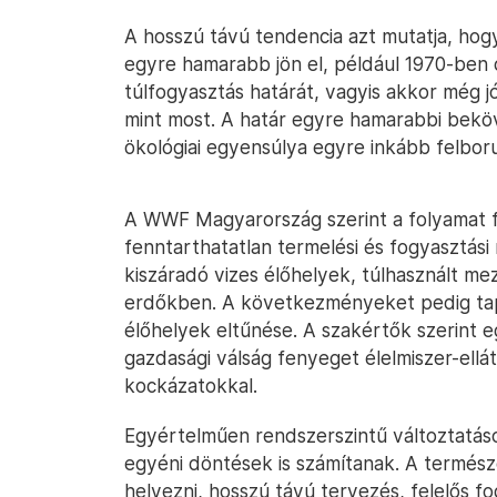
A hosszú távú tendencia azt mutatja, hogy
egyre hamarabb jön el, például 1970-ben
túlfogyasztás határát, vagyis akkor még j
mint most. A határ egyre hamarabbi beköve
ökológiai egyensúlya egyre inkább felboru
A WWF Magyarország szerint a folyamat fő
fenntarthatatlan termelési és fogyasztási
kiszáradó vizes élőhelyek, túlhasznált m
erdőkben. A következményeket pedig tapas
élőhelyek eltűnése. A szakértők szerint 
gazdasági válság fenyeget élelmiszer-ellá
kockázatokkal.
Egyértelműen rendszerszintű változtatás
egyéni döntések is számítanak. A termész
helyezni, hosszú távú tervezés, felelős fo