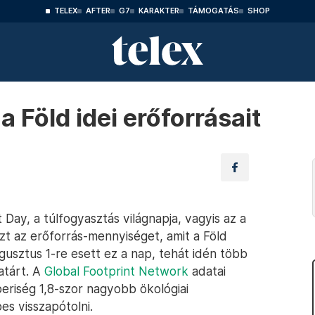
TELEX
AFTER
G7
KARAKTER
TÁMOGATÁS
SHOP
a Föld idei erőforrásait
 Day, a túlfogyasztás világnapja, vagyis az a
zt az erőforrás-mennyiséget, amit a Föld
gusztus 1-re esett ez a nap, tehát idén több
atárt. A
Global Footprint Network
adatai
mberiség 1,8-szor nagyobb ökológiai
es visszapótolni.