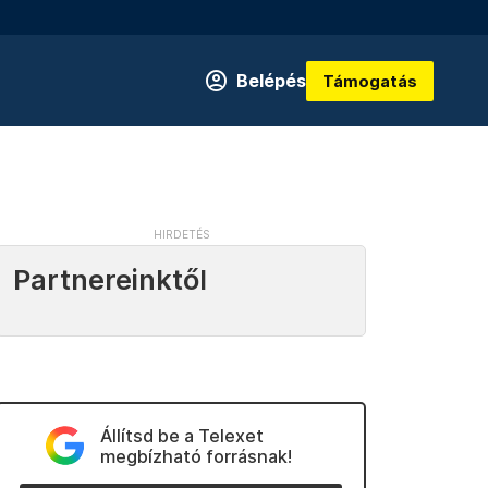
Belépés
Támogatás
Partnereinktől
Állítsd be a Telexet
megbízható forrásnak!