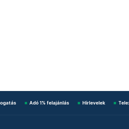
ogatás
Adó 1% felajánlás
Hírlevelek
Tele
Impresszum
Etikai kódex
Átláthatóság
ÁSZF
A