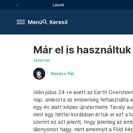
László
Menü
Kereső
Már el is használtuk 
TECHTUD
Kovács Pál
Idén július 24-re esett az Earth Overshoot
nap, amikorra az emberiség felhasználta a
egy év alatt képes újratermelni. Tavaly au
mint egy héttel korábban értük el ezt a h
szerint ez azt jelenti, hogy jelenleg az e
lábnyomot hagy, mint amennyit a Föld kép