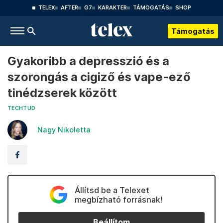
TELEX
AFTER
G7
KARAKTER
TÁMOGATÁS
SHOP
Támogatás
Gyakoribb a depresszió és a
szorongás a cigiző és vape-ező
tinédzserek között
TECHTUD
Nagy Nikoletta
Állítsd be a Telexet
megbízható forrásnak!
Beállítom