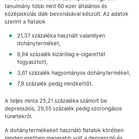
tanulmány több mint 60 ezer általános és
középiskolás diák bevonásával készült. Az adatok
szerint a fiatalok
21,37 százaléka használt valamilyen
dohányterméket,
9,94 százalék kizárólag e-cigarettát
fogyasztott,
3,61 százalék hagyományos dohányterméket,
7,8 százalék pedig mindkettőt.
A teljes minta 25,21 százaléka számolt be
depressziós, 29,55 százalék pedig szorongásos
tünetekről.
A dohánytermékeket használó fiatalok körében
minden esetben magasabb volt a depresszió és