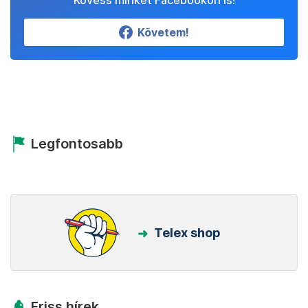
Kövess minket Facebookon is!
Követem!
Legfontosabb
Telex shop
Friss hírek