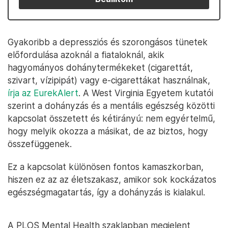
Gyakoribb a depressziós és szorongásos tünetek
előfordulása azoknál a fiataloknál, akik
hagyományos dohánytermékeket (cigarettát,
szivart, vízipipát) vagy e-cigarettákat használnak,
írja az EurekAlert
. A West Virginia Egyetem kutatói
szerint a dohányzás és a mentális egészség közötti
kapcsolat összetett és kétirányú: nem egyértelmű,
hogy melyik okozza a másikat, de az biztos, hogy
összefüggenek.
Ez a kapcsolat különösen fontos kamaszkorban,
hiszen ez az az életszakasz, amikor sok kockázatos
egészségmagatartás, így a dohányzás is kialakul.
A PLOS Mental Health szaklapban megjelent