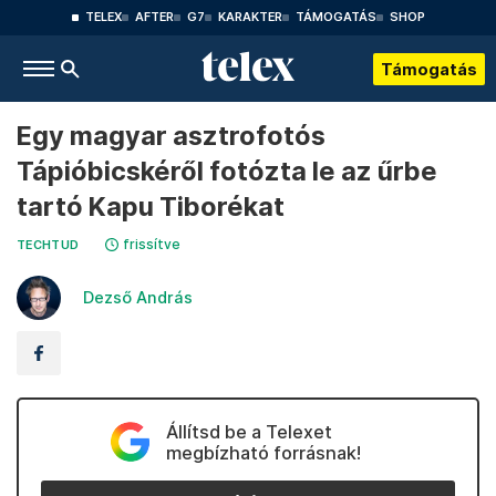
TELEX
AFTER
G7
KARAKTER
TÁMOGATÁS
SHOP
Támogatás
Egy magyar asztrofotós
Tápióbicskéről fotózta le az űrbe
tartó Kapu Tiborékat
frissítve
TECHTUD
Dezső András
Állítsd be a Telexet
megbízható forrásnak!