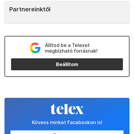
Partnereinktől
Állítsd be a Telexet
megbízható forrásnak!
Beállítom
Kövess minket Facebookon is!