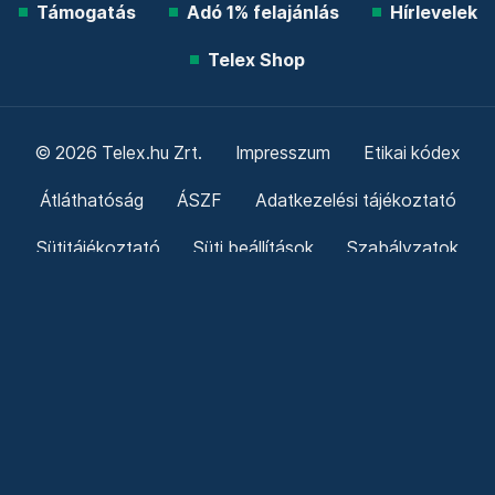
Támogatás
Adó 1% felajánlás
Hírlevelek
Telex Shop
© 2026 Telex.hu Zrt.
Impresszum
Etikai kódex
Átláthatóság
ÁSZF
Adatkezelési tájékoztató
Sütitájékoztató
Süti beállítások
Szabályzatok
Kommentelési szabályzat
Telex Sales