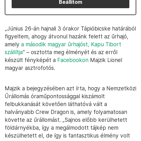
Beállítom
„Június 26-án hajnali 3 órakor Tápióbicske határából
figyeltem, ahogy átvonul hazánk felett az űrhajó,
amely
a második magyar űrhajóst, Kapu Tibort
szállítja
” – osztotta meg élményét és az erről
készült fényképét a
Facebookon
Majzik Lionel
magyar asztrofotós.
Majzik a bejegyzésében azt írta, hogy a Nemzetközi
Űrállomás óraműpontossággal kiszámolt
felbukkanását követően láthatóvá vált a
halványabb Crew Dragon is, amely folyamatosan
követte az űrállomást. „Sajnos előbb kerülhetett
földárnyékba, így a megálmodott tájkép nem
készülhetett el, de így is fantasztikus élmény volt