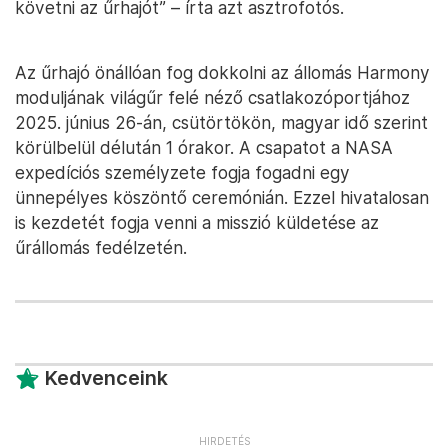
követni az űrhajót” – írta azt asztrofotós.
Az űrhajó önállóan fog dokkolni az állomás Harmony
moduljának világűr felé néző csatlakozóportjához
2025. június 26-án, csütörtökön, magyar idő szerint
körülbelül délután 1 órakor. A csapatot a NASA
expedíciós személyzete fogja fogadni egy
ünnepélyes köszöntő ceremónián. Ezzel hivatalosan
is kezdetét fogja venni a misszió küldetése az
űrállomás fedélzetén.
Kedvenceink