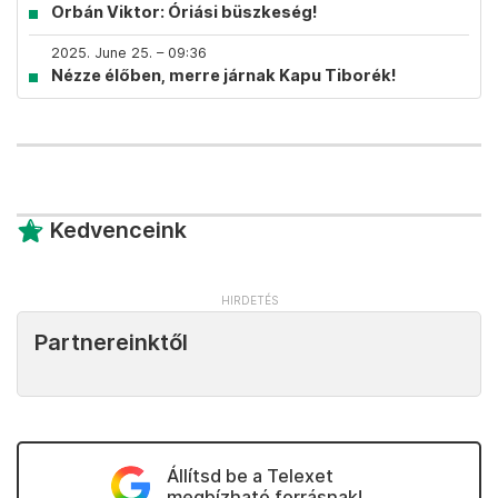
Orbán Viktor: Óriási büszkeség!
2025. June 25. – 09:36
Nézze élőben, merre járnak Kapu Tiborék!
Kedvenceink
Partnereinktől
Állítsd be a Telexet
megbízható forrásnak!