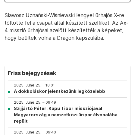
Sławosz Uznański-Wiśniewski lengyel űrhajós X-re
töltötte fel a csapat által készített szelfiket. Az Ax-
4 misszió űrhajósai azelőtt készítették a képeket,
hogy beültek volna a Dragon kapszulába.
Friss bejegyzések
2025. June 25. – 10:01
A dokkoláskor jelentkezünk legközelebb
2025. June 25. – 09:49
Szijjártó Péter: Kapu Tibor missziójával
Magyarország a nemzetközi űripar élvonalába
repült
2025. June 25. – 09:40