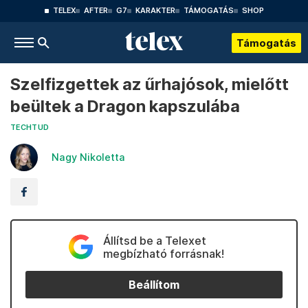
TELEX
AFTER
G7
KARAKTER
TÁMOGATÁS
SHOP
Támogatás
Szelfizgettek az űrhajósok, mielőtt
beültek a Dragon kapszulába
TECHTUD
Nagy Nikoletta
Állítsd be a Telexet
megbízható forrásnak!
Beállítom