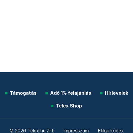
Támogatás
Adó 1% felajánlás
Hírlevelek
Telex Shop
© 2026 Telex.hu Zrt.
Impresszum
Etikai kódex