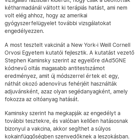
kétharmadánál váltott ki terápiás hatást, ami nem
volt elég ahhoz, hogy az amerikai
gyógyszerfelügyelet további vizsgálatokat
engedélyezzen.
A most tesztelt vakcinát a New York-i Weill Cornell
Orvosi Egyetem kutatói fejlesztik. A kutatást vezető
Stephen Kaminsky szerint az egyelőre dAd5GNE
kódnevű oltás magasabb antitestszámot
eredményez, amit új módszerrel értek el: egy,
náthát okozó adenovírus fehérjéit használták
adjuvánsként, azaz olyan segédanyagként, amely
fokozza az oltóanyag hatását.
Kaminsky szerint ha megkapják az engedélyt a
további tesztekre, és valóban kellően hatásosnak
bizonyul a vakcina, akkor segíthet a súlyos
kokainfüggőségben szenvedőknek a leszokásban.