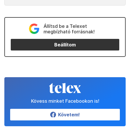
Állítsd be a Telexet
megbízható forrásnak!
Beállítom
Kövess minket Facebookon is!
Követem!