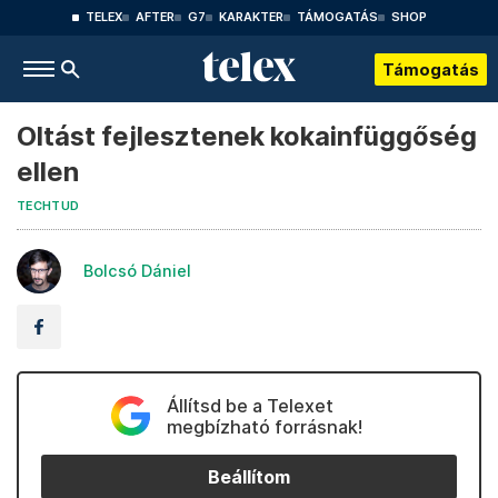
TELEX
AFTER
G7
KARAKTER
TÁMOGATÁS
SHOP
Támogatás
Oltást fejlesztenek kokainfüggőség
ellen
TECHTUD
Bolcsó Dániel
Állítsd be a Telexet
megbízható forrásnak!
Beállítom