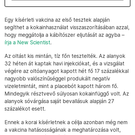
Egy kísérleti vakcina az első tesztek alapján
segíthet a kokainhasználat visszaszorításában azzal,
hogy meggátolja a kábítószer eljutását az agyba –
írja a New Scientist
.
Az oltást kis mintán, tíz főn tesztelték. Az alanyok
32 héten át kaptak havi injekciókat, és a vizsgálat
végére az oltóanyagot kapott hét fő 17 százalékkal
nagyobb valószínűséggel produkált negatív
vizeletmintát, mint a placebót kapott három fő.
Mindegyik résztvevő súlyosan kokainfüggő volt. Az
alanyok sóvárgása saját bevallásuk alapján 27
százalékot esett.
Ennek a korai kísérletnek a célja azonban még nem
a vakcina hatásosságának a meghatározása volt,