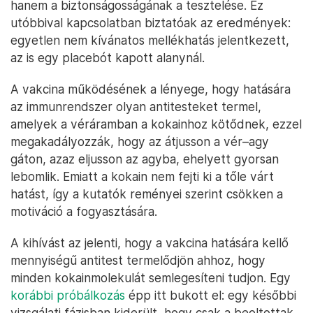
hanem a biztonságosságának a tesztelése. Ez
utóbbival kapcsolatban biztatóak az eredmények:
egyetlen nem kívánatos mellékhatás jelentkezett,
az is egy placebót kapott alanynál.
A vakcina működésének a lényege, hogy hatására
az immunrendszer olyan antitesteket termel,
amelyek a véráramban a kokainhoz kötődnek, ezzel
megakadályozzák, hogy az átjusson a vér–agy
gáton, azaz eljusson az agyba, ehelyett gyorsan
lebomlik. Emiatt a kokain nem fejti ki a tőle várt
hatást, így a kutatók reményei szerint csökken a
motiváció a fogyasztására.
A kihívást az jelenti, hogy a vakcina hatására kellő
mennyiségű antitest termelődjön ahhoz, hogy
minden kokainmolekulát semlegesíteni tudjon. Egy
korábbi próbálkozás
épp itt bukott el: egy későbbi
vizsgálati fázisban kiderült, hogy csak a beoltottak