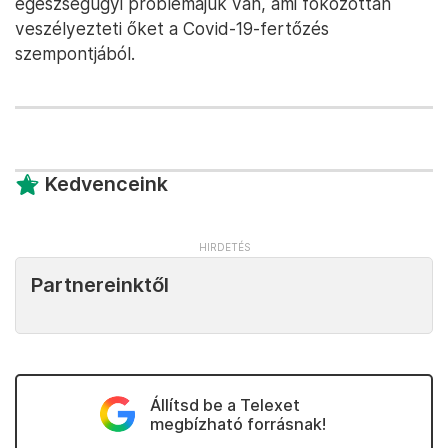
egészségügyi problémájuk van, ami fokozottan
veszélyezteti őket a Covid-19-fertőzés
szempontjából.
Kedvenceink
Partnereinktől
Állítsd be a Telexet
megbízható forrásnak!