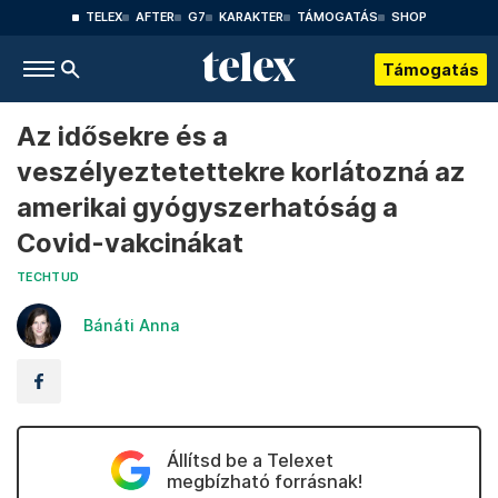
TELEX
AFTER
G7
KARAKTER
TÁMOGATÁS
SHOP
Támogatás
Az idősekre és a
veszélyeztetettekre korlátozná az
amerikai gyógyszerhatóság a
Covid-vakcinákat
TECHTUD
Bánáti Anna
Állítsd be a Telexet
megbízható forrásnak!