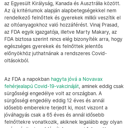
az Egyesült Királyság, Kanada és Ausztrália között.
Az új kritériumok alapján alapbetegségekkel nem
rendelkező felnőttek és gyerekek milliói veszítik el
az oltóanyagokhoz való hozzáférést. Vinaj Prasad,
az FDA egyik igazgatója, illetve Marty Makary, az
FDA biztosa szerint nincs elég bizonyíték arra, hogy
egészséges gyerekek és felnőttek jelentős
előnyökhöz juthatnának a rendszeres Covid-
oltásokból.
Az FDA a napokban
hagyta jóvá a Novavax
fehérjealapú Covid-19-vakcináját
, aminek eddig csak
sürgősségi engedélye volt az országban. A
sürgősségi engedély eddig 12 éves és annál
idősebb emberekre terjedt ki, most viszont a
jóváhagyás csak a 65 éves és annál idősebb
felnőttekre vonatkozik, akiknek legalább egy olyan