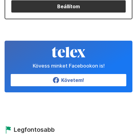
Beállítom
Kövess minket Facebookon is!
Követem!
Legfontosabb