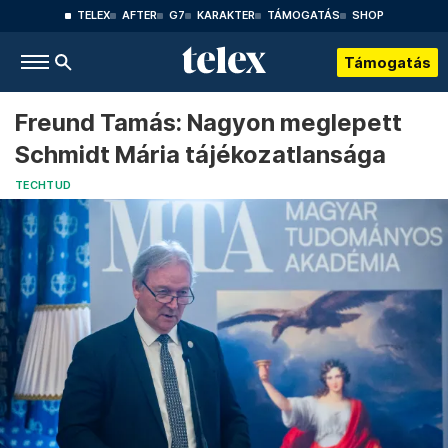
TELEX
AFTER
G7
KARAKTER
TÁMOGATÁS
SHOP
Támogatás
Freund Tamás: Nagyon meglepett
Schmidt Mária tájékozatlansága
TECHTUD