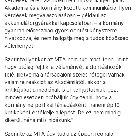
kérdések terén azonban nem működik ilyen jól az
Akadémia és a kormány közötti kommunikáció. Ilyen
kérdések megválaszolásában – például az
akkumulátorgyárakkal kapcsolatban – a kormány
gyakran előreszalad gyors döntési kényszerre
hivatkozva, és nem hallgatja meg a tudós közösség
véleményét.”
Szerinte ilyenkor az MTA nem tud mást tenni, mint
hogy utólag fejti ki a véleményét a döntéshozók
felé, illetve ha a társadalom széles rétegei várnak
valamire reakciót az Akadémiától, akkor a
kritikájukat a médiának is el kell juttatniuk. „Ezt
minden esetben próbáljuk úgy tenni, hogy a
kormány ne politikai támadásként, hanem építő
kritikaként értékelje a lépést. De ez nem mindig
sikerül, néha mi is hibázunk.”
Szerinte az MTA úgy tudja az éppen regnáló