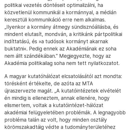
politikai vezetés döntéseit optimalizálni, ha
közvetlenül kommunikál a kormánnyal, a médián
keresztüli kommunikáció erre nem alkalmas.
„Ilyenkor a kormány átmegy sündisznóállásba, és
mindent elutasít, mondván, a kritikánk pártpolitikai
indíttatású, és »a tudósok kormányt akarnak
buktatni«. Pedig ennek az Akadémiának ez soha
nem állt szándékában.” Megjegyezte, hogy az
Akadémia politikailag soha nem tett nyilatkozatot.
A magyar kutatóhálózat elcsatolásától azt mondta:
törésként értékelte, de azóta az MTA
újraszervezte magát. „A kutatóintézetek elvételét
én mindig is elleneztem, annak ellenére, hogy
elismertem, voltak a kutatóintézet-hálózat
akadémiai felügyeletében problémák. A legnagyobb
probléma talán az volt, hogy minden osztály
körömszakadtáig védte a tudományterületéhez