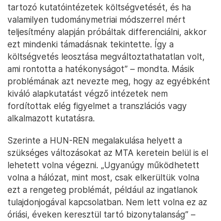
tartozó kutatóintézetek költségvetését, és ha
valamilyen tudománymetriai módszerrel mért
teljesítmény alapján próbáltak differenciálni, akkor
ezt mindenki támadásnak tekintette. Így a
költségvetés leosztása megváltoztathatatlan volt,
ami rontotta a hatékonyságot” – mondta. Másik
problémának azt nevezte meg, hogy az egyébként
kiváló alapkutatást végző intézetek nem
fordítottak elég figyelmet a transzlációs vagy
alkalmazott kutatásra.
Szerinte a HUN-REN megalakulása helyett a
szükséges változásokat az MTA keretein belül is el
lehetett volna végezni. „Ugyanúgy működhetett
volna a hálózat, mint most, csak elkerültük volna
ezt a rengeteg problémát, például az ingatlanok
tulajdonjogával kapcsolatban. Nem lett volna ez az
óriási, éveken keresztül tartó bizonytalanság” –