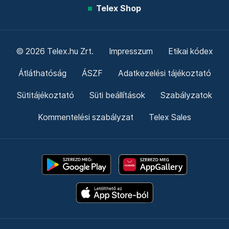
Telex Shop
© 2026 Telex.hu Zrt.
Impresszum
Etikai kódex
Átláthatóság
ÁSZF
Adatkezelési tájékoztató
Sütitájékoztató
Süti beállítások
Szabályzatok
Kommentelési szabályzat
Telex Sales