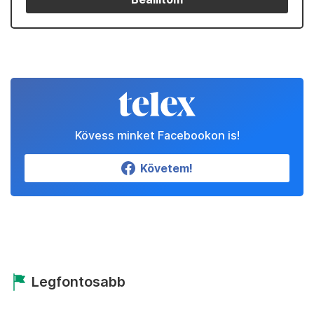
Kövess minket Facebookon is!
Követem!
Legfontosabb