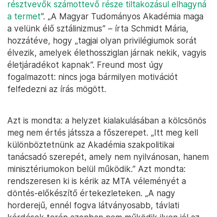
résztvevők számottevő része tiltakozásul elhagyná
a termet
”. „A Magyar Tudományos Akadémia maga
a velünk élő sztálinizmus” – írta Schmidt Mária,
hozzátéve, hogy „tagjai olyan privilégiumok sorát
élvezik, amelyek élethossziglan járnak nekik, vagyis
életjáradékot kapnak”. Freund most úgy
fogalmazott: nincs joga bármilyen motivációt
felfedezni az írás mögött.
Azt is mondta: a helyzet kialakulásában a kölcsönös
meg nem értés játssza a főszerepet. „Itt meg kell
különböztetnünk az Akadémia szakpolitikai
tanácsadó szerepét, amely nem nyilvánosan, hanem
minisztériumokon belül működik.” Azt mondta:
rendszeresen ki is kérik az MTA véleményét a
döntés-előkészítő értekezleteken. „A nagy
horderejű, ennél fogva látványosabb, távlati