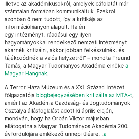
illetve az akadémikusokról, amelyek cáfolatát már
számtalan formában kommunikáltuk. Ezekről
azonban ő nem tudott, így a kritikája az
információhiányon alapult. Ha én
egy intézményt, ráadásul egy ilyen
hagyományokkal rendelkező nemzeti intézményt
akarnék kritizálni, akkor jobban felkészülnék, és
tájékozódnék a valós helyzetről” – mondta Freund
Tamás, a Magyar Tudományos Akadémia elnöke
a
Magyar Hangnak
.
A Terror Háza Múzeum és a XXI. Század Intézet
főigazgatója
blogbejegyzésében kritizálta az MTA-t
,
amiért az Akadémia Gazdaság- és Jogtudományok
Osztálya állásfoglalást adott ki április elején,
mondván, hogy ha Orbán Viktor májusban
ellátogatna a Magyar Tudományos Akadémia 200.
évfordulójára emlékező ünnepi ülésre, „
a